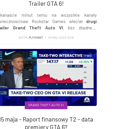
Trailer GTA 6!
ilkanaście minut temu na wszystkie kanały
połecznościowe Rockstar Games wleciał
drugi
railer Grand Theft Auto VI
, bez zbędnego
mentarza zapraszam do obejrzenia. Na komentarze
AUTOR:
PLFOXNET
06-MAJ-2025 16:08
zyjdzie jeszcze czas!
GRAND THEFT AUTO VI
15 maja - Raport finansowy T2 - data
premiery GTA 6?