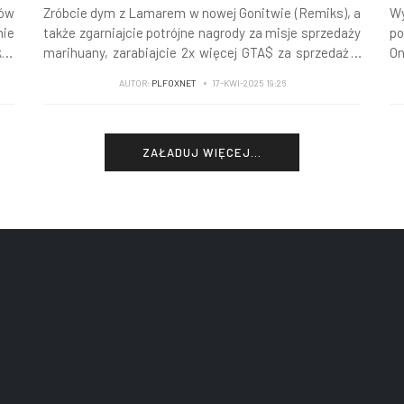
tów
Zróbcie dym z Lamarem w nowej Gonitwie (Remiks), a
Wy
mie
także zgarniajcie potrójne nagrody za misje sprzedaży
po
kta
marihuany, zarabiajcie 2x więcej GTA$ za sprzedaż u
On
nie
ulicznych dilerów, załóżcie najnowszą odzież dzięki
pi
AUTOR:
PLFOXNET
17-KWI-2025 19:26
prezentom na 20 kwietnia i nie tylko...
Ha
ZAŁADUJ WIĘCEJ...