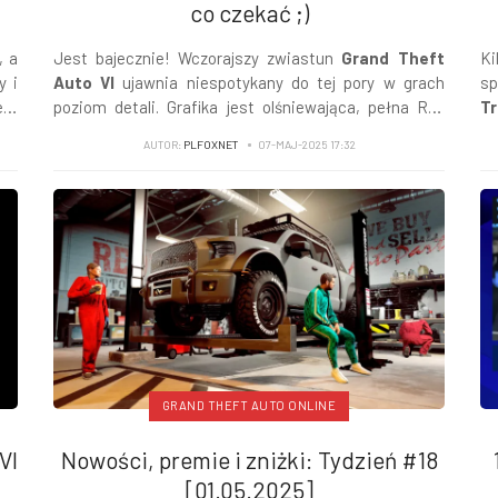
co czekać ;)
, a
Jest bajecznie! Wczorajszy zwiastun
Grand Theft
K
y i
Auto VI
ujawnia niespotykany do tej pory w grach
s
rii
poziom detali. Grafika jest olśniewająca, pełna Ray
T
Tracingu, a prezentowane obszary urzekają fizyką
ko
AUTOR:
PLFOXNET
07-MAJ-2025 17:32
otoczenia...
pr
GRAND THEFT AUTO ONLINE
VI
Nowości, premie i zniżki: Tydzień #18
[01.05.2025]