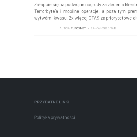
Załapcie się na podwójne nagrody za zlecenia klien
Terrorbyte’a i mobilne operacje, a poza tym pre
wytwórni kwasu, 2x więcej GTA$ za priorytetowe a
FIB tego tygodnia, powracająca Linia śmierci i 
AUTOR:
PLFOXNET
24-KWI-2025 19:18
tylko...
PRZYDATNE LINKI
Polityka prywatności