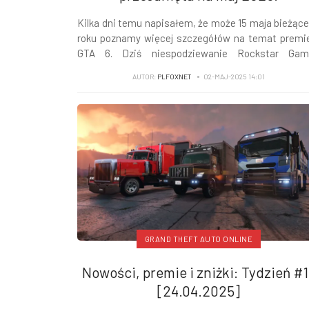
Kilka dni temu napisałem, że może 15 maja bieżąc
roku poznamy więcej szczegółów na temat premi
GTA 6. Dziś niespodziewanie Rockstar Gam
opublikował informację, iż premiera Grand Theft A
AUTOR:
PLFOXNET
02-MAJ-2025 14:01
VI odbędzie się 26 maja 2026 roku!
GRAND THEFT AUTO ONLINE
Nowości, premie i zniżki: Tydzień #1
[24.04.2025]