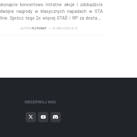
konajcie koncertowo intratne akcje i zdobądźcie
dwójne nagrody w klasycznych napadach w GTA
line. Oprócz tego 2x więcej GTA$ i RP za dostawy
zzy, nowa Seria społeczności, powracający tryb
AUTOR:
PLFOXNET
10-KWI-2025 18:15
sta La Vista i nie tylko...
OBSERWUJ NAS