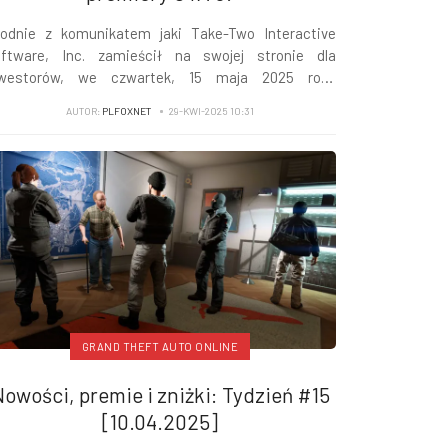
odnie z komunikatem jaki Take-Two Interactive
ftware, Inc. zamieścił na swojej stronie dla
nwestorów, we czwartek, 15 maja 2025 roku
ublikuje On wyniki za czwarty kwartał i rok fiskalny
AUTOR:
PLFOXNET
29-KWI-2025 10:31
25. Co to oznacza dla nas graczy i fanów serii Grand
eft Auto? Prawdopodobnie ujawnienie daty
...
GRAND THEFT AUTO ONLINE
owości, premie i zniżki: Tydzień #15
[10.04.2025]