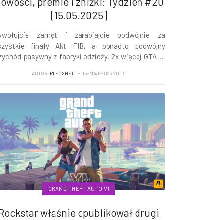
owości, premie i zniżki: Tydzień #20
[15.05.2025]
ywołujcie zamęt i zarabiajcie podwójnie za
zystkie finały Akt FIB, a ponadto podwójny
zychód pasywny z fabryki odzieży, 2x więcej GTA$ i
 za wyścigi driftowe, Gonitwę (Remiks) i nie tylko...
AUTOR:
PLFOXNET
15-MAJ-2025 20:16
GRAND THEFT AUTO VI
Rockstar właśnie opublikował drugi