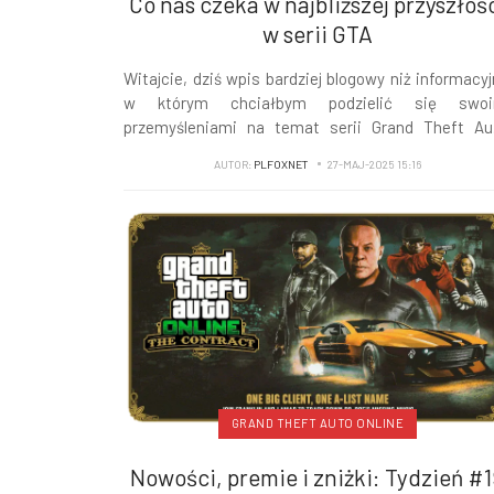
Co nas czeka w najbliższej przyszłoś
w serii GTA
Witajcie, dziś wpis bardziej blogowy niż informacyj
w którym chciałbym podzielić się swoi
przemyśleniami na temat serii Grand Theft Au
Poruszę temat nadchodzącej aktualizacji GTA Onli
AUTOR:
PLFOXNET
27-MAJ-2025 15:16
plotce na temat portu GTA IV na obecną genera
konsol, a także wspomnę o GTA VI.
GRAND THEFT AUTO ONLINE
Nowości, premie i zniżki: Tydzień #