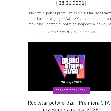
[08.05.2025]
Odbierzcie pakiet premii za misje z
The Contract
poza tym 2x więcej GTA$ i RP za zlecenia ochron
Podwójne uderzenie, potrójne nagrody w nowej Se
społeczności i nie tylko...
AUTOR:
PLFOXNET
08-MAJ-2025 18:41
GRAND THEFT AUTO VI
Rockstar potwierdza - Premiera GTA 
przesunięta na maj 2026!