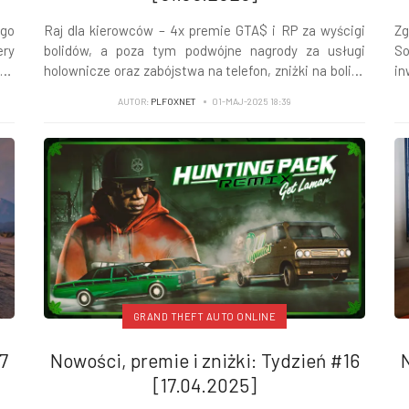
ego
Raj dla kierowców – 4x premie GTA$ i RP za wyścigi
Zg
ery
bolidów, a poza tym podwójne nagrody za usługi
So
es
holownicze oraz zabójstwa na telefon, zniżki na bolidy
i
uto
i nie tylko...
op
AUTOR:
PLFOXNET
01-MAJ-2025 18:39
20
Th
GRAND THEFT AUTO ONLINE
7
Nowości, premie i zniżki: Tydzień #16
N
[17.04.2025]