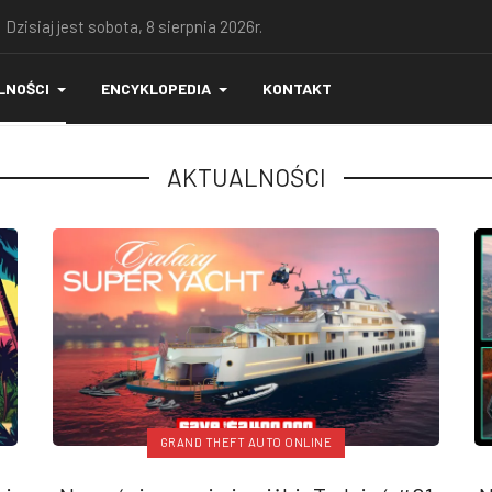
 Dzisiaj jest sobota, 8 sierpnia 2026r.
LNOŚCI
ENCYKLOPEDIA
KONTAKT
AKTUALNOŚCI
GRAND THEFT AUTO ONLINE