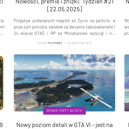
ci
Nowości, premie i zniżki: Tydzień #21
N
[22.05.2025]
ny,
Przypływ podwójnych nagród za Życie na jachcie, a
W
mi
poza tym potrójny zarobek za zlecenia taksówkarskie i
ws
to.
2x więcej GTA$ i RP za Miniaturowe wyścigi i nie
pr
ne,
tylko...
RP
AUTOR:
PLFOXNET
22-MAJ-2025 19:41
cję
GRAND THEFT AUTO VI
19
Nowy poziom detali w GTA VI - jest na