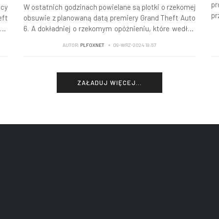
pr
W ostatnich godzinach powielane są plotki o rzekomej
scy
pr
obsuwie z planowaną datą premiery Grand Theft Auto
eft
pr
6. A dokładniej o rzekomym opóźnieniu, które według
 na
dz
"pewnego źródła" ma wynieść w tej chwili około pół
cji
AUTOR:
PLFOXNET
09-WRZ-2024 18:57
roku. A nawet idą dalej i spekulują, że niektórzy zagrają
wo
dopiero w 2028 r.?!
ZAŁADUJ WIĘCEJ...