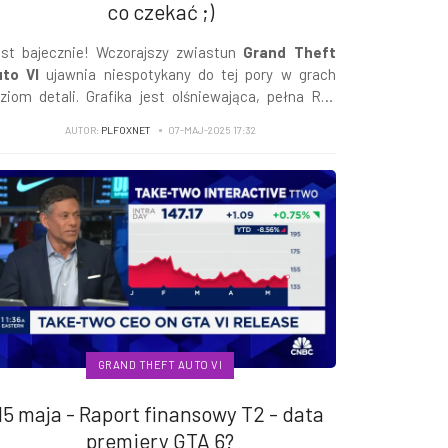
co czekać ;)
st bajecznie! Wczorajszy zwiastun
Grand Theft
to VI
ujawnia niespotykany do tej pory w grach
ziom detali. Grafika jest olśniewająca, pełna Ray
acingu, a prezentowane obszary urzekają fizyką
AUTOR:
PLFOXNET
07-MAJ-2025 17:32
oczenia...
GRAND THEFT AUTO VI
15 maja - Raport finansowy T2 - data
premiery GTA 6?