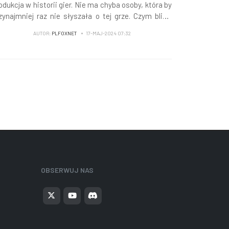
odukcja w historii gier. Nie ma chyba osoby, która by
zynajmniej raz nie słyszała o tej grze. Czym bliżej
emiery GTA VI, tym więcej spekulacji i domysłów, ale
AUTOR:
PLFOXNET
17-MAJ-2024 07:32
iś mamy oficjalne informacje.
OBSERWUJ NAS