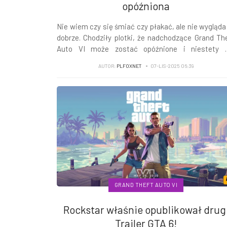
opóźniona
Nie wiem czy się śmiać czy płakać, ale nie wygląda
dobrze. Chodziły plotki, że nadchodzące Grand Th
Auto VI może zostać opóźnione i niestety s
potwierdziły.
AUTOR:
PLFOXNET
07-LIS-2025 06:39
GRAND THEFT AUTO VI
Rockstar właśnie opublikował drug
Trailer GTA 6!