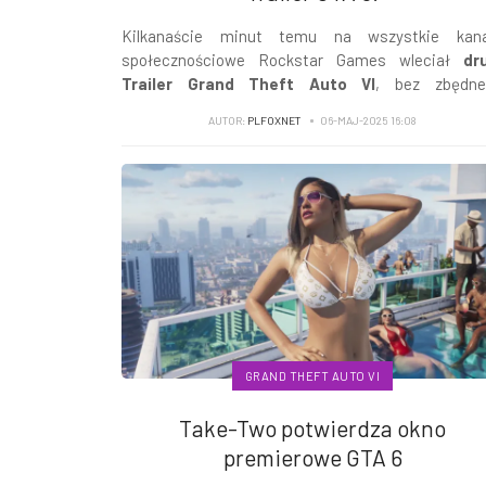
Kilkanaście minut temu na wszystkie kana
społecznościowe Rockstar Games wleciał
dr
Trailer Grand Theft Auto VI
, bez zbędne
komentarza zapraszam do obejrzenia. Na komenta
AUTOR:
PLFOXNET
06-MAJ-2025 16:08
przyjdzie jeszcze czas!
GRAND THEFT AUTO VI
Take-Two potwierdza okno
premierowe GTA 6