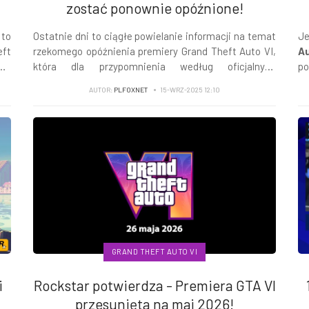
zostać ponownie opóźnione!
 to
Ostatnie dni to ciągłe powielanie informacji na temat
Je
eft
rzekomego opóźnienia premiery Grand Theft Auto VI,
Au
ię
która dla przypomnienia według oficjalnych
po
zapowiedzi ma odbyć się 26 maja 2026 roku.
Tr
AUTOR:
PLFOXNET
15-WRZ-2025 12:10
ot
GRAND THEFT AUTO VI
i
Rockstar potwierdza - Premiera GTA VI
przesunięta na maj 2026!