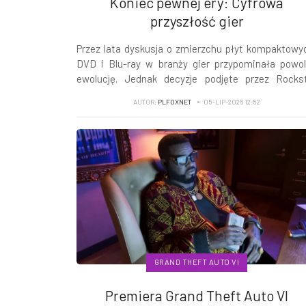
Koniec pewnej ery: Cyfrowa
przyszłość gier
Przez lata dyskusja o zmierzchu płyt kompaktowy
DVD i Blu-ray w branży gier przypominała powo
ewolucję. Jednak decyzje podjęte przez Rocks
Games oraz Sony Interactive Entertainme
AUTOR:
PLFOXNET
05-LIP-2026 12:52
zamieniły tę ewolucję w prawdziwą rewolucję. 
tradycyjnych wydań pudełkowych to ostateczny ci
który na zawsze
...
GRAND THEFT AUTO VI
Premiera Grand Theft Auto VI