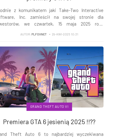
odnie z komunikatem jaki Take-Two Interactive
ftware, Inc. zamieścił na swojej stronie dla
nwestorów, we czwartek, 15 maja 2025 roku
ublikuje On wyniki za czwarty kwartał i rok fiskalny
AUTOR:
PLFOXNET
29-KWI-2025 10:31
25. Co to oznacza dla nas graczy i fanów serii Grand
eft Auto? Prawdopodobnie ujawnienie daty
...
GRAND THEFT AUTO VI
Premiera GTA 6 jesienią 2025 !!??
and Theft Auto 6 to najbardziej wyczekiwana