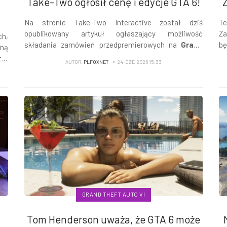
Take-Two ogłosił cenę i edycje GTA 6!
Na stronie Take-Two Interactive został dziś
T
opublikowany artykuł ogłaszający możliwość
Za
ch,
składania zamówień przedpremierowych na
Grand
bę
lną
Theft Auto VI
. Z jego treści dowiadujemy się o
s
tar
AUTOR:
PLFOXNET
24-CZE-2026 15:33
cenach poszczególnych edycji i nie tylko...
sp
nt
Dla
os,
GRAND THEFT AUTO VI
Tom Henderson uważa, że GTA 6 może