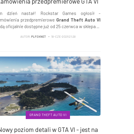
Zamówienia przedpremierowe GTA VI
en dzień nastał! Rockstar Games ogłosił -
mówienia przedpremierowe
Grand Theft Auto VI
dą oficjalnie dostępne już od 25 czerwca w sklepach
przedaży cyfrowej oraz u innych wybranych
AUTOR:
PLFOXNET
18-CZE-2026 21:28
rzedawców.
GRAND THEFT AUTO VI
Nowy poziom detali w GTA VI - jest na