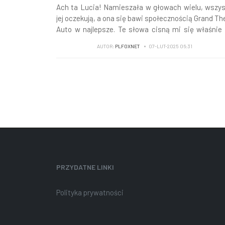
Ach ta Lucia! Namieszała w głowach wielu, wszy
jej oczekują, a ona się bawi społecznością Grand Th
Auto w najlepsze. Te słowa cisną mi się właśnie
język, w nawiązaniu do wczorajszej konferen
AUTOR:
PLFOXNET
07-LUT-2025 06:31
telefonicznej dotyczącej wyników Take-T
Interactive Software, Inc. za III kwartał 2025
...
PRZYDATNE LINKI
Polityka prywatności