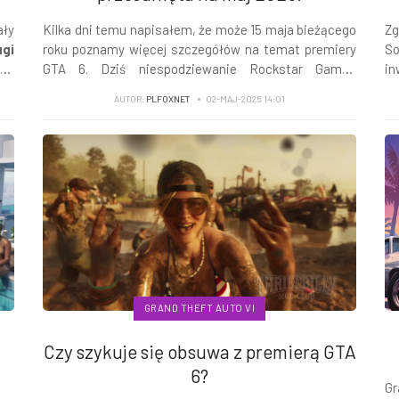
ły
Kilka dni temu napisałem, że może 15 maja bieżącego
Zg
ugi
roku poznamy więcej szczegółów na temat premiery
So
go
GTA 6. Dziś niespodziewanie Rockstar Games
i
rze
opublikował informację, iż premiera Grand Theft Auto
op
AUTOR:
PLFOXNET
02-MAJ-2025 14:01
VI odbędzie się 26 maja 2026 roku!
20
Th
GRAND THEFT AUTO VI
Czy szykuje się obsuwa z premierą GTA
6?
Gr