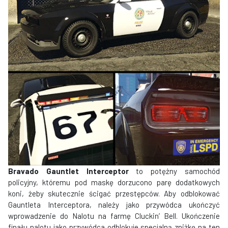
Bravado Gauntlet Interceptor
to potężny samochód
policyjny, któremu pod maskę dorzucono parę dodatkowych
koni, żeby skutecznie ścigać przestępców. Aby odblokować
Gauntleta Interceptora, należy jako przywódca ukończyć
wprowadzenie do Nalotu na farmę Cluckin’ Bell. Ukończenie
finału nalotu jako przywódca odblokuje specjalną zniżkę na ten