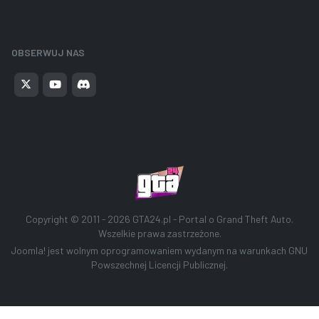
OBSERWUJ NAS
Copyright © 2011 - 2026
GTA24.pl - Portal o Grand Theft Auto
.
Wszelkie prawa zastrzeżone.
Joomla!
jest wolnym oprogramowaniem wydanym na warunkach
GNU
Powszechnej Licencji Publicznej.