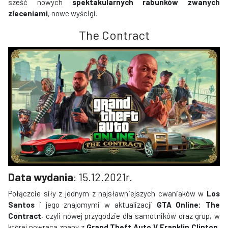
sześć nowych
spektakularnych rabunków zwanych
zleceniami
, nowe wyścigi.
The Contract
Data wydania
: 15.12.2021r.
Połączcie siły z jednym z najsławniejszych cwaniaków w
Los
Santos
i jego znajomymi w aktualizacji
GTA Online: The
Contract
, czyli nowej przygodzie dla samotników oraz grup, w
której powraca znany z
Grand Theft Auto V
Franklin Clinton
,