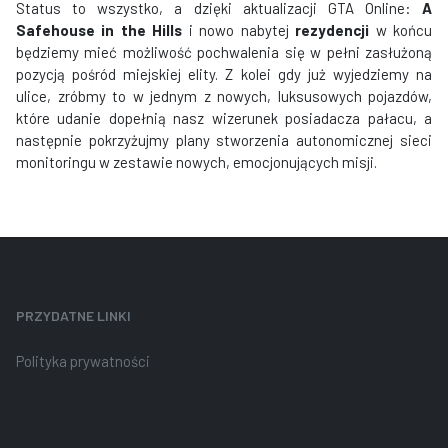
Status to wszystko, a dzięki aktualizacji GTA Online:
A
Safehouse in the Hills
i nowo nabytej
rezydencji
w końcu
będziemy mieć możliwość pochwalenia się w pełni zasłużoną
pozycją pośród miejskiej elity. Z kolei gdy już wyjedziemy na
ulice, zróbmy to w jednym z nowych, luksusowych pojazdów,
które udanie dopełnią nasz wizerunek posiadacza pałacu, a
następnie pokrzyżujmy plany stworzenia autonomicznej sieci
monitoringu w zestawie nowych, emocjonujących misji.
PRZYDATNE LINKI
Polityka prywatności