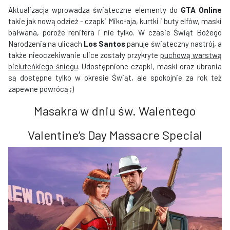
Aktualizacja wprowadza świąteczne elementy do
GTA Online
takie jak nową odzież - czapki Mikołaja, kurtki i buty elfów, maski
bałwana, poroże renifera i nie tylko. W czasie Świąt Bożego
Narodzenia na ulicach
Los Santos
panuje świąteczny nastrój, a
także nieoczekiwanie ulice zostały przykryte
puchową warstwą
bieluteńkiego śniegu
. Udostępnione czapki, maski oraz ubrania
są dostępne tylko w okresie Świąt, ale spokojnie za rok też
zapewne powrócą ;)
Masakra w dniu św. Walentego
Valentine’s Day Massacre Special