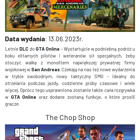
Data wydania
: 13.06.2023r.
Letnie
DLC
do
GTA Online
- Wystartujcie w podniebną podróż u
boku elitarnych pilotów i weteranów sił specjalnych, żeby
stoczyć walkę z monolitem największej prywatnej firmy
wojskowej w
San Andreas
. Czekają na nas też nowe wydarzenia
w trybie swobodnym, nowy taktyczny SMG - idealny do
strzelania podczas jazdy, codzienne próby czasowe i wiele
więcej. Oprócz tego usprawniona zostanie także cała rozgrywka
w
GTA Online
oraz dodane zostaną funkcje, o które prosili
gracze.
The Chop Shop