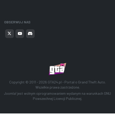
OBSERWUJ NAS
Copyright © 2011 - 2026
GTA24.pl - Portal o Grand Theft Auto
.
Wszelkie prawa zastrzeżone.
Joomla!
jest wolnym oprogramowaniem wydanym na warunkach
GNU
Powszechnej Licencji Publicznej.