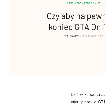
SERIA GRAND THEFT AUTO
Czy aby na pewn
koniec GTA Onl
BY
PLFOXNET
12-WRZ-2022 20:06
Dziś w końcu znala
kilku plotek o
GT