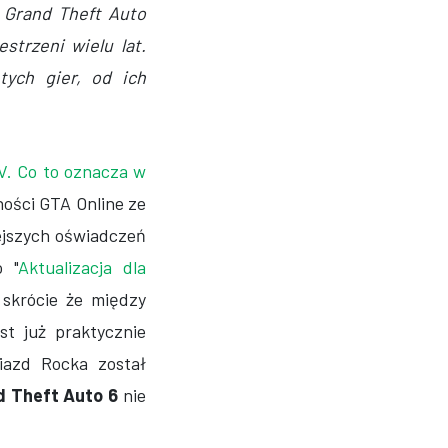
 Grand Theft Auto
strzeni wielu lat.
tych gier, od ich
V. Co to oznacza w
ności GTA Online ze
ejszych oświadczeń
o "
Aktualizacja dla
 skrócie że między
st już praktycznie
iazd Rocka został
d Theft Auto 6
nie