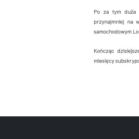
Po za tym duża c
przynajmniej na
samochodowym Los
Kończąc dzisiejs
miesięcy subskrypc