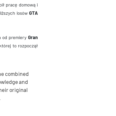
bił pracę domową i
liższych losów
GTA
ch od premiery
Gran
której to rozpoczął
the combined
nowledge and
eir original
.