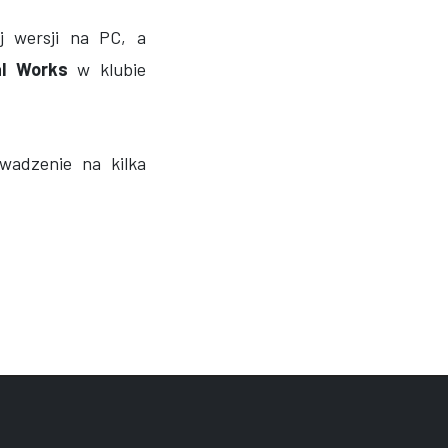
j wersji na PC, a
al Works
w klubie
wadzenie na kilka
 14 GRUDNIA ZAGRASZ W GTA!
TEM DLA ROCKSTAR JEST GTA 6!