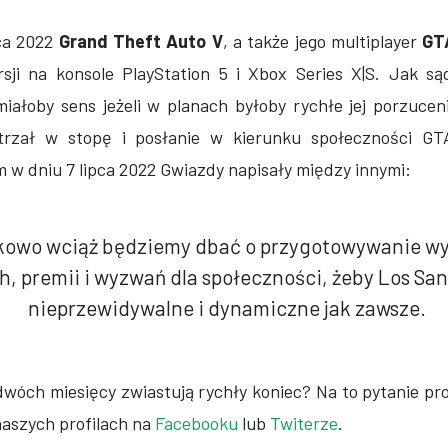
ca 2022
Grand Theft Auto V
, a także jego multiplayer
GT
rsji na konsole PlayStation 5 i Xbox Series X|S. Jak są
miałoby sens jeżeli w planach byłoby rychłe jej porzuce
strzał w stopę i posłanie w kierunku społeczności GT
ym w dniu 7 lipca 2022 Gwiazdy napisały między innymi:
kowo wciąż będziemy dbać o przygotowywanie w
, premii i wyzwań dla społeczności, żeby Los San
nieprzewidywalne i dynamiczne jak zawsze.
wóch miesięcy zwiastują rychły koniec? Na to pytanie pr
aszych profilach na
Facebooku
lub
Twiterze
.