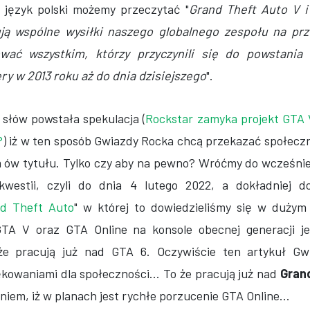
język polski możemy przeczytać "
Grand Theft Auto V i
ją wspólne wysiłki naszego globalnego zespołu na prze
ać wszystkim, którzy przyczynili się do powstania 
y w 2013 roku aż do dnia dzisiejszego
".
słów powstała spekulacja (
Rockstar zamyka projekt GTA 
?
) iż w ten sposób Gwiazdy Rocka chcą przekazać społecz
 ów tytułu. Tylko czy aby na pewno? Wróćmy do wcześni
kwestii, czyli do dnia 4 lutego 2022, a dokładniej d
nd Theft Auto
" w której to dowiedzieliśmy się w dużym
TA V oraz GTA Online na konsole obecnej generacji je
że pracują już nad GTA 6. Oczywiście ten artykuł Gw
owaniami dla społeczności... To że pracują już nad
Gran
iem, iż w planach jest rychłe porzucenie GTA Online...