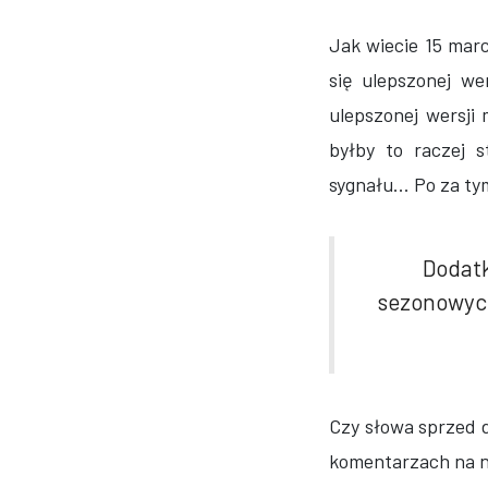
Jak wiecie 15 mar
się ulepszonej we
ulepszonej wersji 
byłby to raczej 
sygnału... Po za t
Dodat
sezonowych
Czy słowa sprzed d
komentarzach na n