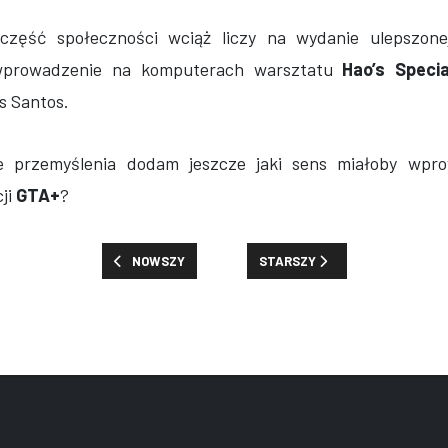
zęść społeczności wciąż liczy na wydanie ulepszone
 wprowadzenie na komputerach warsztatu
Hao’s Speci
 Santos.
ze przemyślenia dodam jeszcze jaki sens miałoby wpro
ji
GTA+
?
POPRZEDNIA STRONA: SUBSKRYBUJESZ NETFLIXA? OD
NASTĘPNA STRONA: PRIORYTE
NOWSZY
STARSZY