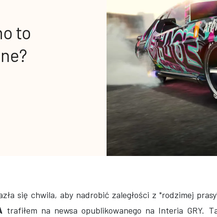
o to
ine?
zła się chwila, aby nadrobić zaległości z "rodzimej prasy
A
trafiłem na newsa opublikowanego na Interia GRY. T