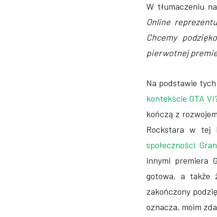
W tłumaczeniu na 
Online reprezentu
Chcemy podziękow
pierwotnej premier
Na podstawie tych 
kontekście GTA VI
kończą z rozwojem
Rockstara w tej 
społeczności Gra
innymi premiera G
gotowa, a także 
zakończony podzięk
oznacza, moim zdan