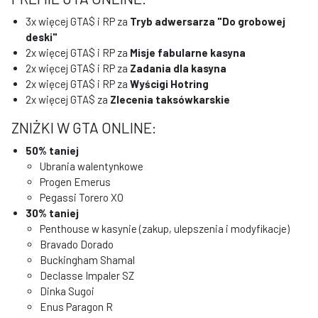
3x więcej GTA$ i RP za
Tryb adwersarza "Do grobowej
deski"
2x więcej GTA$ i RP za
Misje fabularne kasyna
2x więcej GTA$ i RP za
Zadania dla kasyna
2x więcej GTA$ i RP za
Wyścigi Hotring
2x więcej GTA$ za
Zlecenia taksówkarskie
ZNIŻKI W GTA ONLINE:
50% taniej
Ubrania walentynkowe
Progen Emerus
Pegassi Torero XO
30% taniej
Penthouse w kasynie (zakup, ulepszenia i modyfikacje)
Bravado Dorado
Buckingham Shamal
Declasse Impaler SZ
Dinka Sugoi
Enus Paragon R