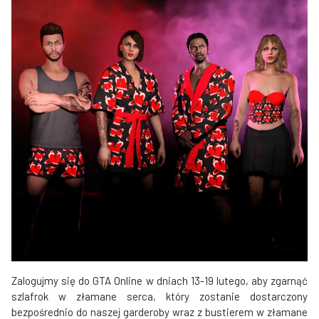
Zalogujmy się do GTA Online w dniach 13-19 lutego, aby zgarnąć
szlafrok w złamane serca, który zostanie dostarczony
bezpośrednio do naszej garderoby wraz z bustierem w złamane