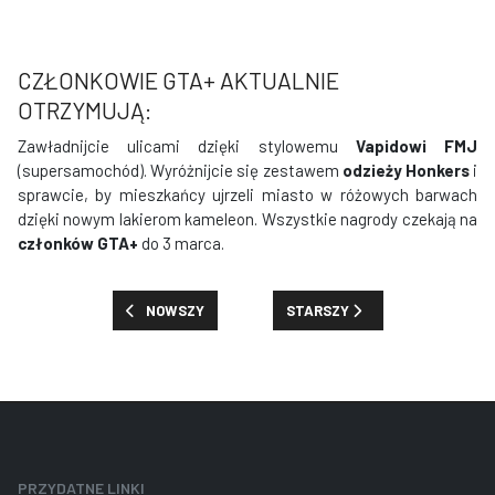
CZŁONKOWIE GTA+ AKTUALNIE
OTRZYMUJĄ:
Zawładnijcie ulicami dzięki stylowemu
Vapidowi FMJ
(supersamochód). Wyróżnijcie się zestawem
odzieży Honkers
i
sprawcie, by mieszkańcy ujrzeli miasto w różowych barwach
dzięki nowym lakierom kameleon. Wszystkie nagrody czekają na
członków GTA+
do 3 marca.
POPRZEDNIA STRONA: NOWOŚCI, PREMIE I ZNIŻKI: TYD
NASTĘPNA STRONA: NOWOŚCI, P
NOWSZY
STARSZY
PRZYDATNE LINKI