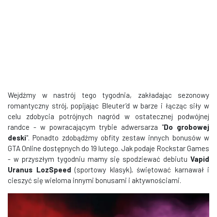
Wejdźmy w nastrój tego tygodnia, zakładając sezonowy
romantyczny strój, popijając Bleuter’d w barze i łącząc siły w
celu zdobycia potrójnych nagród w ostatecznej podwójnej
randce - w powracającym trybie adwersarza "
Do grobowej
deski
". Ponadto zdobądźmy obfity zestaw innych bonusów w
GTA Online dostępnych do 19 lutego. Jak podaje Rockstar Games
- w przyszłym tygodniu mamy się spodziewać debiutu
Vapid
Uranus LozSpeed
​​(sportowy klasyk), świętować karnawał i
cieszyć się wieloma innymi bonusami i aktywnościami.