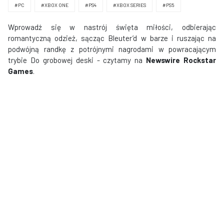
#PC
#XBOX ONE
#PS4
#XBOX SERIES
#PS5
Wprowadź się w nastrój święta miłości, odbierając
romantyczną odzież, sącząc Bleuter’d w barze i ruszając na
podwójną randkę z potrójnymi nagrodami w powracającym
trybie Do grobowej deski - czytamy na
Newswire Rockstar
Games
.