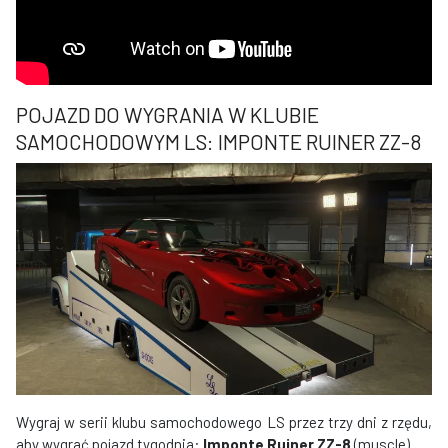
POJAZD DO WYGRANIA W KLUBIE
SAMOCHODOWYM LS: IMPONTE RUINER ZZ-8
Wygraj w serii klubu samochodowego LS przez trzy dni z rzędu,
aby wygrać pojazd tygodnia:
Imponte Ruiner ZZ-8
(muscle).