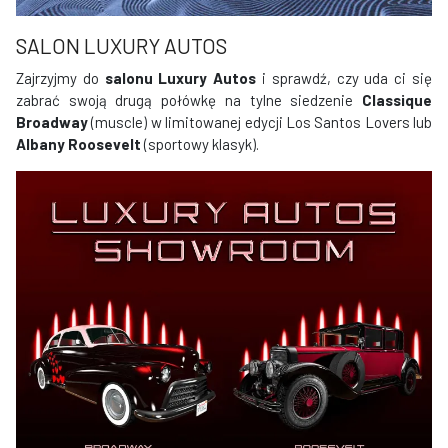
SALON LUXURY AUTOS
Zajrzyjmy do
salonu Luxury Autos
i sprawdź, czy uda ci się
zabrać swoją drugą połówkę na tylne siedzenie
Classique
Broadway
(muscle) w limitowanej edycji Los Santos Lovers lub
Albany Roosevelt
(sportowy klasyk).