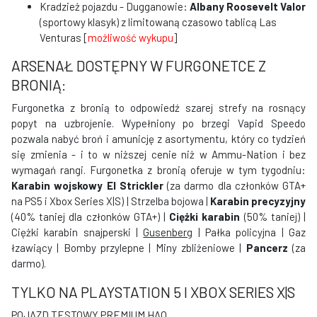
Kradzież pojazdu - Dugganowie:
Albany Roosevelt Valor
(sportowy klasyk) z limitowaną czasowo tablicą Las
Venturas [
możliwość wykupu
]
ARSENAŁ DOSTĘPNY W FURGONETCE Z
BRONIĄ:
Furgonetka z bronią to odpowiedź szarej strefy na rosnący
popyt na uzbrojenie. Wypełniony po brzegi Vapid Speedo
pozwala nabyć broń i amunicję z asortymentu, który co tydzień
się zmienia - i to w niższej cenie niż w Ammu-Nation i bez
wymagań rangi. Furgonetka z bronią oferuje w tym tygodniu:
Karabin wojskowy El Strickler
(za darmo dla członków GTA+
na PS5 i Xbox Series X|S) | Strzelba bojowa |
Karabin precyzyjny
(40% taniej dla członków GTA+) |
Ciężki karabin
(50% taniej) |
Ciężki karabin snajperski |
Gusenberg
| Pałka policyjna | Gaz
łzawiący | Bomby przylepne | Miny zbliżeniowe |
Pancerz
(za
darmo).
TYLKO NA PLAYSTATION 5 I XBOX SERIES X|S
POJAZD TESTOWY PREMIUM HAO