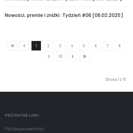
Nowości, premie i zniżki: Tydzień #06 [06.02.2025]
1
2
3
4
5
6
7
8
9
10
Strona 1 z 13
PRZYDATNE LINKI
Polityka prywatności