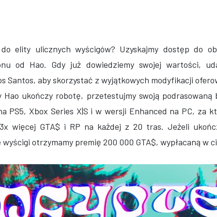
 do elity ulicznych wyścigów? Uzyskajmy dostęp do ob
fonu od Hao. Gdy już dowiedziemy swojej wartości, ud
 Santos, aby skorzystać z wyjątkowych modyfikacji ofero
y Hao ukończy robotę, przetestujmy swoją podrasowaną
 PS5, Xbox Series X|S i w wersji Enhanced na PC, za 
 3x więcej GTA$ i RP na każdej z 20 tras. Jeżeli ukoń
e wyścigi otrzymamy premię 200 000 GTA$, wypłacaną w ci