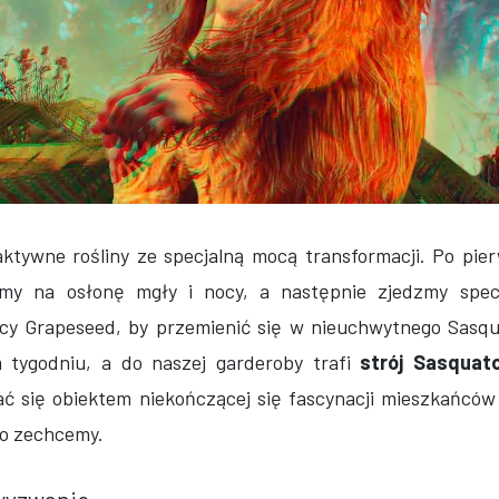
ktywne rośliny ze specjalną mocą transformacji. Po pier
jmy na osłonę mgły i nocy, a następnie zjedzmy specj
cy Grapeseed, by przemienić się w nieuchwytnego Sasq
 tygodniu, a do naszej garderoby trafi
strój Sasquat
ać się obiektem niekończącej się fascynacji mieszkańcó
ko zechcemy.