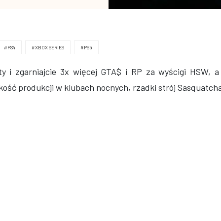
#PS4
#XBOX SERIES
#PS5
y i zgarniajcie 3x więcej GTA$ i RP za wyścigi HSW, 
ość produkcji w klubach nocnych, rzadki strój Sasquatcha i