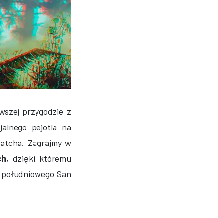
wszej przygodzie z
alnego pejotla na
uatcha. Zagrajmy w
ch
, dzięki któremu
w południowego San