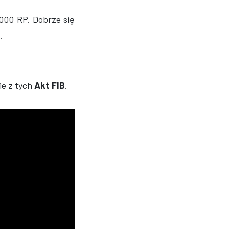
000 RP. Dobrze się
.
ie z tych
Akt FIB
.