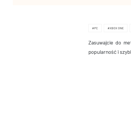
#PC
#XBOX ONE
Zasuwajcie do met
popularność i szybk