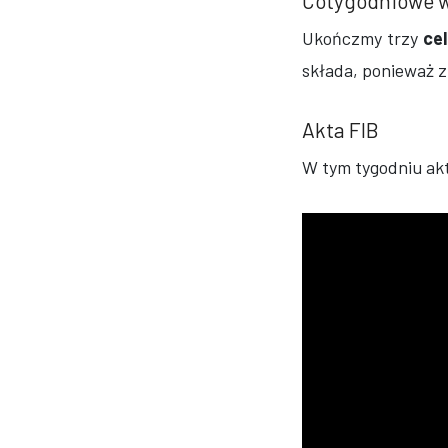
Cotygodniowe 
Ukończmy trzy
ce
składa, ponieważ z
​​Akta FIB
W tym tygodniu ak