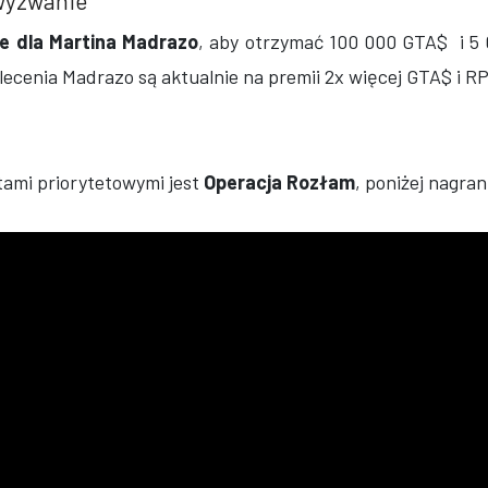
wyzwanie
le dla Martina Madrazo
, aby otrzymać 100 000 GTA$ i 5 
lecenia Madrazo są aktualnie na premii 2x więcej GTA$ i RP
tami priorytetowymi jest
Operacja Rozłam
, poniżej nagran