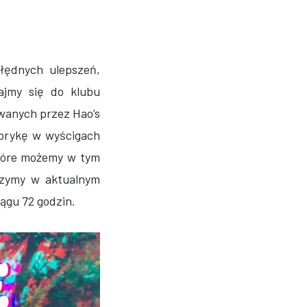
łędnych ulepszeń,
ajmy się do klubu
wanych przez Hao’s
 brykę w wyścigach
które możemy w tym
czymy w aktualnym
ągu 72 godzin.