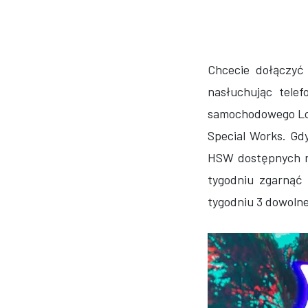
Chcecie dołączyć
nasłuchując tele
samochodowego Los
Special Works. Gd
HSW dostępnych na
tygodniu zgarnąć
tygodniu 3 dowoln