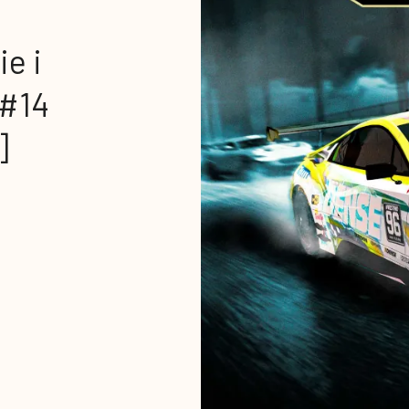
e i
 #14
]