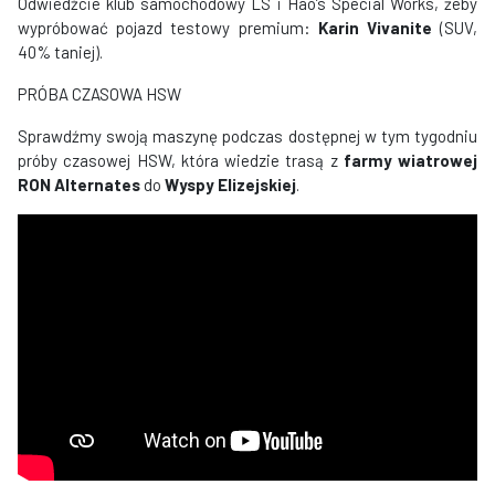
Odwiedźcie klub samochodowy LS i Hao’s Special Works, żeby
wypróbować pojazd testowy premium:
Karin Vivanite
(SUV,
40% taniej).
PRÓBA CZASOWA HSW
Sprawdźmy swoją maszynę podczas dostępnej w tym tygodniu
próby czasowej HSW, która wiedzie trasą z
farmy wiatrowej
RON Alternates
do
Wyspy Elizejskiej
.