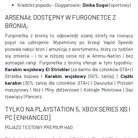
Kradzież pojazdu - Dugganowie:
Dinka Sugoi
(sportowy)
ARSENAŁ DOSTĘPNY W FURGONETCE Z
BRONIĄ:
Furgonetka z bronią to odpowiedź szarej strefy na rosnący
popyt na uzbrojenie. Wypełniony po brzegi Vapid Speedo
pozwala nabyć broń i amunicję z asortymentu, który co tydzień
się zmienia - i to w niższej cenie niż w Ammu-Nation i bez
wymagań rangi. Furgonetka z bronią oferuje w tym tygodniu:
Karabin wojskowy El Strickler
(za darmo dla członków GTA+) |
Strzelba bojowa |
Karabin wojskowy
(50% taniej) |
Ciężki
karabin
(30% taniej dla członków GTA+) | Dwururka | Pistolet
maszynowy | Nóż | Miny zbliżeniowe | Koktajle Mołotowa | Gaz
łzawiący | Pancerz.
TYLKO NA PLAYSTATION 5, XBOX SERIES X|S I
PC [ENHANCED]
POJAZD TESTOWY PREMIUM HAO