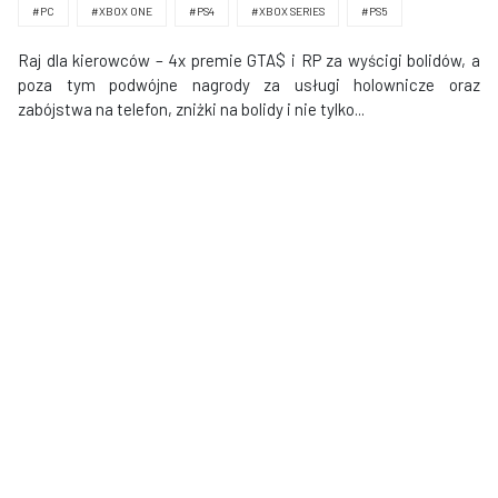
#PC
#XBOX ONE
#PS4
#XBOX SERIES
#PS5
Raj dla kierowców – 4x premie GTA$ i RP za wyścigi bolidów, a
poza tym podwójne nagrody za usługi holownicze oraz
zabójstwa na telefon, zniżki na bolidy i nie tylko...