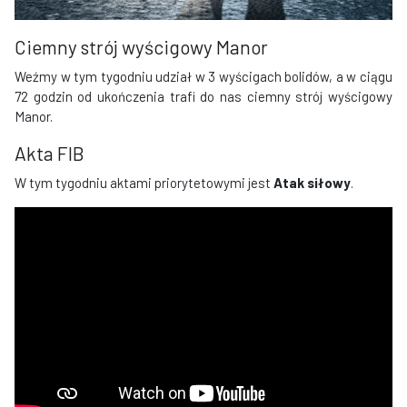
Ciemny strój wyścigowy Manor
Weźmy w tym tygodniu udział w 3 wyścigach bolidów, a w ciągu
72 godzin od ukończenia trafi do nas ciemny strój wyścigowy
Manor.
​​Akta FIB
W tym tygodniu aktami priorytetowymi jest
Atak siłowy
.