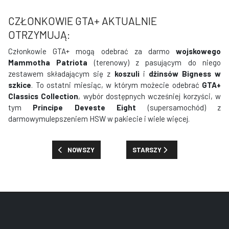
CZŁONKOWIE GTA+ AKTUALNIE
OTRZYMUJĄ:
Członkowie GTA+ mogą odebrać za darmo
wojskowego
Mammotha Patriota
(terenowy) z pasującym do niego
zestawem składającym się z
koszuli
i
dżinsów Bigness w
szkice
. To ostatni miesiąc, w którym możecie odebrać
GTA+
Classics Collection
, wybór dostępnych wcześniej korzyści, w
tym
Principe Deveste Eight
(supersamochód) z
darmowymulepszeniem HSW w pakiecie i wiele więcej.
POPRZEDNIA STRONA: NOWOŚCI, PREMIE I ZNIŻKI: TYDZ
NASTĘPNA STRONA: NOWOŚCI, P
NOWSZY
STARSZY