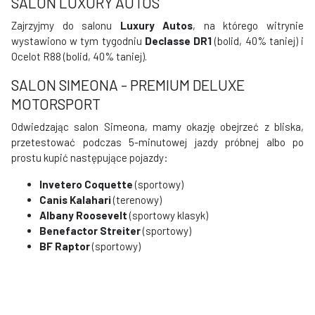
SALON LUXURY AUTOS
Zajrzyjmy do salonu
Luxury Autos
, na którego witrynie
wystawiono w tym tygodniu
Declasse DR1
(bolid, 40% taniej) i
Ocelot R88 (bolid, 40% taniej).
SALON SIMEONA - PREMIUM DELUXE
MOTORSPORT
Odwiedzając salon Simeona, mamy okazję obejrzeć z bliska,
przetestować podczas 5-minutowej jazdy próbnej albo po
prostu kupić następujące pojazdy:
Invetero Coquette
(sportowy)
Canis Kalahari
(terenowy)
Albany Roosevelt
(sportowy klasyk)
Benefactor Streiter
(sportowy)
BF Raptor
(sportowy)