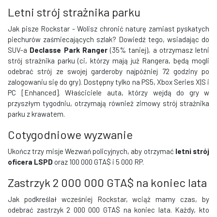
Letni strój strażnika parku
Jak pisze Rockstar - Wolisz chronić naturę zamiast pyskatych
piechurów zaśmiecających szlak? Dowiedź tego, wsiadając do
SUV-a
Declasse Park Ranger
(35% taniej), a otrzymasz letni
strój strażnika parku (ci, którzy mają już Rangera, będą mogli
odebrać strój ze swojej garderoby najpóźniej 72 godziny po
zalogowaniu się do gry). Dostępny tylko na PS5, Xbox Series X|S i
PC [Enhanced]. Właściciele auta, którzy wejdą do gry w
przyszłym tygodniu, otrzymają również zimowy strój strażnika
parku z krawatem.
Cotygodniowe wyzwanie
Ukończ trzy misje Wezwań policyjnych, aby otrzymać
letni strój
oficera LSPD
oraz 100 000 GTA$ i 5 000 RP.
Zastrzyk 2 000 000 GTA$ na koniec lata
Jak podkreślał wcześniej Rockstar, wciąż mamy czas, by
odebrać zastrzyk 2 000 000 GTA$ na koniec lata. Każdy, kto