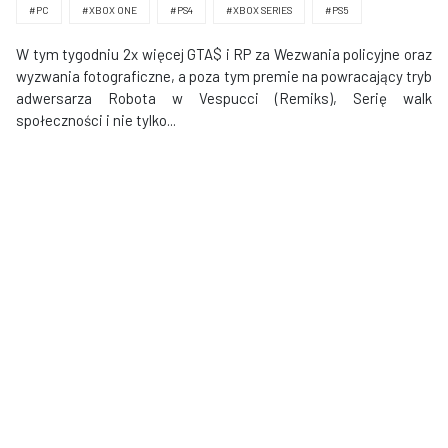
#PC
#XBOX ONE
#PS4
#XBOX SERIES
#PS5
W tym tygodniu 2x więcej GTA$ i RP za Wezwania policyjne oraz
wyzwania fotograficzne, a poza tym premie na powracający tryb
adwersarza Robota w Vespucci (Remiks), Serię walk
społeczności i nie tylko...