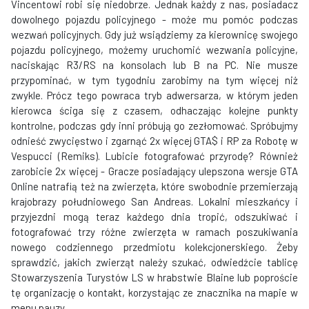
Vincentowi robi się niedobrze. Jednak każdy z nas, posiadacz
dowolnego pojazdu policyjnego - może mu pomóc podczas
wezwań policyjnych. Gdy już wsiądziemy za kierownicę swojego
pojazdu policyjnego, możemy uruchomić wezwania policyjne,
naciskając R3/RS na konsolach lub B na PC. Nie musze
przypominać, w tym tygodniu zarobimy na tym więcej niż
zwykle. Prócz tego powraca tryb adwersarza, w którym jeden
kierowca ściga się z czasem, odhaczając kolejne punkty
kontrolne, podczas gdy inni próbują go zezłomować. Spróbujmy
odnieść zwycięstwo i zgarnąć 2x więcej GTA$ i RP za Robotę w
Vespucci (Remiks). Lubicie fotografować przyrodę? Również
zarobicie 2x więcej - Gracze posiadający ulepszona wersje GTA
Online natrafią też na zwierzęta, które swobodnie przemierzają
krajobrazy południowego San Andreas. Lokalni mieszkańcy i
przyjezdni mogą teraz każdego dnia tropić, odszukiwać i
fotografować trzy różne zwierzęta w ramach poszukiwania
nowego codziennego przedmiotu kolekcjonerskiego. Żeby
sprawdzić, jakich zwierząt należy szukać, odwiedźcie tablicę
Stowarzyszenia Turystów LS w hrabstwie Blaine lub poproście
tę organizację o kontakt, korzystając ze znacznika na mapie w
menu pauzy.