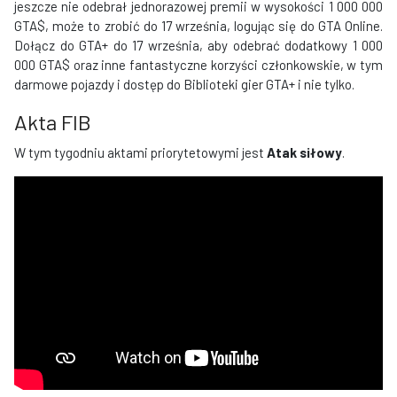
jeszcze nie odebrał jednorazowej premii w wysokości 1 000 000
GTA$, może to zrobić do 17 września, logując się do GTA Online.
Dołącz do GTA+ do 17 września, aby odebrać dodatkowy 1 000
000 GTA$ oraz inne fantastyczne korzyści członkowskie, w tym
darmowe pojazdy i dostęp do Biblioteki gier GTA+ i nie tylko.
​​Akta FIB
W tym tygodniu aktami priorytetowymi jest
Atak siłowy
.