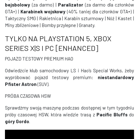
bejsbolowy
(za darmo) |
Paralizator
(za darmo dla członków
GTA+) |
Karabinek wojskowy
(40% taniej dla członków GTA+) |
Taktyczny SMG | Rakietnica | Karabin szturmowy | Nóż | Kastet |
Miny zbliżeniowe | Bomby przylepne | Granaty.
TYLKO NA PLAYSTATION 5, XBOX
SERIES X|S I PC [ENHANCED]
POJAZD TESTOWY PREMIUM HAO
Odwiedźcie klub samochodowy LS i Hao’s Special Works, żeby
wypróbować pojazd testowy premium:
niestandardowy
Pfister Astron
(SUV).
PRÓBA CZASOWA HSW
Sprawdźmy swoją maszynę podczas dostępnej w tym tygodniu
próby czasowej HSW, która wiedzie trasą z
Pacific Bluffs
do
góry Gordo
.