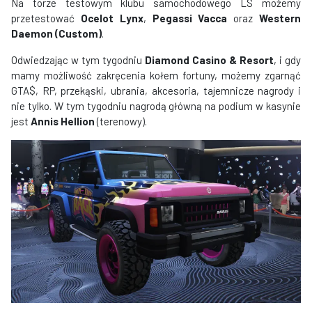
Na torze testowym klubu samochodowego LS możemy
przetestować
Ocelot Lynx
,
Pegassi Vacca
oraz
Western
Daemon (Custom)
.
Odwiedzając w tym tygodniu
Diamond Casino & Resort
, i gdy
mamy możliwość zakręcenia kołem fortuny, możemy zgarnąć
GTA$, RP, przekąski, ubrania, akcesoria, tajemnicze nagrody i
nie tylko. W tym tygodniu nagrodą główną na podium w kasynie
jest
Annis Hellion
(terenowy).