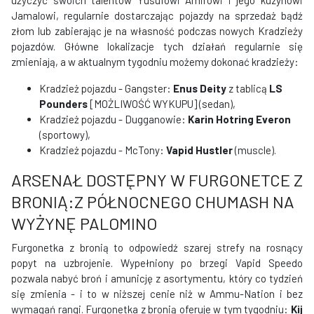
użyczyć swoich talentów Yusufowi Amirowi i jego kuzynowi
Jamalowi, regularnie dostarczając pojazdy na sprzedaż bądź
złom lub zabierając je na własność podczas nowych Kradzieży
pojazdów. Główne lokalizacje tych działań regularnie się
zmieniają, a w aktualnym tygodniu możemy dokonać kradzieży:
Kradzież pojazdu - Gangster:
Enus Deity
z tablicą
LS
Pounders
[MOŻLIWOŚĆ WYKUPU] (sedan),
Kradzież pojazdu - Dugganowie:
Karin Hotring Everon
(sportowy),
Kradzież pojazdu - McTony:
Vapid Hustler
(muscle).
ARSENAŁ DOSTĘPNY W FURGONETCE Z
BRONIĄ:Z PÓŁNOCNEGO CHUMASH NA
WYŻYNĘ PALOMINO
Furgonetka z bronią to odpowiedź szarej strefy na rosnący
popyt na uzbrojenie. Wypełniony po brzegi Vapid Speedo
pozwala nabyć broń i amunicję z asortymentu, który co tydzień
się zmienia - i to w niższej cenie niż w Ammu-Nation i bez
wymagań rangi. Furgonetka z bronią oferuje w tym tygodniu:
Kij