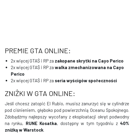
PREMIE GTA ONLINE:
2x więcej GTA$ i RP za
zakopane skrytki na Cayo Perico
2x więcej GTA$ i RP za
walka zmechanizowana na Cayo
Perico
2x więcej GTA$ i RP za
seria wyścigów społeczności
ZNIŻKI W GTA ONLINE:
Jeśli chcesz zatopić El Rubio, musisz zanurzyć się w cylindrze
pod ciśnieniem, głęboko pod powierzchnią Oceanu Spokojnego.
Zdobądźmy najlepszy wycofany z eksploatacji okręt podwodny
na rynku,
RUNE Kosatka
, dostępny w tym tygodniu z
40%
zniżką w Warstock
.