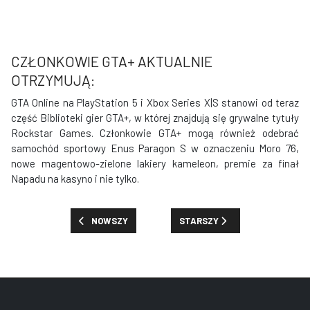
CZŁONKOWIE GTA+ AKTUALNIE
OTRZYMUJĄ:
GTA Online na PlayStation 5 i Xbox Series X|S stanowi od teraz
część Biblioteki gier GTA+, w której znajdują się grywalne tytuły
Rockstar Games. Członkowie GTA+ mogą również odebrać
samochód sportowy Enus Paragon S w oznaczeniu Moro 76,
nowe magentowo-zielone lakiery kameleon, premie za finał
Napadu na kasyno i nie tylko.
POPRZEDNIA STRONA: OFERTA SPECJALNA - DARMOWY
NASTĘPNA STRONA: NOWOŚCI, P
NOWSZY
STARSZY