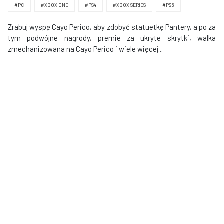
#PC
#XBOX ONE
#PS4
#XBOX SERIES
#PS5
Zrabuj wyspę Cayo Perico, aby zdobyć statuetkę Pantery, a po za
tym podwójne nagrody, premie za ukryte skrytki, walka
zmechanizowana na Cayo Perico i wiele więcej...