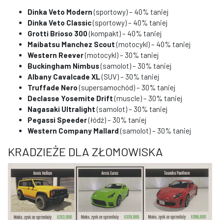
Dinka Veto Modern
(sportowy) – 40% taniej
Dinka Veto Classic
(sportowy) – 40% taniej
Grotti Brioso 300
(kompakt) – 40% taniej
Maibatsu Manchez Scout
(motocykl) – 40% taniej
Western Reever
(motocykl) – 30% taniej
Buckingham Nimbus
(samolot) – 30% taniej
Albany Cavalcade XL
(SUV) – 30% taniej
Truffade Nero
(supersamochód) – 30% taniej
Declasse Yosemite Drift
(muscle) – 30% taniej
Nagasaki Ultralight
(samolot) – 30% taniej
Pegassi Speeder
(łódź) – 30% taniej
Western Company Mallard
(samolot) – 30% taniej
KRADZIEŻE DLA ZŁOMOWISKA