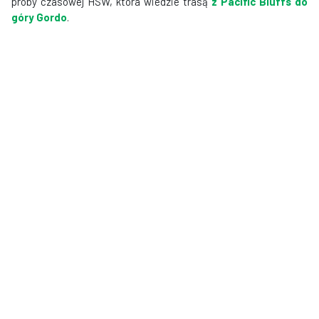
próby czasowej HSW, która wiedzie trasą
z Pacific Bluffs do
góry Gordo
.