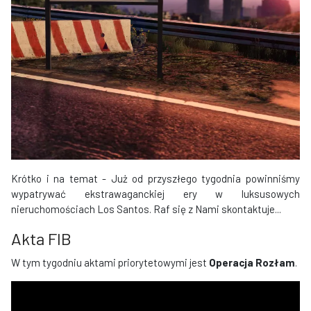
Krótko i na temat - Już od przyszłego tygodnia powinniśmy
wypatrywać ekstrawaganckiej ery w luksusowych
nieruchomościach Los Santos. Raf się z Nami skontaktuje...
​​Akta FIB
W tym tygodniu aktami priorytetowymi jest
Operacja Rozłam
.