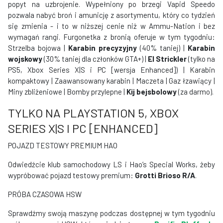
popyt na uzbrojenie. Wypełniony po brzegi Vapid Speedo
pozwala nabyć broń i amunicję z asortymentu, który co tydzień
się zmienia - i to w niższej cenie niż w Ammu-Nation i bez
wymagań rangi. Furgonetka z bronią oferuje w tym tygodniu:
Strzelba bojowa |
Karabin precyzyjny
(40% taniej) |
Karabin
wojskowy
(30% taniej dla członków GTA+) |
El Strickler
(tylko na
PS5, Xbox Series X|S i PC [wersja Enhanced]) | Karabin
kompaktowy | Zaawansowany karabin | Maczeta | Gaz łzawiący |
Miny zbliżeniowe | Bomby przylepne |
Kij bejsbolowy
(za darmo).
TYLKO NA PLAYSTATION 5, XBOX
SERIES X|S I PC [ENHANCED]
POJAZD TESTOWY PREMIUM HAO
Odwiedźcie klub samochodowy LS i Hao’s Special Works, żeby
wypróbować pojazd testowy premium:
Grotti Brioso R/A
.
PRÓBA CZASOWA HSW
Sprawdźmy swoją maszynę podczas dostępnej w tym tygodniu