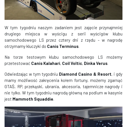
W tym tygodniu naszym zadaniem jest zajęcie przynajmniej
drugiego miejsca w wyścigu z serii wyścigów klubu
samochodowego LS przez cztery dni z rzędu - w nagrodę
otrzymamy kluczyki do
Canis Terminus
.
Na torze testowym klubu samochodowego LS możemy
przetestować
Canis Kalahari
,
Coil Voltic
,
Dinka Verus
.
Odwiedzając w tym tygodniu
Diamond Casino & Resort
, i gdy
mamy możliwość zakręcenia kołem fortuny, możemy zgarnąć
GTA$, RP, przekąski, ubrania, akcesoria, tajemnicze nagrody i
nie tylko. W tym tygodniu nagrodą główną na podium w kasynie
jest
Mammoth Squaddie
.