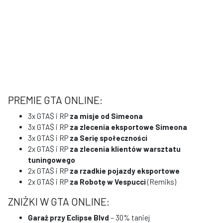
PREMIE GTA ONLINE:
3x GTA$ i RP
za misje od Simeona
3x GTA$ i RP
za zlecenia eksportowe Simeona
3x GTA$ i RP
za Serię społeczności
2x GTA$ i RP
za zlecenia klientów warsztatu
tuningowego
2x GTA$ i RP
za rzadkie pojazdy eksportowe
2x GTA$ i RP
za Robotę w Vespucci
(Remiks)
ZNIŻKI W GTA ONLINE:
Garaż przy Eclipse Blvd
– 30% taniej