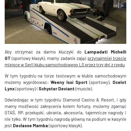
Aby otrzymać za darmo kluczyki do
Lampadati Michelli
GT
(sportowy klasyk), mamy zadanie zająć
przynajmniej trzecie
miejsce w Serii klubu samochodowego LS przez trzy dni z rzędu
.
W tym tygodniu na torze testowym w klubie samochodowym
możemy wypróbować:
Weeny Issi Sport
(sportowy),
Ocelot
Lynx
(sportowy) i
Schyster Deviant
(muscle).
Odwiedzając w tym tygodniu Diamond Casino & Resort, i gdy
mamy możliwość zakręcenia kołem fortuny, możemy zgarnąć
GTA$, RP, przekąski, ubrania, akcesoria, tajemnicze nagrody i
nie tylko. W tym tygodniu nagrodą główną na podium w kasynie
jest
Declasse Mamba
(sportowy klasyk).