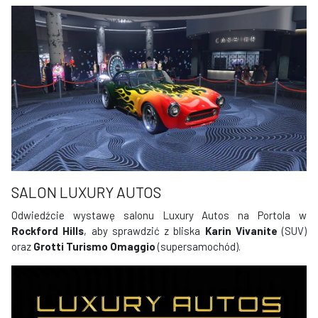
SALON LUXURY AUTOS
Odwiedźcie wystawę salonu Luxury Autos na Portola w
Rockford Hills
, aby sprawdzić z bliska
Karin Vivanite
(SUV)
oraz
Grotti Turismo Omaggio
(supersamochód).