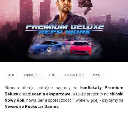
#PC
#XBOX ONE
#PS4
#XBOX SERIES
#PS5
Simeon oferuje potrójne nagrody za
konfiskaty Premium
Deluxe
oraz
zlecenia eksportowe
, a także prezenty na
chiński
Nowy Rok
, nowa Seria społeczności i wiele więcej - czytamy na
Newswire Rockstar Games
.