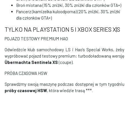
Broń miotana (15% zniżki, 30% zniżki dla członków GTA+)
Pancerz (kamizelka kuloodporna) (20% zniżki, 30% zniżki
dla członków GTA+)
TYLKO NA PLAYSTATION 5 I XBOX SERIES X|S
POJAZD TESTOWY PREMIUM HAO
Odwiedźcie klub samochodowy LS i Hao’s Special Works, żeby
wypróbować pojazd testowy premium: turbodoładowaną wersję
Übermachta Sentinela XS
(coupe).
PRÓBA CZASOWA HSW
Sprawdźmy swoją maszynę podczas dostępnej w tym tygodniu
próby czasowej HSW
, która wiedzie trasą ***.