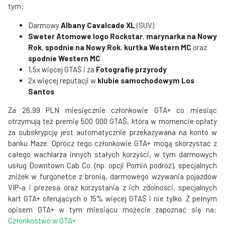
tym:
Darmowy
Albany Cavalcade XL
(SUV)
Sweter Atomowe logo Rockstar
,
marynarka na Nowy
Rok
,
spodnie na Nowy Rok
,
kurtka Western MC
oraz
spodnie Western MC
1,5x więcej GTA$ i za
Fotografię przyrody
2x więcej reputacji w
klubie samochodowym Los
Santos
Za 26,99 PLN miesięcznie członkowie GTA+ co miesiąc
otrzymują też premię 500 000 GTA$, która w momencie opłaty
za subskrypcję jest automatycznie przekazywana na konto w
banku Maze. Oprócz tego członkowie GTA+ mogą skorzystać z
całego wachlarza innych stałych korzyści, w tym darmowych
usług Downtown Cab Co. (np. opcji Pomiń podróż), specjalnych
zniżek w furgonetce z bronią, darmowego wzywania pojazdów
VIP-a i prezesa oraz korzystania z ich zdolności, specjalnych
kart GTA+ oferujących o 15% więcej GTA$ i nie tylko. Z pełnym
opisem GTA+ w tym miesiącu możecie zapoznać się na:
Członkostwo w GTA+