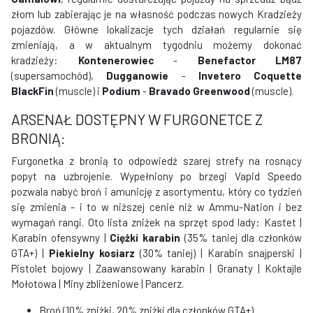
złom lub zabierając je na własność podczas nowych Kradzieży
pojazdów. Główne lokalizacje tych działań regularnie się
zmieniają, a w aktualnym tygodniu możemy dokonać
kradzieży:
Kontenerowiec
-
Benefactor LM87
(supersamochód),
Dugganowie
-
Invetero Coquette
BlackFin
(muscle) i
Podium
-
Bravado Greenwood
(muscle).
ARSENAŁ DOSTĘPNY W FURGONETCE Z
BRONIĄ:
Furgonetka z bronią to odpowiedź szarej strefy na rosnący
popyt na uzbrojenie. Wypełniony po brzegi Vapid Speedo
pozwala nabyć broń i amunicję z asortymentu, który co tydzień
się zmienia - i to w niższej cenie niż w Ammu-Nation i bez
wymagań rangi. Oto lista zniżek na sprzęt spod lady: Kastet |
Karabin ofensywny |
Ciężki karabin
(35% taniej dla członków
GTA+) |
Piekielny kosiarz
(30% taniej) | Karabin snajperski |
Pistolet bojowy | Zaawansowany karabin | Granaty | Koktajle
Mołotowa | Miny zbliżeniowe | Pancerz.
Broń (10% zniżki, 20% zniżki dla członków GTA+)