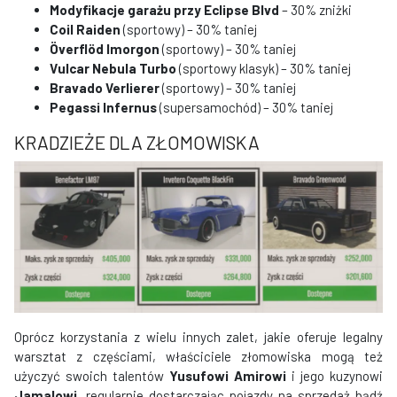
Modyfikacje garażu przy Eclipse Blvd
– 30% zniżki
Coil Raiden
(sportowy) – 30% taniej
Överflöd Imorgon
(sportowy) – 30% taniej
Vulcar Nebula Turbo
(sportowy klasyk) – 30% taniej
Bravado Verlierer
(sportowy) – 30% taniej
Pegassi Infernus
(supersamochód) – 30% taniej
KRADZIEŻE DLA ZŁOMOWISKA
Oprócz korzystania z wielu innych zalet, jakie oferuje legalny
warsztat z częściami, właściciele złomowiska mogą też
użyczyć swoich talentów
Yusufowi Amirowi
i jego kuzynowi
Jamalowi
, regularnie dostarczając pojazdy na sprzedaż bądź