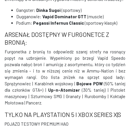
Gangster:
Dinka Sugoi
(sportowy)
Dugganowie:
Vapid Dominator GTT
(muscle)
Podium:
Pegassi Infernus Classic
(sportowy klasyk)
ARSENAŁ DOSTĘPNY W FURGONETCE Z
BRONIĄ:
Furgonetka z bronią to odpowiedź szarej strefy na rosnący
popyt na uzbrojenie. Wypełniony po brzegi Vapid Speedo
pozwala nabyć broń i amunicję z asortymentu, który co tydzień
się zmienia - i to w niższej cenie niż w Ammu-Nation i bez
wymagań rangi. Oto lista zniżek na sprzęt spod lady:
Sprężynowiec | Karabinek wojskowy |
Bojowe PDW
(50% taniej
dla członków GTA+) |
Up-n-Atomizer
(30% taniej) | Pistolet
maszynowy | Szturmowy SMG | Granaty | Rurobomby | Koktajle
Mołotowa | Pancerz.
TYLKO NA PLAYSTATION 5 I XBOX SERIES X|S
POJAZD TESTOWY PREMIUM HAO