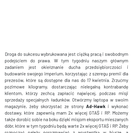
Droga do sukcesu wybrukowana jest ciężką pracą i swobodnym
podejściem do prawa. W tym tygodniu naszym głównym
zadaniem jest okiełznanie ducha przedsiębiorczości i
budowanie swojego imperium, korzystając z szeregu premii dla
prezesów, które są dostępne dla nas do 17 kwietnia. Zrzućmy
pozimowe kilogramy, dostarczając nielegalną kontrabandę
klientom, którzy zechcą zapłacić najwięcej, podczas misji
sprzedaży specjalnych ładunków. Otwórzmy laptopa w swoim
magazynie, żeby skorzystać ze strony
Ad-Hawk
i wykonać
dostawy, które zapewnią mam 2x więcej GTA$ i RP. Możemy
także dorobić sobie na boku dzięki misjom eksportu mieszanych
dóbr, które w tym tygodniu będą warte 2x więcej GTA$ i RP. Żeby
rozpocząć należy porozmawiać z asystentką w biurze, a