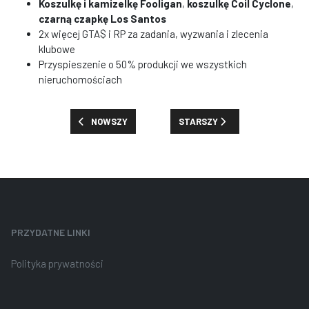
Koszulkę i kamizelkę Fooligan
,
koszulkę Coil Cyclone
,
czarną czapkę Los Santos
2x więcej GTA$ i RP za zadania, wyzwania i zlecenia
klubowe
Przyspieszenie o 50% produkcji we wszystkich
nieruchomościach
POPRZEDNIA STRONA: PREMIE, ZNIŻKI I NOWOŚCI: TYDZ
NASTĘPNA STRONA: PREMIE, ZN
NOWSZY
STARSZY
PRZYDATNE LINKI
Polityka prywatności