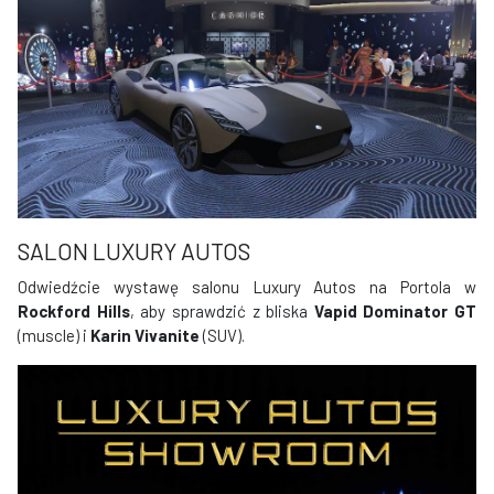
SALON LUXURY AUTOS
Odwiedźcie wystawę salonu Luxury Autos na Portola w
Rockford Hills
, aby sprawdzić z bliska
Vapid Dominator GT
(muscle) i
Karin Vivanite
(SUV).