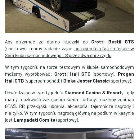
Aby otrzymać za darmo kluczyki do
Grotti Bestii GTS
(sportowy), mamy zadanie zająć
co najmniej piąte miejsce w
Serii klubu samochodowego LS przez dwa dni z rzędu
.
W tym tygodniu na torze testowym w klubie samochodowym
możemy wypróbować:
Grotti Itali GTO
(sportowy),
Progen
Itali GTB
(supersamochód) i
Dinka Jester Classic
(sportowy).
Odwiedzając w tym tygodniu
Diamond Casino & Resort
, i gdy
mamy możliwość zakręcenia kołem fortuny, możemy zgarnąć
GTA$, RP, przekąski, ubrania, akcesoria, tajemnicze nagrody i
nie tylko. W tym tygodniu nagrodą główną na podium w kasynie
jest
Lampadati Corsita
(sportowy).