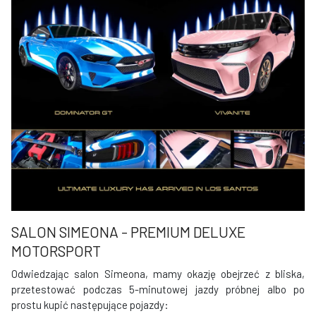
SALON SIMEONA - PREMIUM DELUXE
MOTORSPORT
Odwiedzając salon Simeona, mamy okazję obejrzeć z bliska,
przetestować podczas 5-minutowej jazdy próbnej albo po
prostu kupić następujące pojazdy: