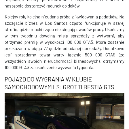
następnie dostarczyć ładunek do doków.
Kolejny rok, kolejna nieudana próba zlikwidowania podatków. Na
szczęście biznes w Los Santos często funkcjonuje w szarej
strefie, gdzie macki rządu nie sięgają owoców pracy. Ukończmy
w tym tygodniu dowolną misję sprzedaży z wytwórni, aby
otrzymać premię w wysokości 100 000 GTA$, która zostanie
przekazana w ciągu 72 godzin od udanej sprzedaży. Dodatkowo
jeśli sprzedamy towar warty łącznie 500 000 GTA$ (ze
wszystkich swoich nieruchomości biznesowych), otrzymamy
100 000 GTA$ za ukończenie wyzwania tygodnia.
POJAZD DO WYGRANIA W KLUBIE
SAMOCHODOWYM LS: GROTTI BESTIA GTS