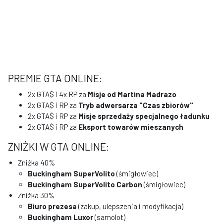
PREMIE GTA ONLINE:
2x GTA$ i 4x RP za
Misje od Martina Madrazo
2x GTA$ i RP za
Tryb adwersarza "Czas zbiorów"
2x GTA$ i RP za
Misje sprzedaży specjalnego ładunku
2x GTA$ i RP za
Eksport towarów mieszanych
ZNIŻKI W GTA ONLINE:
Zniżka 40%
Buckingham SuperVolito
(śmigłowiec)
Buckingham SuperVolito Carbon
(śmigłowiec)
Zniżka 30%
Biuro prezesa
(zakup, ulepszenia i modyfikacja)
Buckingham Luxor
(samolot)