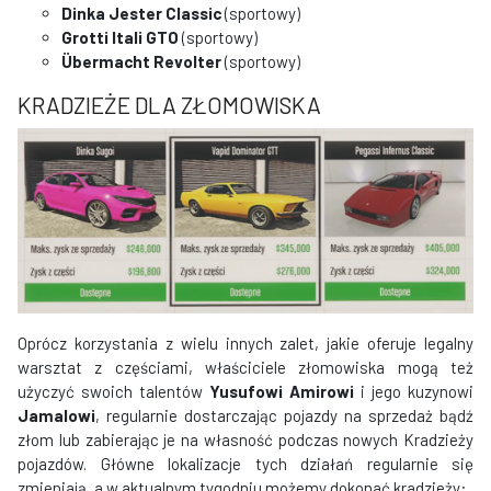
Dinka Jester Classic
(sportowy)
Grotti Itali GTO
(sportowy)
Übermacht Revolter
(sportowy)
KRADZIEŻE DLA ZŁOMOWISKA
Oprócz korzystania z wielu innych zalet, jakie oferuje legalny
warsztat z częściami, właściciele złomowiska mogą też
użyczyć swoich talentów
Yusufowi Amirowi
i jego kuzynowi
Jamalowi
, regularnie dostarczając pojazdy na sprzedaż bądź
złom lub zabierając je na własność podczas nowych Kradzieży
pojazdów. Główne lokalizacje tych działań regularnie się
zmieniają, a w aktualnym tygodniu możemy dokonać kradzieży: