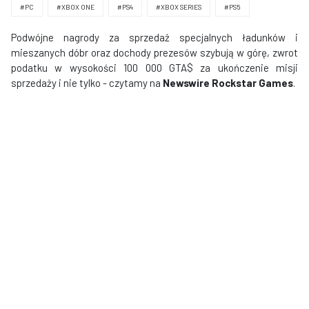
#PC
#XBOX ONE
#PS4
#XBOX SERIES
#PS5
Podwójne nagrody za sprzedaż specjalnych ładunków i
mieszanych dóbr oraz dochody prezesów szybują w górę, zwrot
podatku w wysokości 100 000 GTA$ za ukończenie misji
sprzedaży i nie tylko - czytamy na
Newswire Rockstar Games
.