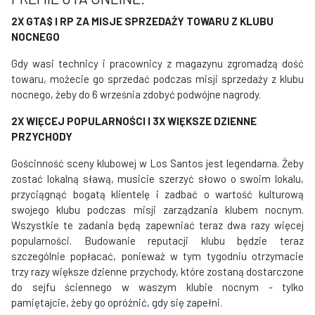
2X GTA$ I RP
ZA MISJE SPRZEDAŻY TOWARU Z KLUBU
NOCNEGO
Gdy wasi technicy i pracownicy z magazynu zgromadzą dość
towaru, możecie go sprzedać podczas misji sprzedaży z klubu
nocnego, żeby do 6 września zdobyć podwójne nagrody.
2X WIĘCEJ POPULARNOŚCI
I
3X WIĘKSZE DZIENNE
PRZYCHODY
Gościnność sceny klubowej w Los Santos jest legendarna. Żeby
zostać lokalną sławą, musicie szerzyć słowo o swoim lokalu,
przyciągnąć bogatą klientelę i zadbać o wartość kulturową
swojego klubu podczas misji zarządzania klubem nocnym.
Wszystkie te zadania będą zapewniać teraz dwa razy więcej
popularności. Budowanie reputacji klubu będzie teraz
szczególnie popłacać, ponieważ w tym tygodniu otrzymacie
trzy razy większe dzienne przychody, które zostaną dostarczone
do sejfu ściennego w waszym klubie nocnym - tylko
pamiętajcie, żeby go opróżnić, gdy się zapełni.