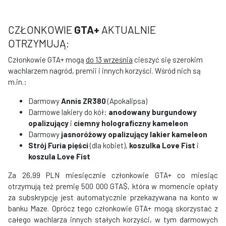
CZŁONKOWIE
GTA+
AKTUALNIE
OTRZYMUJĄ:
Członkowie GTA+ mogą
do 13 września
cieszyć się szerokim
wachlarzem nagród, premii i innych korzyści. Wśród nich są
m.in.:
Darmowy
Annis ZR380
(Apokalipsa)
Darmowe lakiery do kół:
anodowany burgundowy
opalizujący
i
ciemny holograficzny kameleon
Darmowy
jasnoróżowy opalizujący lakier kameleon
Strój Furia pięści
(dla kobiet),
koszulka Love Fist
i
koszula Love Fist
Za 26,99 PLN miesięcznie członkowie GTA+ co miesiąc
otrzymują też premię 500 000 GTA$, która w momencie opłaty
za subskrypcję jest automatycznie przekazywana na konto w
banku Maze. Oprócz tego członkowie GTA+ mogą skorzystać z
całego wachlarza innych stałych korzyści, w tym darmowych