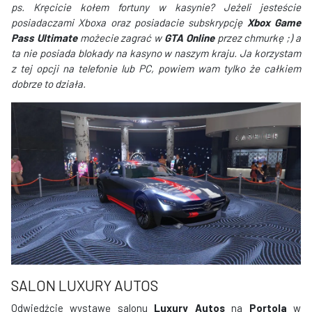
ps. Kręcicie kołem fortuny w kasynie? Jeżeli jesteście
posiadaczami Xboxa oraz posiadacie subskrypcję
Xbox Game
Pass Ultimate
możecie zagrać w
GTA Online
przez chmurkę ;) a
ta nie posiada blokady na kasyno w naszym kraju. Ja korzystam
z tej opcji na telefonie lub PC, powiem wam tylko że całkiem
dobrze to działa.
SALON LUXURY AUTOS
Odwiedźcie wystawę salonu
Luxury Autos
na
Portola
w