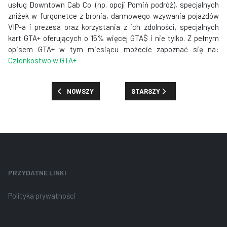
usług Downtown Cab Co. (np. opcji Pomiń podróż), specjalnych
zniżek w furgonetce z bronią, darmowego wzywania pojazdów
VIP-a i prezesa oraz korzystania z ich zdolności, specjalnych
kart GTA+ oferujących o 15% więcej GTA$ i nie tylko. Z pełnym
opisem GTA+ w tym miesiącu możecie zapoznać się na:
Członkostwo w GTA+
POPRZEDNIA STRONA: PREMIE, ZNIŻKI I NOWOŚCI: TYDZ
NASTĘPNA STRONA: PREMIE, ZN
NOWSZY
STARSZY
PRZYDATNE LINKI
Polityka prywatności