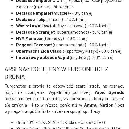
Declasse Impaler
w wersji Apokalipsa, Szok przyszłości i
Koszmar (muscle) - 40% taniej
Declasse Impaler
(muscle) - 40% taniej
Declasse Tulip
(muscle) - 40% taniej
Wóz ratowników
(służby ratunkowe) - 40% taniej
Declasse Scramjet
(supersamochód) - 30% taniej
HVY Menacer
(terenowy) - 40% taniej
Pegassi Tezeract
(supersamochód) - 40% taniej
Übermacht Zion Classic
(sportowy klasyk) - 50% taniej
Imprezowy autobus Vapid
(użytkowy) - 50% taniej
ARSENAŁ DOSTĘPNY W FURGONETCE Z
BRONIĄ:
Furgonetka z bronią to odpowiedź szarej strefy na rosnący
popyt na uzbrojenie. Wypełniony po brzegi
Vapid Speedo
pozwala nabyć broń i amunicję z asortymentu, który co tydzień
się zmienia - i to w niższej cenie niż w
Ammu-Nation
i bez
wymagań rangi. Oto lista zniżek na sprzęt spod lady:
Broń (10% zniżki, 20% zniżki dla członków GTA+)
Broń miotana (15% zniżki, 30% zniżki dla członków GTA+)