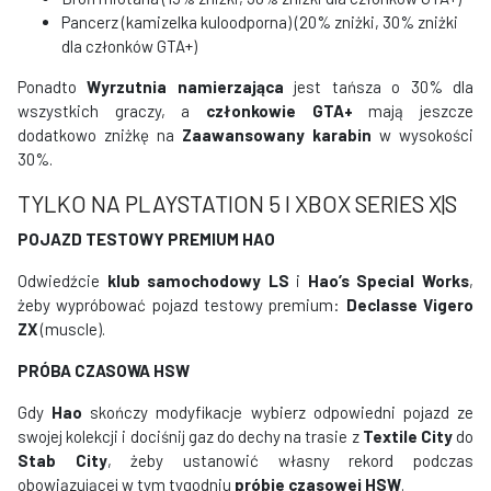
Pancerz (kamizelka kuloodporna) (20% zniżki, 30% zniżki
dla członków GTA+)
Ponadto
Wyrzutnia namierzająca
jest tańsza o 30% dla
wszystkich graczy, a
członkowie GTA+
mają jeszcze
dodatkowo zniżkę na
Zaawansowany karabin
w wysokości
30%.
TYLKO NA PLAYSTATION 5 I XBOX SERIES X|S
POJAZD TESTOWY PREMIUM HAO
Odwiedźcie
klub samochodowy LS
i
Hao’s Special Works
,
żeby wypróbować pojazd testowy premium:
Declasse Vigero
ZX
(muscle).
PRÓBA CZASOWA HSW
Gdy
Hao
skończy modyfikacje wybierz odpowiedni pojazd ze
swojej kolekcji i dociśnij gaz do dechy na trasie z
Textile City
do
Stab City
, żeby ustanowić własny rekord podczas
obowiązującej w tym tygodniu
próbie czasowej HSW
.