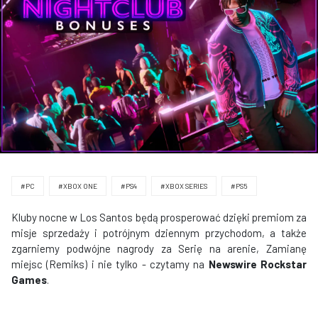
#PC
#XBOX ONE
#PS4
#XBOX SERIES
#PS5
Kluby nocne w Los Santos będą prosperować dzięki premiom za
misje sprzedaży i potrójnym dziennym przychodom, a także
zgarniemy podwójne nagrody za Serię na arenie, Zamianę
miejsc (Remiks) i nie tylko - czytamy na
Newswire Rockstar
Games
.