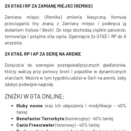
2X GTA$ I RP
ZA ZAMIANĘ MIEJSC (REMIKS)
Zamiana miejsc (Remiks) zmienia klasyczną formułę
przeciągania liny znaną z Zamiany miejsc i podkręca ją
dodaniem Kolosa i Bestii. Do tego dochodzą ciężkie pancerze,
termowizja i potężna siła ognia. Zgarniajcie 2x GTA$ i RP do 6
września.
2X GTA$, RP I AP
ZA SERIĘ NA ARENIE
Dołączcie do szeregów postapokaliptycznych gladiatorów,
którzy walczą przy pomocy broni i pojazdów w dynamicznych
starciach. Weźcie w tym tygodniu udział w Serii na arenie, żeby
zdobyć podwójne nagrody.
ZNIŻKI W GTA ONLINE:
Kluby nocne
oraz ich ulepszenia i modyfikacje - 40%
taniej
Benefactor Terrorbyte
(komercyjny) - 40% taniej
Canis Freecrawler
(terenowy) - 40% taniej