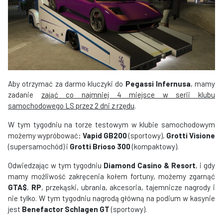
Aby otrzymać za darmo kluczyki do
Pegassi Infernusa
, mamy
zadanie
zająć co najmniej 4 miejsce w serii klubu
samochodowego LS przez 2 dni z rzędu
.
W tym tygodniu na torze testowym w klubie samochodowym
możemy wypróbować:
Vapid GB200
(sportowy),
Grotti Visione
(supersamochód) i
Grotti Brioso 300
(kompaktowy).
Odwiedzając w tym tygodniu
Diamond Casino & Resort
, i gdy
mamy możliwość zakręcenia kołem fortuny, możemy zgarnąć
GTA$
,
RP
, przekąski, ubrania, akcesoria, tajemnicze nagrody i
nie tylko. W tym tygodniu nagrodą główną na podium w kasynie
jest
Benefactor Schlagen GT
(sportowy).