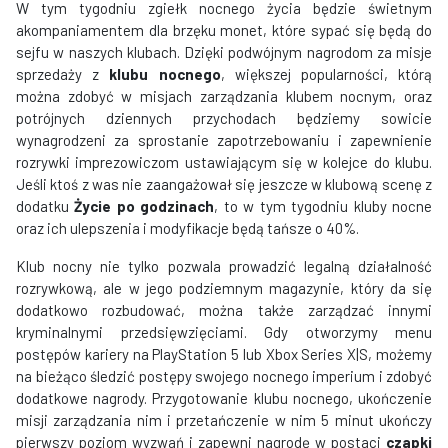
W tym tygodniu zgiełk nocnego życia będzie świetnym
akompaniamentem dla brzęku monet, które sypać się będą do
sejfu w naszych klubach. Dzięki podwójnym nagrodom za misje
sprzedaży z
klubu nocnego
, większej popularności, którą
można zdobyć w misjach zarządzania klubem nocnym, oraz
potrójnych dziennych przychodach będziemy sowicie
wynagrodzeni za sprostanie zapotrzebowaniu i zapewnienie
rozrywki imprezowiczom ustawiającym się w kolejce do klubu.
Jeśli ktoś z was nie zaangażował się jeszcze w klubową scenę z
dodatku
Życie po godzinach
, to w tym tygodniu kluby nocne
oraz ich ulepszenia i modyfikacje będą tańsze o 40%.
Klub nocny nie tylko pozwala prowadzić legalną działalność
rozrywkową, ale w jego podziemnym magazynie, który da się
dodatkowo rozbudować, można także zarządzać innymi
kryminalnymi przedsięwzięciami. Gdy otworzymy menu
postępów kariery na PlayStation 5 lub Xbox Series X|S, możemy
na bieżąco śledzić postępy swojego nocnego imperium i zdobyć
dodatkowe nagrody. Przygotowanie klubu nocnego, ukończenie
misji zarządzania nim i przetańczenie w nim 5 minut ukończy
pierwszy poziom wyzwań i zapewni nagrodę w postaci
czapki