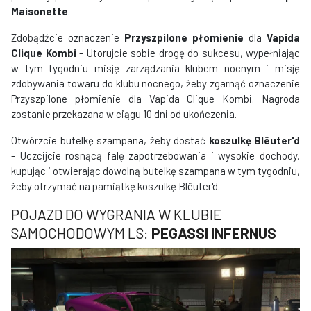
Maisonette
.
Zdobądźcie oznaczenie
Przyszpilone płomienie
dla
Vapida
Clique Kombi
- Utorujcie sobie drogę do sukcesu, wypełniając
w tym tygodniu misję zarządzania klubem nocnym i misję
zdobywania towaru do klubu nocnego, żeby zgarnąć oznaczenie
Przyszpilone płomienie dla Vapida Clique Kombi. Nagroda
zostanie przekazana w ciągu 10 dni od ukończenia.
Otwórzcie butelkę szampana, żeby dostać
koszulkę Blêuter'd
- Uczcijcie rosnącą falę zapotrzebowania i wysokie dochody,
kupując i otwierając dowolną butelkę szampana w tym tygodniu,
żeby otrzymać na pamiątkę koszulkę Blêuter'd.
POJAZD DO WYGRANIA W KLUBIE
SAMOCHODOWYM LS:
PEGASSI INFERNUS