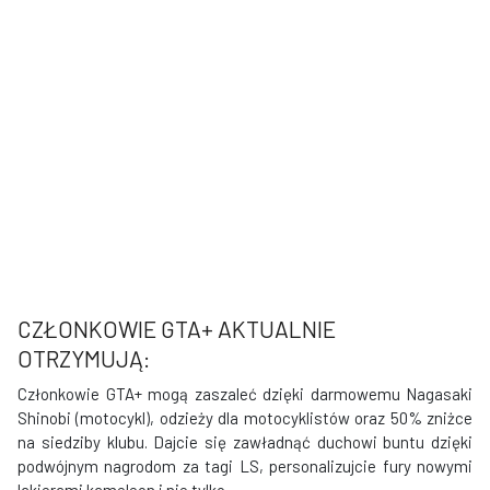
CZŁONKOWIE GTA+ AKTUALNIE
OTRZYMUJĄ:
Członkowie GTA+ mogą zaszaleć dzięki darmowemu Nagasaki
Shinobi (motocykl), odzieży dla motocyklistów oraz 50% zniżce
na siedziby klubu. Dajcie się zawładnąć duchowi buntu dzięki
podwójnym nagrodom za tagi LS, personalizujcie fury nowymi
lakierami kameleon i nie tylko...