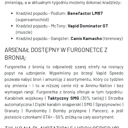
zmieniają, a w aktualnym tygodniu możemy dokonać kradzieży:
Kradzież pojazdu - Podium:
Benefactor LM87
(supersamochód)
Kradzież pojazdu - McTony:
Vapid Dominator GT
(muscle)
Kradzież pojazdu - Gangster:
Canis Kamacho
(terenowy)
ARSENAŁ DOSTĘPNY W FURGONETCE Z
BRONIĄ:
Furgonetka z bronią to odpowiedź szarej strefy na rosnący
popyt na uzbrojenie. Wypełniony po brzegi Vapid Speedo
pozwala nabyć broń i amunicję z asortymentu, który co tydzień
się zmienia - i to w niższej cenie niż w Ammu-Nation i bez
wymagań rangi. Furgonetka z bronią oferuje w tym tygodniu:
Karabinek wojskowy |
Taktyczny SMG
(30% taniej) | Strzelba
automatyczna | Ciężki karabin snajperski | SMG | Sprężynowiec |
Granaty | Rurobomby | Bomby przylepne | Pancerz, a jeśli
jesteście członkami GTA+ - 50% zniżką na cały asortyment.