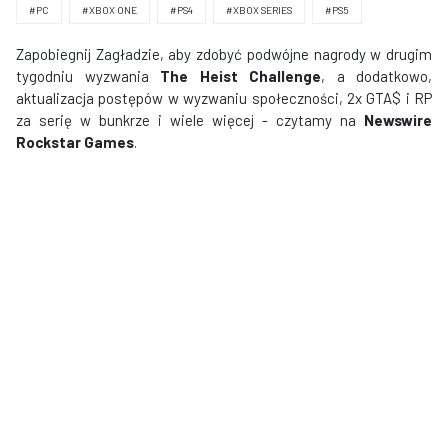
#PC
#XBOX ONE
#PS4
#XBOX SERIES
#PS5
Zapobiegnij Zagładzie, aby zdobyć podwójne nagrody w drugim
tygodniu wyzwania
The Heist Challenge
, a dodatkowo,
aktualizacja postępów w wyzwaniu społeczności, 2x GTA$ i RP
za serię w bunkrze i wiele więcej - czytamy na
Newswire
Rockstar Games
.