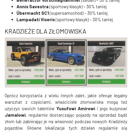
Benefactor Vorschlaghammer
(sedan) – 30% taniej
Annis Savestra
(sportowy klasyk) – 30% taniej
Übermacht SC1
(supersamochód) – 30% taniej
Lampadati Viseris
(sportowy klasyk) – 30% taniej
KRADZIEŻE DLA ZŁOMOWISKA
Oprócz korzystania z wielu innych zalet, jakie oferuje legalny
warsztat z częściami, właściciele złomowiska mogą też
użyczyć swoich talentów
Yusufowi Amirowi
i jego kuzynowi
Jamalowi
, regularnie dostarczając pojazdy na sprzedaż bądź
złom lub zabierając je na własność podczas nowych Kradzieży
pojazdów. Główne lokalizacje tych działań regularnie się