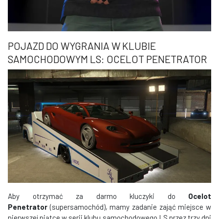
POJAZD DO WYGRANIA W KLUBIE
SAMOCHODOWYM LS: OCELOT PENETRATOR
Aby otrzymać za darmo kluczyki do
Ocelot
Penetrator
(supersamochód), mamy zadanie zająć miejsce w
pierwszej piątce w serii klubu samochodowego LS przez trzy dni