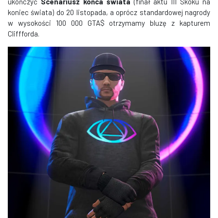
ukończyć
Scenariusz końca świata
(finał aktu III Skoku na
koniec świata) do 20 listopada, a oprócz standardowej nagrody
w wysokości 100 000 GTA$ otrzymamy bluzę z kapturem
Cliffforda.