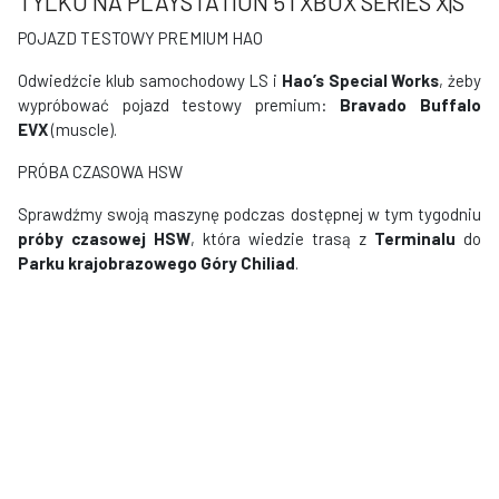
TYLKO NA PLAYSTATION 5 I XBOX SERIES X|S
POJAZD TESTOWY PREMIUM HAO
Odwiedźcie klub samochodowy LS i
Hao’s Special Works
, żeby
wypróbować pojazd testowy premium:
Bravado Buffalo
EVX
(muscle).
PRÓBA CZASOWA HSW
Sprawdźmy swoją maszynę podczas dostępnej w tym tygodniu
próby czasowej HSW
, która wiedzie trasą z
Terminalu
do
Parku krajobrazowego Góry Chiliad
.