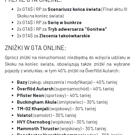
2x GTA$ i RP za
Scenariusz końca świata
(Finał aktu III
Skoku na koniec świata)
2x GTA$ i RP za
Serię w bunkrze
2x GTA$ i RP za
Tryb adwersarza "Gonitwa"
2x GTA$ za
Zlecenia taksówkarskie
ZNIŻKI W GTA ONLINE:
Oprócz zniżki na nieruchomość niezbędną do wzięcia udziału w
Skoku na koniec świata, obowiązują także zniżki na wybrane
pojazdy z wielu klas, w tym 40% zniżki na Överflöd Autarch:
Bazy
(zakup, ulepszenia i modyfikacja) – 40% taniej
Överflöd Autarch
(supersamochód) – 40% taniej
Pfister Neon
(sportowy) – 40% taniej
Buckingham Akula
(śmigłowiec) – 30% taniej
TM-02 Khanjali
(wojskowy) – 30% taniej
Volatol
(samolot) – 30% taniej
HVY Chernobog
(wojskowy) – 30% taniej
Mammoth Thruster
(wojskowy) – 30% taniej