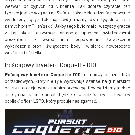
wezwań policyjnych od Vincenta. Tak dobrze czytacie ten
tydzień jest ze względu na Święta Bożego Narodzenia podwójnie
wydłużony, gdyż tak naprawdę mamy dwa tygodnie tych
samych premii i zniżek ;) Jakby tego było mało, wszyscy gracze
z tej okazji otrzymają skarpetę upchaną świątecznymi
prezentami, a wśród nich: odpowiednio świątecznie
wykończenia broni, świąteczne body i wisiorek, noworoczne
wdzianka i nie tylko.
Pościgowy Invetero Coquette D10
Pościgowy Invetero Coquette D10
to topowy pojazd służb
porządkowych, który nie tyle wyrównuje szanse na gliniarskim
poletku, co daje wręcz na nim przewagę. Gdy będziemy jechać
na syrenach, nie sposób będzie stwierdzić, czy to my, czy
pobliski oficer LSPD, który próbuje nas zgarnąć.