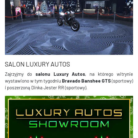
SALON LUXURY AUTOS
Zajrzyjmy do
salonu Luxury Autos
, na którego witrynie
wystawiono w tym tygodniu
Bravado Banshee GTS
(sportowy)
i poszerzoną Dinka Jester RR (sportowy).