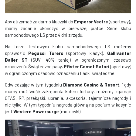
Aby otrzymać za darmo kluczyki do
Emperor Vectre
(sportowy),
mamy zadanie ukończyć w pierwszej piątce Serię klubu
samochodowego LS przez 4 dni z rzędu.
Na torze testowym klubu samochodowego LS możemy
sprawdzić
Pegassi Torero
(sportowy klasyk),
Gallivanter
Baller ST
(SUV, 40% taniej) w ograniczonym czasowo
oznaczeniu Świąteczne pasy,
Pfister Comet Safari
(sportowy)
w ograniczonym czasowo oznaczeniu Laski świąteczne.
Odwiedzając w tym tygodniu
Diamond Casino & Resort
, i gdy
mamy możliwość zakręcenia kołem fortuny, możemy zgarnąć
GTA$, RP, przekąski, ubrania, akcesoria, tajemnicze nagrody i
nie tylko. W tym tygodniu nagrodą główną na podium w kasynie
jest
Western Powersurge
(motocykl).