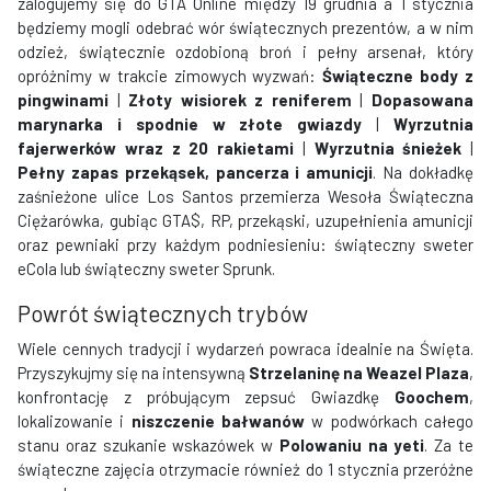
zalogujemy się do GTA Online między 19 grudnia a 1 stycznia
będziemy mogli odebrać wór świątecznych prezentów, a w nim
odzież, świątecznie ozdobioną broń i pełny arsenał, który
opróżnimy w trakcie zimowych wyzwań:
Świąteczne body z
pingwinami
|
Złoty wisiorek z reniferem
|
Dopasowana
marynarka i spodnie w złote gwiazdy
|
Wyrzutnia
fajerwerków wraz z 20 rakietami
|
Wyrzutnia śnieżek
|
Pełny zapas przekąsek, pancerza i amunicji
. Na dokładkę
zaśnieżone ulice Los Santos przemierza Wesoła Świąteczna
Ciężarówka, gubiąc GTA$, RP, przekąski, uzupełnienia amunicji
oraz pewniaki przy każdym podniesieniu: świąteczny sweter
eCola lub świąteczny sweter Sprunk.
Powrót świątecznych trybów
Wiele cennych tradycji i wydarzeń powraca idealnie na Święta.
Przyszykujmy się na intensywną
Strzelaninę na Weazel Plaza
,
konfrontację z próbującym zepsuć Gwiazdkę
Goochem
,
lokalizowanie i
niszczenie bałwanów
w podwórkach całego
stanu oraz szukanie wskazówek w
Polowaniu na yeti
. Za te
świąteczne zajęcia otrzymacie również do 1 stycznia przeróżne