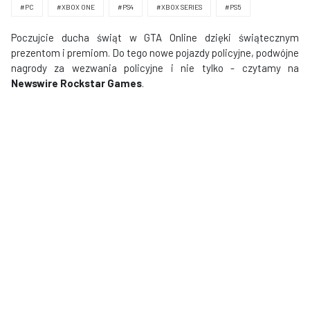
#PC
#XBOX ONE
#PS4
#XBOX SERIES
#PS5
Poczujcie ducha świąt w GTA Online dzięki świątecznym
prezentom i premiom. Do tego nowe pojazdy policyjne, podwójne
nagrody za wezwania policyjne i nie tylko - czytamy na
Newswire Rockstar Games
.