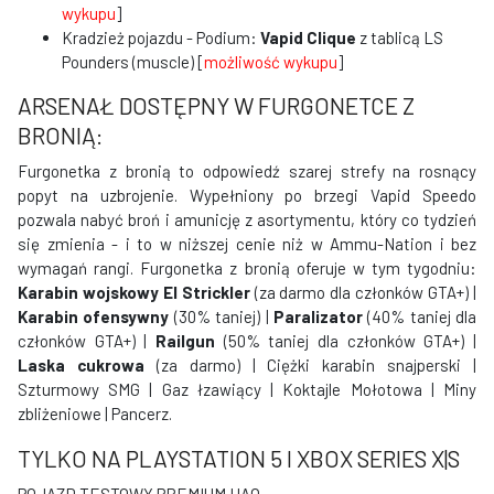
wykupu
]
Kradzież pojazdu - Podium:
Vapid Clique
z tablicą LS
Pounders (muscle) [
możliwość wykupu
]
ARSENAŁ DOSTĘPNY W FURGONETCE Z
BRONIĄ:
Furgonetka z bronią to odpowiedź szarej strefy na rosnący
popyt na uzbrojenie. Wypełniony po brzegi Vapid Speedo
pozwala nabyć broń i amunicję z asortymentu, który co tydzień
się zmienia - i to w niższej cenie niż w Ammu-Nation i bez
wymagań rangi. Furgonetka z bronią oferuje w tym tygodniu:
Karabin wojskowy El Strickler
(za darmo dla członków GTA+) |
Karabin ofensywny
(30% taniej) |
Paralizator
(40% taniej dla
członków GTA+) |
Railgun
(50% taniej dla członków GTA+) |
Laska cukrowa
(za darmo) | Ciężki karabin snajperski |
Szturmowy SMG | Gaz łzawiący | Koktajle Mołotowa | Miny
zbliżeniowe | Pancerz.
TYLKO NA PLAYSTATION 5 I XBOX SERIES X|S
POJAZD TESTOWY PREMIUM HAO