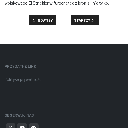
wojskowego El Strickler w furgonetce z bronią i nie tylko.
POPRZEDNIA STRONA: NOWOŚCI, PREMIE I ZNIŻKI: TYDZ
NASTĘPNA STRONA: PREMIE, ZN
NOWSZY
STARSZY
PRZYDATNE LINKI
Polityka prywatności
OBSERWUJ NAS