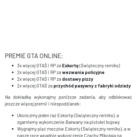
PREMIE GTA ONLINE:
3x więcej GTA$ i RP za
Eskortę
(Świąteczny remiks)
2x więcej GTA$ i RP za
wezwania policyjne
2x więcej GTA$ i RP za
dostawy pizzy
2x więcej GTA$ za
przychód pasywny z fabryki odzieży
Na dokładkę wykonajmy poniższe zadania, aby odblokować
jeszcze więcej premii i niespodzianek:
Ukończmy jeden raz Eskortę (Świąteczny remiks), a
zgarniemy wykończenie Bałwany na pistolet bojowy
Wygrajmy pięć meczów Eskorty (Świąteczny remiks), a w
nasze ręce wpadnie wykończenie Czachy Mikołaja na