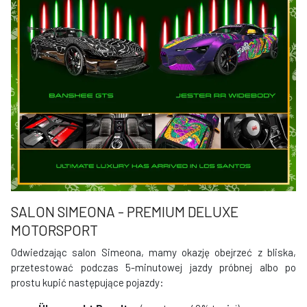
SALON SIMEONA - PREMIUM DELUXE
MOTORSPORT
Odwiedzając salon Simeona, mamy okazję obejrzeć z bliska,
przetestować podczas 5-minutowej jazdy próbnej albo po
prostu kupić następujące pojazdy: