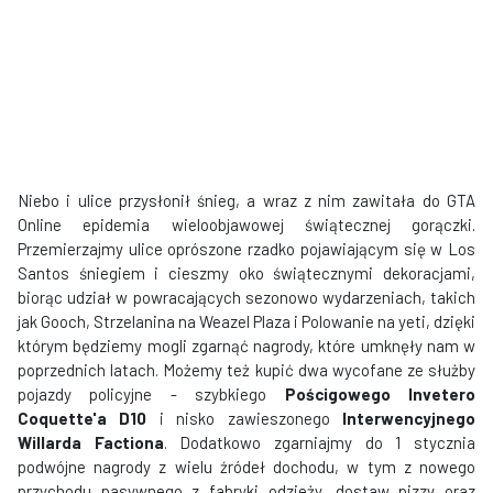
Niebo i ulice przysłonił śnieg, a wraz z nim zawitała do GTA
Online epidemia wieloobjawowej świątecznej gorączki.
Przemierzajmy ulice oprószone rzadko pojawiającym się w Los
Santos śniegiem i cieszmy oko świątecznymi dekoracjami,
biorąc udział w powracających sezonowo wydarzeniach, takich
jak Gooch, Strzelanina na Weazel Plaza i Polowanie na yeti, dzięki
którym będziemy mogli zgarnąć nagrody, które umknęły nam w
poprzednich latach. Możemy też kupić dwa wycofane ze służby
pojazdy policyjne - szybkiego
Pościgowego Invetero
Coquette'a D10
i nisko zawieszonego
Interwencyjnego
Willarda Factiona
. Dodatkowo zgarniajmy do 1 stycznia
podwójne nagrody z wielu źródeł dochodu, w tym z nowego
przychodu pasywnego z fabryki odzieży, dostaw pizzy oraz