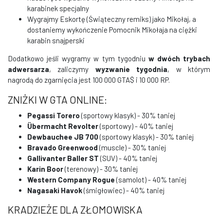
karabinek specjalny
Wygrajmy Eskortę (Świąteczny remiks) jako Mikołaj, a
dostaniemy wykończenie Pomocnik Mikołaja na ciężki
karabin snajperski
Dodatkowo jeśli wygramy w tym tygodniu
w dwóch trybach
adwersarza
, zaliczymy
wyzwanie tygodnia
, w którym
nagrodą do zgarnięcia jest 100 000 GTA$ i 10 000 RP.
ZNIŻKI W GTA ONLINE:
Pegassi Torero
(sportowy klasyk) - 30% taniej
Übermacht Revolter
(sportowy) - 40% taniej
Dewbauchee JB 700
(sportowy klasyk) - 30% taniej
Bravado Greenwood
(muscle) - 30% taniej
Gallivanter Baller ST
(SUV) - 40% taniej
Karin Boor
(terenowy) - 30% taniej
Western Company Rogue
(samolot) - 40% taniej
Nagasaki Havok
(śmigłowiec) - 40% taniej
KRADZIEŻE DLA ZŁOMOWISKA