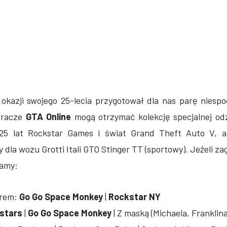
okazji swojego 25-lecia przygotował dla nas parę niespo
gracze
GTA Online
mogą otrzymać kolekcję specjalnej odz
 25 lat Rockstar Games i świat Grand Theft Auto V, a
 dla wozu Grotti Itali GTO Stinger TT (sportowy). Jeżeli z
mamy:
urem:
Go Go Space Monkey
|
Rockstar NY
stars
|
Go Go Space Monkey
| Z maską (Michaela, Franklina 