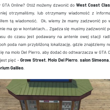
 GTA Online? Otóż możemy dzwonić do
West Coast Clas
niej otrzymaliśmy, lub otrzymamy wiadomość z informa
piłem tą wiadomość. Ok, wiemy że mamy zadzwonić po 
e nie ma go w kontaktach... Zgadza się musimy zadzwonić
asu do czasu jest podawany na antenie owej stacji rad
oh poda nam przybliżoną lokalizację, gdzie znajdziemy n
ię na molo Del Pierro, aby dodać do odtwarzacza w GTA O
 jest pięć -
Grove Street
,
Molo Del Pierro
,
salon Simeona
ium Galileo
.