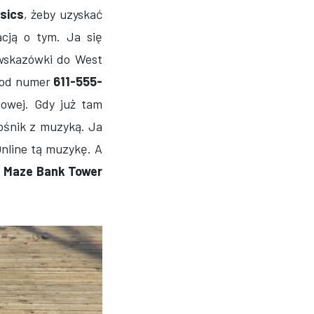
sics
, żeby uzyskać
cją o tym. Ja się
wskazówki do West
 pod numer
611-555-
iowej. Gdy już tam
ośnik z muzyką. Ja
nline tą muzykę. A
,
Maze Bank Tower