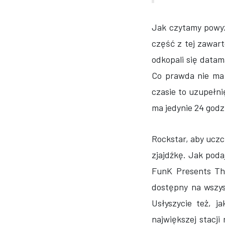
Jak czytamy powyż
część z tej zawar
odkopali się datam
Co prawda nie ma 
czasie to uzupełni
ma jedynie 24 godzi
Rockstar, aby uczc
zjajdźkę. Jak pod
FunK Presents The
dostępny na wszys
Usłyszycie też, j
największej stacj