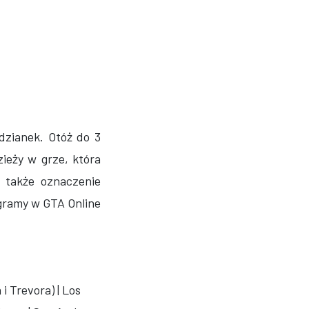
dzianek. Otóż do 3
ieży w grze, która
 także oznaczenie
agramy w GTA Online
i Trevora) | Los