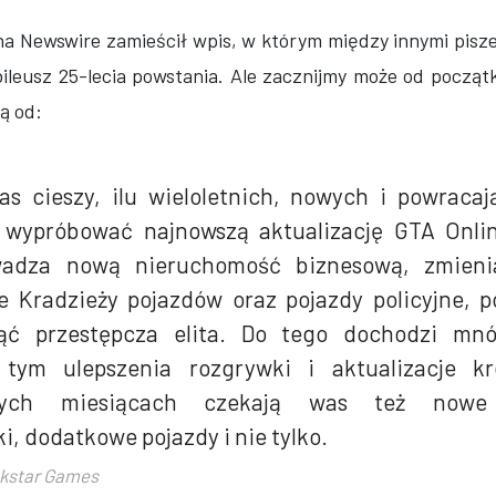
na Newswire zamieścił wpis, w którym między innymi pisze
bileusz 25-lecia powstania. Ale zacznijmy może od począt
ą od:
as cieszy, ilu wieloletnich, nowych i powraca
 wypróbować najnowszą aktualizację GTA Onli
adza nową nieruchomość biznesową, zmienia
je Kradzieży pojazdów oraz pojazdy policyjne, 
nąć przestępcza elita. Do tego dochodzi mn
 tym ulepszenia rozgrywki i aktualizacje k
cych miesiącach czekają was też nowe 
i, dodatkowe pojazdy i nie tylko.
kstar Games