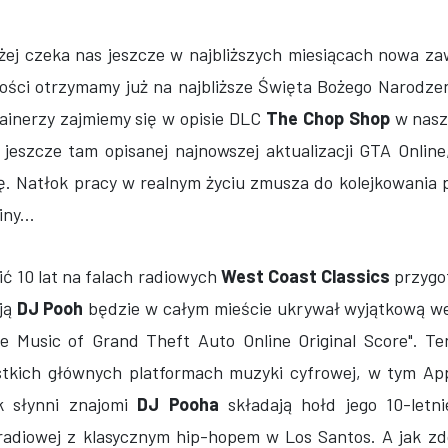
ej czeka nas jeszcze w najbliższych miesiącach nowa z
tości otrzymamy już na najbliższe Święta Bożego Narodzen
ainerzy zajmiemy się w opisie DLC
The Chop Shop
w nasz
jeszcze tam opisanej najnowszej aktualizacji GTA Online,
ę. Natłok pracy w realnym życiu zmusza do kolejkowania 
ny...
ić 10 lat na falach radiowych
West Coast Classics
przygo
ają
DJ Pooh
będzie w całym mieście ukrywał wyjątkową w
 Music of Grand Theft Auto Online Original Score". Te
tkich głównych platformach muzyki cyfrowej, w tym Appl
ak słynni znajomi
DJ Pooha
składają hołd jego 10-let
i radiowej z klasycznym hip-hopem w Los Santos.
A jak zd