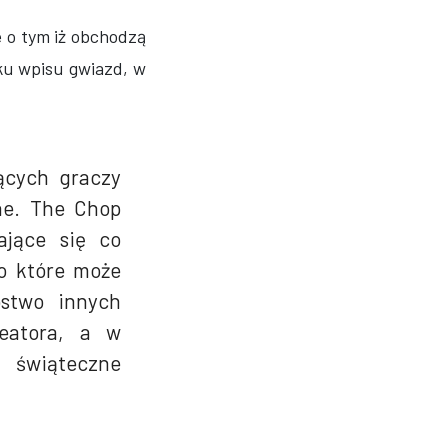
 o tym iż obchodzą
ku wpisu gwiazd, w
jących graczy
ne. The Chop
jące się co
po które może
óstwo innych
reatora, a w
świąteczne