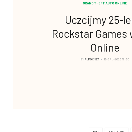
GRAND THEFT AUTO ONLINE
Uczcijmy 25-le
Rockstar Games 
Online
BY
PLFOXNET
19-GRU-2023 19:30
#PC
#XBOX ONE