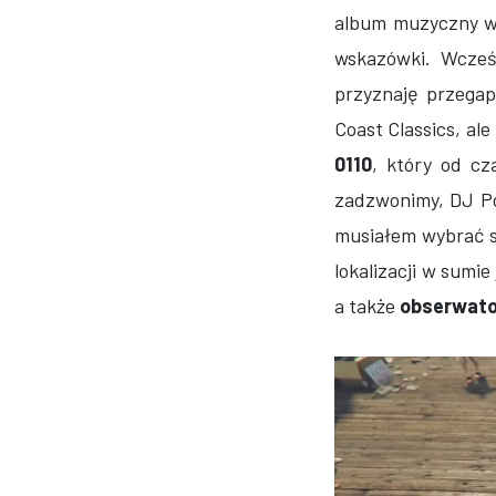
album muzyczny w
wskazówki. Wcześ
przyznaję przega
Coast Classics, al
0110
, który od cz
zadzwonimy, DJ Po
musiałem wybrać s
lokalizacji w sumie
a także
obserwator