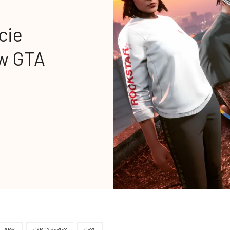
cie
w GTA
#PS4
#XBOX SERIES
#PS5