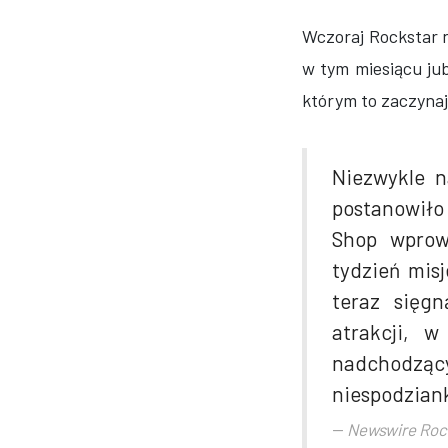
Wczoraj Rockstar 
w tym miesiącu ju
którym to zaczynaj
Niezwykle n
postanowiło
Shop wprow
tydzień mis
teraz sięg
atrakcji, w
nadchodzą
niespodziank
Newswire Roc