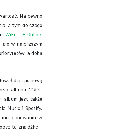
awartość. Na pewno
ia, a tym do czego
ej
Wiki GTA Online
.
 ale w najbliższym
priorytetów, a doba
tował dla nas nową
ersję albumu "DāM-
n album jest także
e Music i Spotify.
niemu panowaniu w
obyć tą znajdźkę -