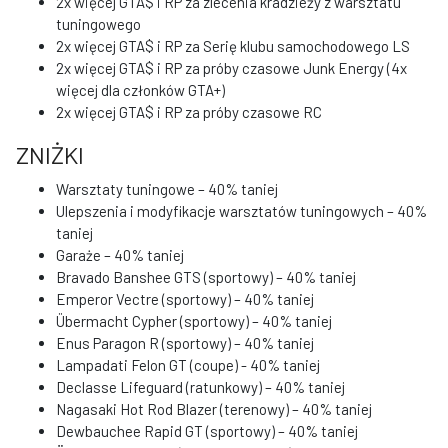
2x więcej GTA$ i RP za zlecenia kradzieży z warsztatu
tuningowego
2x więcej GTA$ i RP za Serię klubu samochodowego LS
2x więcej GTA$ i RP za próby czasowe Junk Energy (4x
więcej dla członków GTA+)
2x więcej GTA$ i RP za próby czasowe RC
ZNIŻKI
Warsztaty tuningowe – 40% taniej
Ulepszenia i modyfikacje warsztatów tuningowych – 40%
taniej
Garaże – 40% taniej
Bravado Banshee GTS (sportowy) – 40% taniej
Emperor Vectre (sportowy) – 40% taniej
Übermacht Cypher (sportowy) – 40% taniej
Enus Paragon R (sportowy) – 40% taniej
Lampadati Felon GT (coupe) - 40% taniej
Declasse Lifeguard (ratunkowy) – 40% taniej
Nagasaki Hot Rod Blazer (terenowy) – 40% taniej
Dewbauchee Rapid GT (sportowy) – 40% taniej