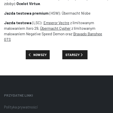
zdobyć
Ocelot Virtue
.
Jazda testowa premium
(HSW): Übermacht Niobe
Jazda testowa
(LSC):
Emperor Vectre
z limitowanym
malowaniem Xero 29,
Übermacht Cypher
z limitowanym
malowaniem Negative Speed Demon oraz
Bravado Banshee
GTS
POPRZEDNIA STRONA: ZARYS TYGODNIA W GTA ONLINE
NASTĘPNA STRONA: ZARYS TYG
NOWSZY
STARSZY
PRZYDATNE LINKI
Polityka prywatności