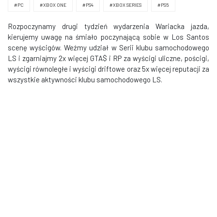
#PC
#XBOX ONE
#PS4
#XBOX SERIES
#PS5
Rozpoczynamy drugi tydzień wydarzenia Wariacka jazda,
kierujemy uwagę na śmiało poczynającą sobie w Los Santos
scenę wyścigów. Weźmy udział w Serii klubu samochodowego
LS i zgarniajmy 2x więcej GTA$ i RP za wyścigi uliczne, pościgi,
wyścigi równoległe i wyścigi driftowe oraz 5x więcej reputacji za
wszystkie aktywności klubu samochodowego LS.