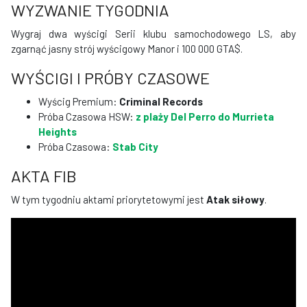
WYZWANIE TYGODNIA
Wygraj dwa wyścigi Serii klubu samochodowego LS, aby
zgarnąć jasny strój wyścigowy Manor i 100 000 GTA$.
WYŚCIGI I PRÓBY CZASOWE
Wyścig Premium:
Criminal Records
Próba Czasowa HSW:
z plaży Del Perro do Murrieta
Heights
Próba Czasowa:
Stab City
AKTA FIB
W tym tygodniu aktami priorytetowymi jest
Atak siłowy
.