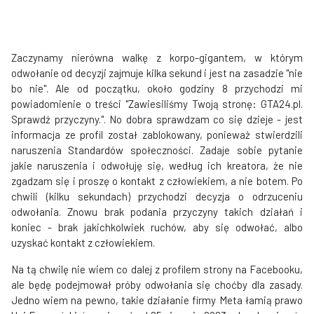
Zaczynamy nierówna walkę z korpo-gigantem, w którym
odwołanie od decyzji zajmuje kilka sekund i jest na zasadzie "nie
bo nie". Ale od początku, około godziny 8 przychodzi mi
powiadomienie o treści "Zawiesiliśmy Twoją stronę: GTA24.pl.
Sprawdź przyczyny.". No dobra sprawdzam co się dzieje - jest
informacja ze profil został zablokowany, ponieważ stwierdzili
naruszenia Standardów społeczności. Zadaje sobie pytanie
jakie naruszenia i odwołuję się, według ich kreatora, że nie
zgadzam się i proszę o kontakt z człowiekiem, a nie botem. Po
chwili (kilku sekundach) przychodzi decyzja o odrzuceniu
odwołania. Znowu brak podania przyczyny takich działań i
koniec - brak jakichkolwiek ruchów, aby się odwołać, albo
uzyskać kontakt z człowiekiem.
Na tą chwilę nie wiem co dalej z profilem strony na Facebooku,
ale będę podejmował próby odwołania się choćby dla zasady.
Jedno wiem na pewno, takie działanie firmy Meta łamią prawo