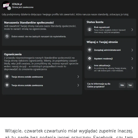
Witajcie, czwartek czwartunio miał wyglądać zupełnie inaczej,
aż tu nagle bez podania jasnej przyczyny Facebook, czy tam