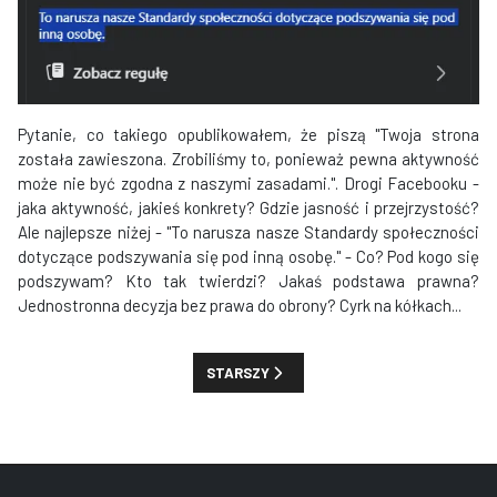
Pytanie, co takiego opublikowałem, że piszą "Twoja strona
została zawieszona. Zrobiliśmy to, ponieważ pewna aktywność
może nie być zgodna z naszymi zasadami.". Drogi Facebooku -
jaka aktywność, jakieś konkrety? Gdzie jasność i przejrzystość?
Ale najlepsze niżej - "To narusza nasze Standardy społeczności
dotyczące podszywania się pod inną osobę." - Co? Pod kogo się
podszywam? Kto tak twierdzi? Jakaś podstawa prawna?
Jednostronna decyzja bez prawa do obrony? Cyrk na kółkach...
NASTĘPNA STRONA: GTA24.PL W KOŃCU 
STARSZY