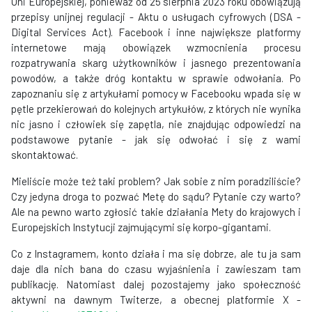
Uni Europejskiej, ponieważ od 25 sierpnia 2023 roku obowiązują
przepisy unijnej regulacji - Aktu o usługach cyfrowych (DSA -
Digital Services Act). Facebook i inne największe platformy
internetowe mają obowiązek wzmocnienia procesu
rozpatrywania skarg użytkowników i jasnego prezentowania
powodów, a także dróg kontaktu w sprawie odwołania. Po
zapoznaniu się z artykułami pomocy w Facebooku wpada się w
pętle przekierowań do kolejnych artykułów, z których nie wynika
nic jasno i człowiek się zapętla, nie znajdując odpowiedzi na
podstawowe pytanie - jak się odwołać i się z wami
skontaktować.
Mieliście może też taki problem? Jak sobie z nim poradziliście?
Czy jedyna droga to pozwać Metę do sądu? Pytanie czy warto?
Ale na pewno warto zgłosić takie działania Mety do krajowych i
Europejskich Instytucji zajmującymi się korpo-gigantami.
Co z Instagramem, konto działa i ma się dobrze, ale tu ja sam
daje dla nich bana do czasu wyjaśnienia i zawieszam tam
publikację. Natomiast dalej pozostajemy jako społeczność
aktywni na dawnym Twiterze, a obecnej platformie X -