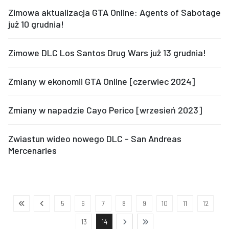
Zimowa aktualizacja GTA Online: Agents of Sabotage
już 10 grudnia!
Zimowe DLC Los Santos Drug Wars już 13 grudnia!
Zmiany w ekonomii GTA Online [czerwiec 2024]
Zmiany w napadzie Cayo Perico [wrzesień 2023]
Zwiastun wideo nowego DLC - San Andreas
Mercenaries
5
6
7
8
9
10
11
12
13
14