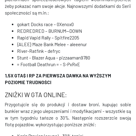
żeby pokazać nam swoje akcje. Najnowszymi dodatkami do Serii
społeczności są m.in.:
gokart Docks race – 0Xenox0
REDREDRED – BURNUM--DOWN
Rapid Vapid Rally – Spitfire2205
{ALEE} Maze Bank Melee – aleeenur
River-Ratfink – defryc
Stunt - Blazer Aqua – pizzaaman9780
= Football Deathrun = – S-PxRxE
1,5X GTA$ I RP ZA PIERWSZA DAWKA NA WYŻSZYM
POZIOMIE TRUDNOŚCI
ZNIŻKI W GTA ONLINE:
Przygotujcie się do produkcji i dostaw broni, kupując sobie
bunkier wraz z jego ulepszeniami i modyfikacjami - wszystkie są
w tym tygodniu tańsze o 30%. Następnie rozszerzcie swoją
flotę pojazdów, wykorzystując poniższe zniżki:
Karin Previon (coupe) - 30% taniej