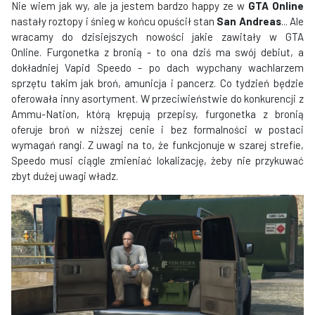
Nie wiem jak wy, ale ja jestem bardzo happy ze w
GTA Online
nastały roztopy i śnieg w końcu opuścił stan
San Andreas
... Ale
wracamy do dzisiejszych nowości jakie zawitały w GTA
Online. Furgonetka z bronią - to ona dziś ma swój debiut, a
dokładniej Vapid Speedo - po dach wypchany wachlarzem
sprzętu takim jak broń, amunicja i pancerz. Co tydzień będzie
oferowała inny asortyment. W przeciwieństwie do konkurencji z
Ammu-Nation, którą krępują przepisy, furgonetka z bronią
oferuje broń w niższej cenie i bez formalności w postaci
wymagań rangi. Z uwagi na to, że funkcjonuje w szarej strefie,
Speedo musi ciągle zmieniać lokalizację, żeby nie przykuwać
zbyt dużej uwagi władz.