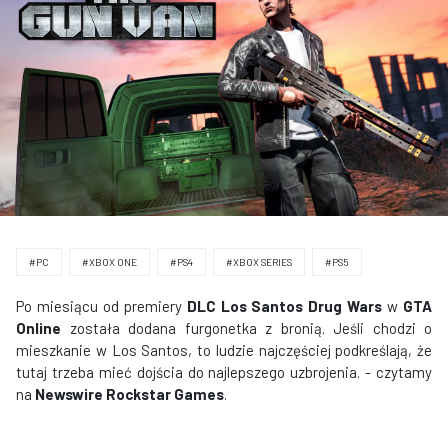
#PC
#XBOX ONE
#PS4
#XBOX SERIES
#PS5
Po miesiącu od premiery
DLC
Los Santos Drug Wars
w
GTA
Online
została dodana furgonetka z bronią. Jeśli chodzi o
mieszkanie w Los Santos, to ludzie najczęściej podkreślają, że
tutaj trzeba mieć dojścia do najlepszego uzbrojenia. - czytamy
na
Newswire Rockstar Games
.