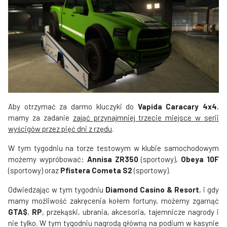
Aby otrzymać za darmo kluczyki do
Vapida Caracary 4x4
,
mamy za zadanie
zająć przynajmniej trzecie miejsce w serii
wyścigów przez pięć dni z rzędu
.
W tym tygodniu na torze testowym w klubie samochodowym
możemy wypróbować:
Annisa ZR350
(sportowy),
Obeya 10F
(sportowy) oraz
Pfistera Cometa S2
(sportowy).
Odwiedzając w tym tygodniu
Diamond Casino & Resort
, i gdy
mamy możliwość zakręcenia kołem fortuny, możemy zgarnąć
GTA$
,
RP
, przekąski, ubrania, akcesoria, tajemnicze nagrody i
nie tylko. W tym tygodniu nagrodą główną na podium w kasynie