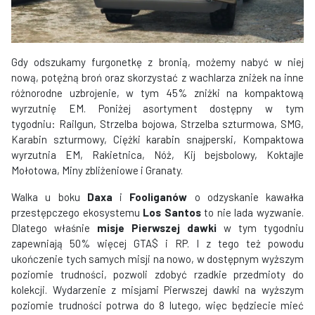
Gdy odszukamy furgonetkę z bronią, możemy nabyć w niej
nową, potężną broń oraz skorzystać z wachlarza zniżek na inne
różnorodne uzbrojenie, w tym 45% zniżki na kompaktową
wyrzutnię EM. Poniżej asortyment dostępny w tym
tygodniu: Railgun, Strzelba bojowa, Strzelba szturmowa, SMG,
Karabin szturmowy, Ciężki karabin snajperski, Kompaktowa
wyrzutnia EM, Rakietnica, Nóż, Kij bejsbolowy, Koktajle
Mołotowa, Miny zbliżeniowe i Granaty.
Walka u boku
Daxa
i
Fooliganów
o odzyskanie kawałka
przestępczego ekosystemu
Los Santos
to nie lada wyzwanie.
Dlatego właśnie
misje Pierwszej dawki
w tym tygodniu
zapewniają 50% więcej GTA$ i RP. I z tego też powodu
ukończenie tych samych misji na nowo, w dostępnym wyższym
poziomie trudności, pozwoli zdobyć rzadkie przedmioty do
kolekcji. Wydarzenie z misjami Pierwszej dawki na wyższym
poziomie trudności potrwa do 8 lutego, więc będziecie mieć