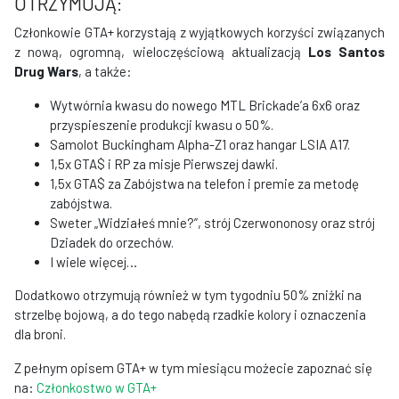
OTRZYMUJĄ:
Członkowie GTA+ korzystają z wyjątkowych korzyści związanych
z nową, ogromną, wieloczęściową aktualizacją
Los Santos
Drug Wars
, a także:
Wytwórnia kwasu do nowego MTL Brickade’a 6x6 oraz
przyspieszenie produkcji kwasu o 50%.
Samolot Buckingham Alpha-Z1 oraz hangar LSIA A17.
1,5x GTA$ i RP za misje Pierwszej dawki.
1,5x GTA$ za Zabójstwa na telefon i premie za metodę
zabójstwa.
Sweter „Widziałeś mnie?”, strój Czerwononosy oraz strój
Dziadek do orzechów.
I wiele więcej…
Dodatkowo otrzymują również w tym tygodniu 50% zniżki na
strzelbę bojową, a do tego nabędą rzadkie kolory i oznaczenia
dla broni.
Z pełnym opisem GTA+ w tym miesiącu możecie zapoznać się
na:
Członkostwo w GTA+