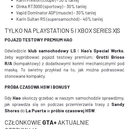
Dinka RT3000 (sportowy) - 30% taniej
Vapid Dominator ASP (muscle) - 30% taniej
Karin Sultan RS (supersamochód) - 40% taniej
TYLKO NA PLAYSTATION 5 I XBOX SERIES X|S
POJAZD TESTOWY PREMIUM HAO
Odwiedźcie
klub samochodowy LS
i
Hao’s Special Works
,
żeby wypróbować pojazd testowy premium:
Grotti Brioso
R/A
(kompaktowy) z dodatkowymi końmi mechanicznymi pod
maską. To świetny przykład na to, jak można podrasować
stonowane kompakty.
PRÓBA CZASOWA HSW I BONUSY
Gdy
Hao
skończy grzebać w naszym samochodzie sprawdźmy,
jak sprawdza się on podczas przemierzania trasy z
Sandy
Shores
do
La Puerta
w
próbie czasowej HSW
.
CZŁONKOWIE
GTA+
AKTUALNIE