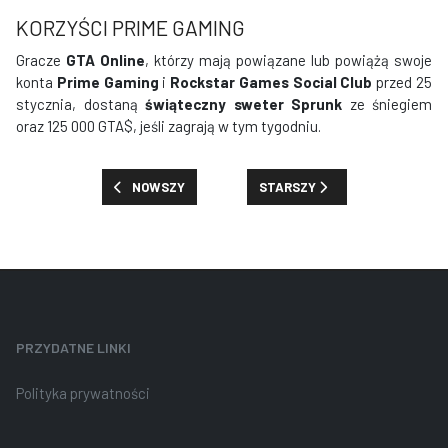
KORZYŚCI PRIME GAMING
Gracze
GTA Online
, którzy mają powiązane lub powiążą swoje
konta
Prime Gaming
i
Rockstar Games Social Club
przed 25
stycznia, dostaną
świąteczny sweter Sprunk
ze śniegiem
oraz 125 000 GTA$, jeśli zagrają w tym tygodniu.
POPRZEDNIA STRONA: PREMIE, ZNIŻKI I NOWOŚCI: TYDZI
NASTĘPNA STRONA: PREMIE, ZNI
NOWSZY
STARSZY
PRZYDATNE LINKI
Polityka prywatności