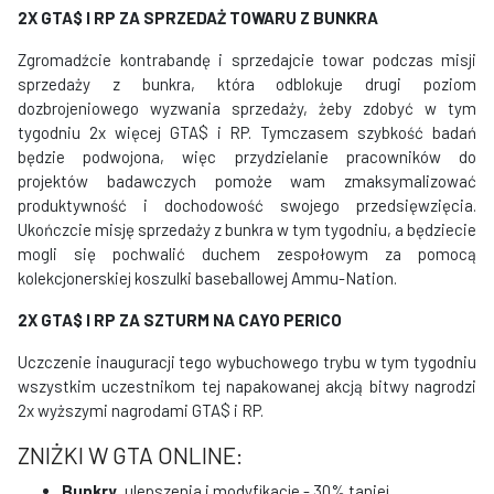
2X GTA$ I RP
ZA SPRZEDAŻ TOWARU Z BUNKRA
Zgromadźcie kontrabandę i sprzedajcie towar podczas misji
sprzedaży z bunkra, która odblokuje drugi poziom
dozbrojeniowego wyzwania sprzedaży, żeby zdobyć w tym
tygodniu 2x więcej GTA$ i RP. Tymczasem szybkość badań
będzie podwojona, więc przydzielanie pracowników do
projektów badawczych pomoże wam zmaksymalizować
produktywność i dochodowość swojego przedsięwzięcia.
Ukończcie misję sprzedaży z bunkra w tym tygodniu, a będziecie
mogli się pochwalić duchem zespołowym za pomocą
kolekcjonerskiej koszulki baseballowej Ammu-Nation.
2X GTA$ I RP
ZA SZTURM NA CAYO PERICO
Uczczenie
inauguracji tego wybuchowego trybu w tym tygodniu
wszystkim uczestnikom tej napakowanej akcją bitwy nagrodzi
2x wyższymi nagrodami GTA$ i RP.
ZNIŻKI W GTA ONLINE:
Bunkry
, ulepszenia i modyfikacje - 30% taniej