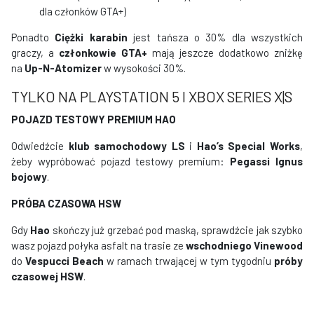
dla członków GTA+)
Ponadto
Ciężki karabin
jest tańsza o 30% dla wszystkich
graczy, a
członkowie GTA+
mają jeszcze dodatkowo zniżkę
na
Up-N-Atomizer
w wysokości 30%.
TYLKO NA PLAYSTATION 5 I XBOX SERIES X|S
POJAZD TESTOWY PREMIUM HAO
Odwiedźcie
klub samochodowy LS
i
Hao’s Special Works
,
żeby wypróbować pojazd testowy premium:
Pegassi Ignus
bojowy
.
PRÓBA CZASOWA HSW
Gdy
Hao
skończy już grzebać pod maską, sprawdźcie jak szybko
wasz pojazd połyka asfalt na trasie ze
wschodniego Vinewood
do
Vespucci Beach
w ramach trwającej w tym tygodniu
próby
czasowej HSW
.