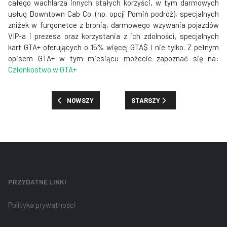
całego wachlarza innych stałych korzyści, w tym darmowych
usług Downtown Cab Co. (np. opcji Pomiń podróż), specjalnych
zniżek w furgonetce z bronią, darmowego wzywania pojazdów
VIP-a i prezesa oraz korzystania z ich zdolności, specjalnych
kart GTA+ oferujących o 15% więcej GTA$ i nie tylko. Z pełnym
opisem GTA+ w tym miesiącu możecie zapoznać się na:
Członkostwo w GTA+
POPRZEDNIA STRONA: PREMIE, ZNIŻKI I NOWOŚCI: TYD
NASTĘPNA STRONA: PREMIE, ZN
NOWSZY
STARSZY
PRZYDATNE LINKI
Polityka prywatności