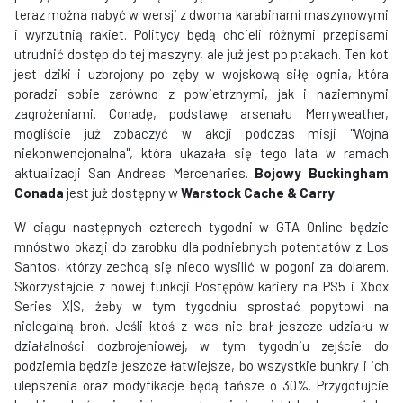
teraz można nabyć w wersji z dwoma karabinami maszynowymi
i wyrzutnią rakiet. Politycy będą chcieli różnymi przepisami
utrudnić dostęp do tej maszyny, ale już jest po ptakach. Ten kot
jest dziki i uzbrojony po zęby w wojskową siłę ognia, która
poradzi sobie zarówno z powietrznymi, jak i naziemnymi
zagrożeniami. Conadę, podstawę arsenału Merryweather,
mogliście już zobaczyć w akcji podczas misji "Wojna
niekonwencjonalna", która ukazała się tego lata w ramach
aktualizacji San Andreas Mercenaries.
Bojowy Buckingham
Conada
jest już dostępny w
Warstock Cache & Carry
.
W ciągu następnych czterech tygodni w GTA Online będzie
mnóstwo okazji do zarobku dla podniebnych potentatów z Los
Santos, którzy zechcą się nieco wysilić w pogoni za dolarem.
Skorzystajcie z nowej funkcji Postępów kariery na PS5 i Xbox
Series X|S, żeby w tym tygodniu sprostać popytowi na
nielegalną broń. Jeśli ktoś z was nie brał jeszcze udziału w
działalności dozbrojeniowej, w tym tygodniu zejście do
podziemia będzie jeszcze łatwiejsze, bo wszystkie bunkry i ich
ulepszenia oraz modyfikacje będą tańsze o 30%. Przygotujcie