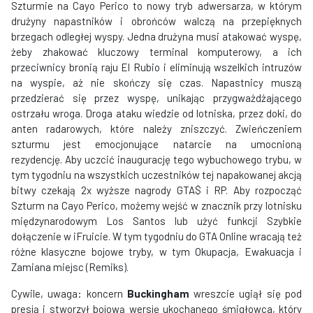
Szturmie na Cayo Perico to nowy tryb adwersarza, w którym
drużyny napastników i obrońców walczą na przepięknych
brzegach odległej wyspy. Jedna drużyna musi atakować wyspę,
żeby zhakować kluczowy terminal komputerowy, a ich
przeciwnicy bronią raju El Rubio i eliminują wszelkich intruzów
na wyspie, aż nie skończy się czas. Napastnicy muszą
przedzierać się przez wyspę, unikając przygważdżającego
ostrzału wroga. Droga ataku wiedzie od lotniska, przez doki, do
anten radarowych, które należy zniszczyć. Zwieńczeniem
szturmu jest emocjonujące natarcie na umocnioną
rezydencję. Aby uczcić inaugurację tego wybuchowego trybu, w
tym tygodniu na wszystkich uczestników tej napakowanej akcją
bitwy czekają 2x wyższe nagrody GTA$ i RP. Aby rozpocząć
Szturm na Cayo Perico, możemy wejść w znacznik przy lotnisku
międzynarodowym Los Santos lub użyć funkcji Szybkie
dołączenie w iFruicie. W tym tygodniu do GTA Online wracają też
różne klasyczne bojowe tryby, w tym Okupacja, Ewakuacja i
Zamiana miejsc (Remiks).
Cywile, uwaga: koncern
Buckingham
wreszcie ugiął się pod
presją i stworzył bojową wersję ukochanego śmigłowca, który