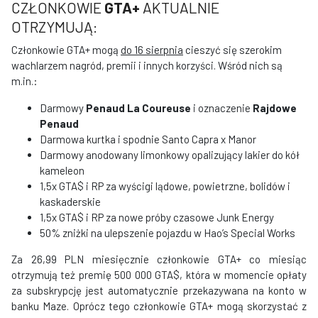
CZŁONKOWIE
GTA+
AKTUALNIE
OTRZYMUJĄ:
Członkowie GTA+ mogą
do 16 sierpnia
cieszyć się szerokim
wachlarzem nagród, premii i innych korzyści. Wśród nich są
m.in.:
Darmowy
Penaud La Coureuse
i oznaczenie
Rajdowe
Penaud
Darmowa kurtka i spodnie Santo Capra x Manor
Darmowy anodowany limonkowy opalizujący lakier do kół
kameleon
1,5x GTA$ i RP za wyścigi lądowe, powietrzne, bolidów i
kaskaderskie
1,5x GTA$ i RP za nowe próby czasowe Junk Energy
50% zniżki na ulepszenie pojazdu w Hao’s Special Works
Za 26,99 PLN miesięcznie członkowie GTA+ co miesiąc
otrzymują też premię 500 000 GTA$, która w momencie opłaty
za subskrypcję jest automatycznie przekazywana na konto w
banku Maze. Oprócz tego członkowie GTA+ mogą skorzystać z