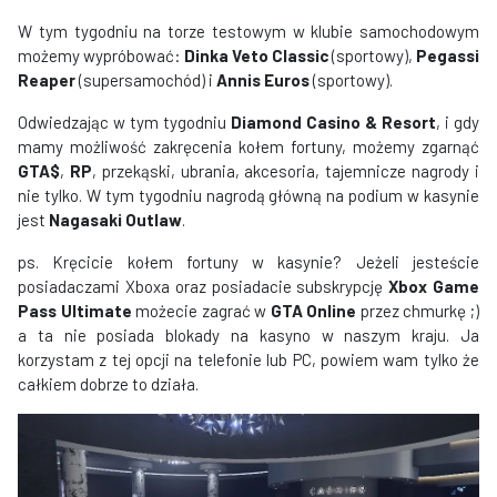
W tym tygodniu na torze testowym w klubie samochodowym
możemy wypróbować:
Dinka Veto Classic
(sportowy),
Pegassi
Reaper
(supersamochód) i
Annis Euros
(sportowy).
Odwiedzając w tym tygodniu
Diamond Casino & Resort
, i gdy
mamy możliwość zakręcenia kołem fortuny, możemy zgarnąć
GTA$
,
RP
, przekąski, ubrania, akcesoria, tajemnicze nagrody i
nie tylko. W tym tygodniu nagrodą główną na podium w kasynie
jest
Nagasaki Outlaw
.
ps. Kręcicie kołem fortuny w kasynie? Jeżeli jesteście
posiadaczami Xboxa oraz posiadacie subskrypcję
Xbox Game
Pass Ultimate
możecie zagrać w
GTA Online
przez chmurkę ;)
a ta nie posiada blokady na kasyno w naszym kraju. Ja
korzystam z tej opcji na telefonie lub PC, powiem wam tylko że
całkiem dobrze to działa.