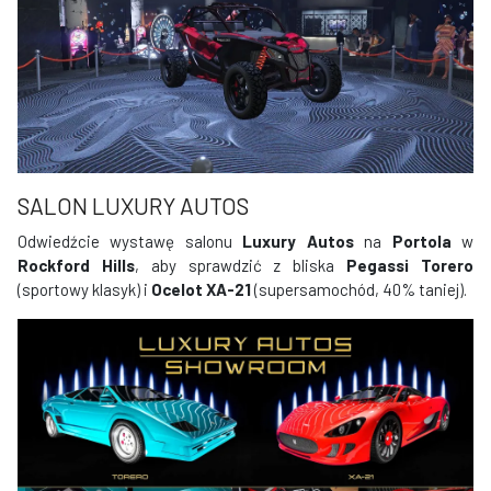
SALON LUXURY AUTOS
Odwiedźcie wystawę salonu
Luxury Autos
na
Portola
w
Rockford Hills
, aby sprawdzić z bliska
Pegassi Torero
(sportowy klasyk) i
Ocelot XA-21
(supersamochód, 40% taniej).