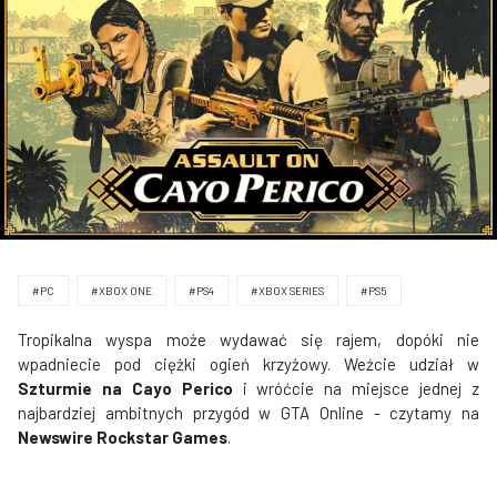
#PC
#XBOX ONE
#PS4
#XBOX SERIES
#PS5
Tropikalna wyspa może wydawać się rajem, dopóki nie
wpadniecie pod ciężki ogień krzyżowy. Weźcie udział w
Szturmie na Cayo Perico
i wróćcie na miejsce jednej z
najbardziej ambitnych przygód w GTA Online - czytamy na
Newswire Rockstar Games
.