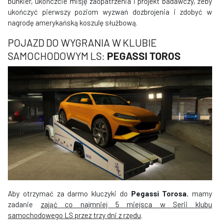
bunkier, ukończcie misję zaopatrzenia i projekt badawczy, żeby
ukończyć pierwszy poziom wyzwań dozbrojenia i zdobyć w
nagrodę amerykańską koszulę służbową.
POJAZD DO WYGRANIA W KLUBIE
SAMOCHODOWYM LS:
PEGASSI TOROS
Aby otrzymać za darmo kluczyki do
Pegassi Torosa
, mamy
zadanie
zająć co najmniej 5 miejsca w Serii klubu
samochodowego LS przez trzy dni z rzędu
.