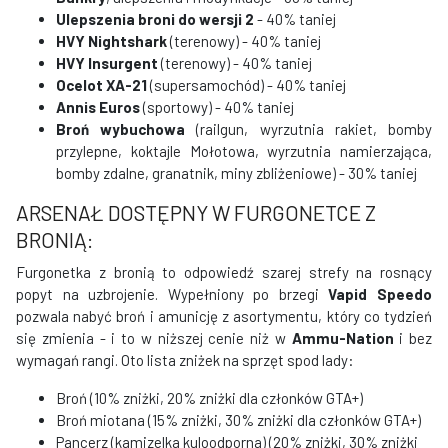
Ulepszenia broni do wersji 2
- 40% taniej
HVY Nightshark
(terenowy) - 40% taniej
HVY Insurgent
(terenowy) - 40% taniej
Ocelot XA-21
(supersamochód) - 40% taniej
Annis Euros
(sportowy) - 40% taniej
Broń wybuchowa
(railgun, wyrzutnia rakiet, bomby
przylepne, koktajle Mołotowa, wyrzutnia namierzająca,
bomby zdalne, granatnik, miny zbliżeniowe) - 30% taniej
ARSENAŁ DOSTĘPNY W FURGONETCE Z
BRONIĄ:
Furgonetka z bronią to odpowiedź szarej strefy na rosnący
popyt na uzbrojenie. Wypełniony po brzegi
Vapid Speedo
pozwala nabyć broń i amunicję z asortymentu, który co tydzień
się zmienia - i to w niższej cenie niż w
Ammu-Nation
i bez
wymagań rangi. Oto lista zniżek na sprzęt spod lady:
Broń (10% zniżki, 20% zniżki dla członków GTA+)
Broń miotana (15% zniżki, 30% zniżki dla członków GTA+)
Pancerz (kamizelka kuloodporna) (20% zniżki, 30% zniżki