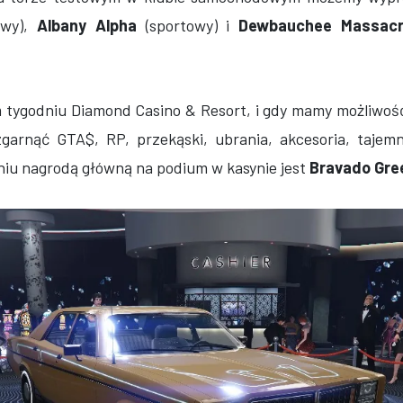
owy),
Albany Alpha
(sportowy) i
Dewbauchee Massac
 tygodniu Diamond Casino & Resort, i gdy mamy możliwoś
garnąć GTA$, RP, przekąski, ubrania, akcesoria, tajemn
niu nagrodą główną na podium w kasynie jest
Bravado Gr