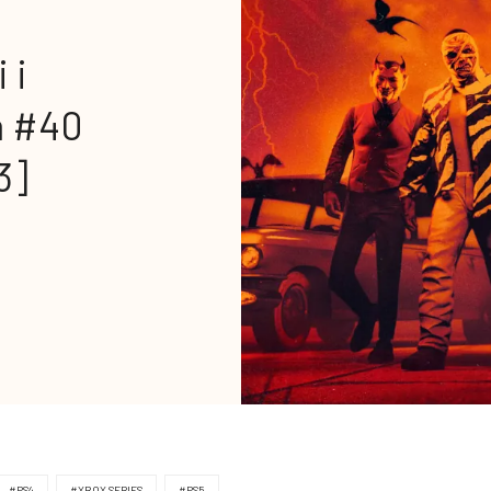
 i
ń #40
3]
#PS4
#XBOX SERIES
#PS5