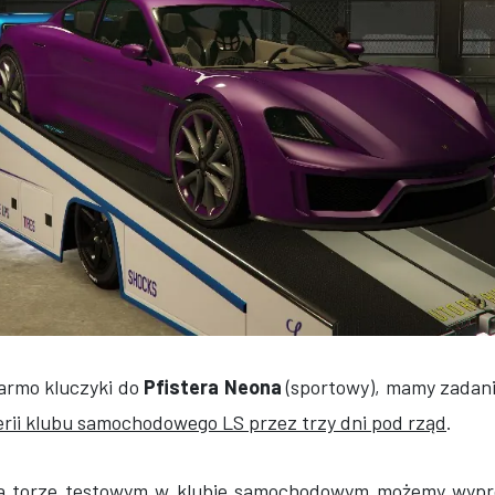
armo kluczyki do
Pfistera Neona
(sportowy), mamy zadan
erii klubu samochodowego LS przez trzy dni pod rząd
.
a torze testowym w klubie samochodowym możemy wyp