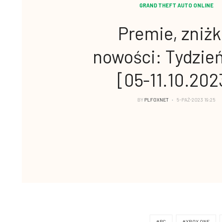
GRAND THEFT AUTO ONLINE
Premie, zniżki
nowości: Tydzie
[05-11.10.202
BY
PLFOXNET
5-PAŹ-2023 19:25
#PC
#XBOX ONE