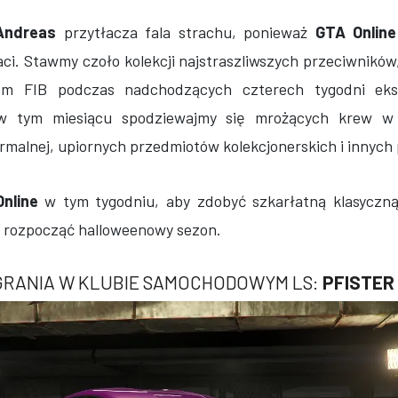
Andreas
przytłacza fala strachu, ponieważ
GTA Online
aci. Stawmy czoło kolekcji najstraszliwszych przeciwnikó
om FIB podczas nadchodzących czterech tygodni eks
 w tym miesiącu spodziewajmy się mrożących krew w 
malnej, upiornych przedmiotów kolekcjonerskich i innych
nline
w tym tygodniu, aby zdobyć szkarłatną klasyczną
e rozpocząć halloweenowy sezon.
GRANIA W KLUBIE SAMOCHODOWYM LS:
PFISTER