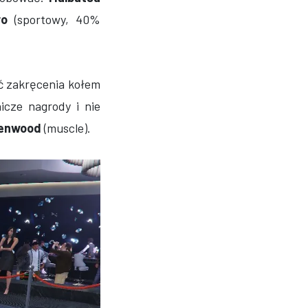
ro
(sportowy, 40%
ć zakręcenia kołem
icze nagrody i nie
eenwood
(muscle).