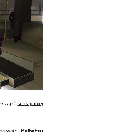
ie zająć
co najmniej
róbować:
Maibatsu