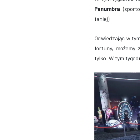
Penumbra
(sport
taniej).
Odwiedzając w tym
fortuny, możemy z
tylko. W tym tygod