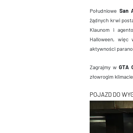
Południowe
San 
żądnych krwi post
Klaunom i agent
Halloween, więc
aktywności paranor
Zagrajmy w
GTA O
złowrogim klimaci
POJAZD DO WY