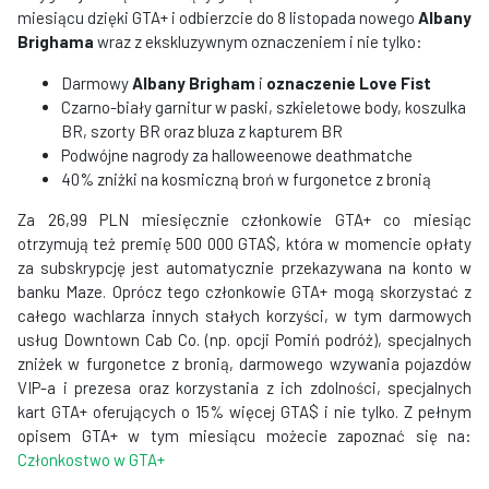
miesiącu dzięki GTA+ i odbierzcie do 8 listopada nowego
Albany
Brighama
wraz z ekskluzywnym oznaczeniem i nie tylko:
Darmowy
Albany Brigham
i
oznaczenie Love Fist
Czarno-biały garnitur w paski, szkieletowe body, koszulka
BR, szorty BR oraz bluza z kapturem BR
Podwójne nagrody za halloweenowe deathmatche
40% zniżki na kosmiczną broń w furgonetce z bronią
Za 26,99 PLN miesięcznie członkowie GTA+ co miesiąc
otrzymują też premię 500 000 GTA$, która w momencie opłaty
za subskrypcję jest automatycznie przekazywana na konto w
banku Maze. Oprócz tego członkowie GTA+ mogą skorzystać z
całego wachlarza innych stałych korzyści, w tym darmowych
usług Downtown Cab Co. (np. opcji Pomiń podróż), specjalnych
zniżek w furgonetce z bronią, darmowego wzywania pojazdów
VIP-a i prezesa oraz korzystania z ich zdolności, specjalnych
kart GTA+ oferujących o 15% więcej GTA$ i nie tylko. Z pełnym
opisem GTA+ w tym miesiącu możecie zapoznać się na:
Członkostwo w GTA+