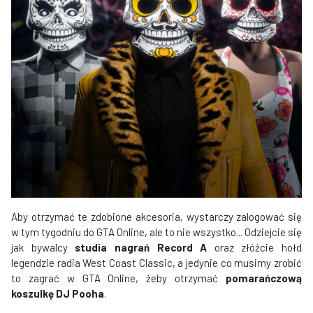
Aby otrzymać te zdobione akcesoria, wystarczy zalogować się
w tym tygodniu do GTA Online, ale to nie wszystko... Odziejcie się
jak bywalcy
studia nagrań Record A
oraz złóżcie hołd
legendzie radia West Coast Classic, a jedynie co musimy zrobić
to zagrać w GTA Online, żeby otrzymać
pomarańczową
koszulkę DJ Pooha
.