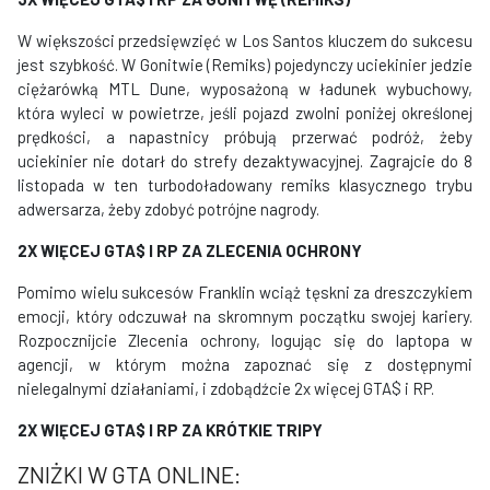
W większości przedsięwzięć w Los Santos kluczem do sukcesu
jest szybkość. W Gonitwie (Remiks) pojedynczy uciekinier jedzie
ciężarówką MTL Dune, wyposażoną w ładunek wybuchowy,
która wyleci w powietrze, jeśli pojazd zwolni poniżej określonej
prędkości, a napastnicy próbują przerwać podróż, żeby
uciekinier nie dotarł do strefy dezaktywacyjnej. Zagrajcie do 8
listopada w ten turbodoładowany remiks klasycznego trybu
adwersarza, żeby zdobyć potrójne nagrody.
2X WIĘCEJ GTA$ I RP
ZA ZLECENIA OCHRONY
Pomimo wielu sukcesów Franklin wciąż tęskni za dreszczykiem
emocji, który odczuwał na skromnym początku swojej kariery.
Rozpocznijcie Zlecenia ochrony, logując się do laptopa w
agencji, w którym można zapoznać się z dostępnymi
nielegalnymi działaniami, i zdobądźcie 2x więcej GTA$ i RP.
2X WIĘCEJ GTA$ I RP ZA KRÓTKIE TRIPY
ZNIŻKI W GTA ONLINE: