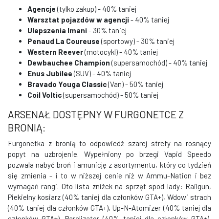
Agencje
(tylko zakup) - 40% taniej
Warsztat pojazdów w agencji
- 40% taniej
Ulepszenia Imani
- 30% taniej
Penaud La Coureuse
(sportowy) - 30% taniej
Western Reever
(motocykl) - 40% taniej
Dewbauchee Champion
(supersamochód) - 40% taniej
Enus Jubilee
(SUV) - 40% taniej
Bravado Youga Classic
(Van) - 50% taniej
Coil Voltic
(supersamochód) - 50% taniej
ARSENAŁ DOSTĘPNY W FURGONETCE Z
BRONIĄ:
Furgonetka z bronią to odpowiedź szarej strefy na rosnący
popyt na uzbrojenie. Wypełniony po brzegi Vapid Speedo
pozwala nabyć broń i amunicję z asortymentu, który co tydzień
się zmienia - i to w niższej cenie niż w Ammu-Nation i bez
wymagań rangi. Oto lista zniżek na sprzęt spod lady: Railgun,
Piekielny kosiarz (40% taniej dla członków GTA+), Wdowi strach
(40% taniej dla członków GTA+), Up-N-Atomizer (40% taniej dla
członków GTA+), Paralizator (40% taniej dla członków GTA+),