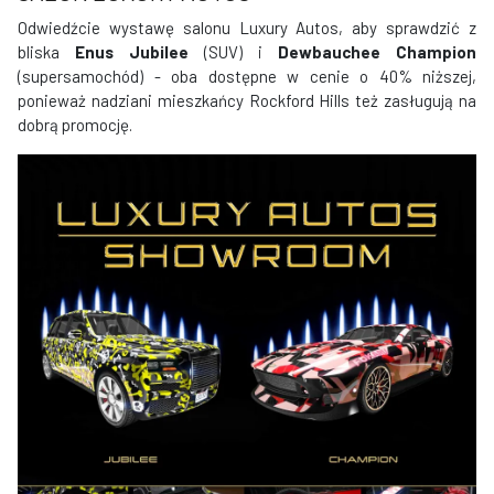
Odwiedźcie wystawę salonu Luxury Autos, aby sprawdzić z
bliska
Enus Jubilee
(SUV) i
Dewbauchee Champion
(supersamochód) - oba dostępne w cenie o 40% niższej,
ponieważ nadziani mieszkańcy Rockford Hills też zasługują na
dobrą promocję.