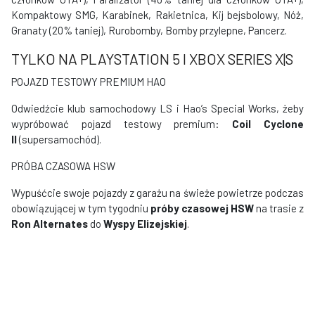
Kompaktowy SMG, Karabinek, Rakietnica, Kij bejsbolowy, Nóż,
Granaty (20% taniej), Rurobomby, Bomby przylepne, Pancerz.
TYLKO NA PLAYSTATION 5 I XBOX SERIES X|S
POJAZD TESTOWY PREMIUM HAO
Odwiedźcie klub samochodowy LS i Hao’s Special Works, żeby
wypróbować pojazd testowy premium:
Coil Cyclone
II
(supersamochód).
PRÓBA CZASOWA HSW
Wypuśćcie swoje pojazdy z garażu na świeże powietrze podczas
obowiązującej w tym tygodniu
próby czasowej HSW
na trasie z
Ron Alternates
do
Wyspy Elizejskiej
.