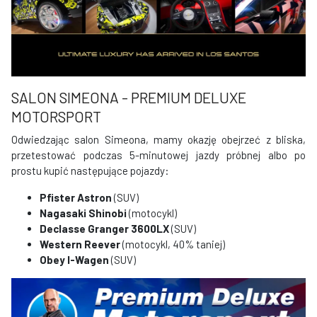
SALON SIMEONA - PREMIUM DELUXE
MOTORSPORT
Odwiedzając salon Simeona, mamy okazję obejrzeć z bliska,
przetestować podczas 5-minutowej jazdy próbnej albo po
prostu kupić następujące pojazdy:
Pfister Astron
(SUV)
Nagasaki Shinobi
(motocykl)
Declasse Granger 3600LX
(SUV)
Western Reever
(motocykl, 40% taniej)
Obey I-Wagen
(SUV)