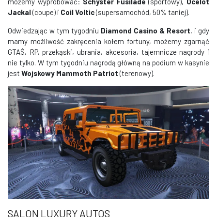
możemy wypróbować:
Schyster Fusilade
(sportowy),
Ocelot
Jackal
(coupe) i
Coil Voltic
(supersamochód, 50% taniej).
Odwiedzając w tym tygodniu
Diamond Casino & Resort
, i gdy
mamy możliwość zakręcenia kołem fortuny, możemy zgarnąć
GTA$, RP, przekąski, ubrania, akcesoria, tajemnicze nagrody i
nie tylko. W tym tygodniu nagrodą główną na podium w kasynie
jest
Wojskowy Mammoth Patriot
(terenowy).
SALON LUXURY AUTOS