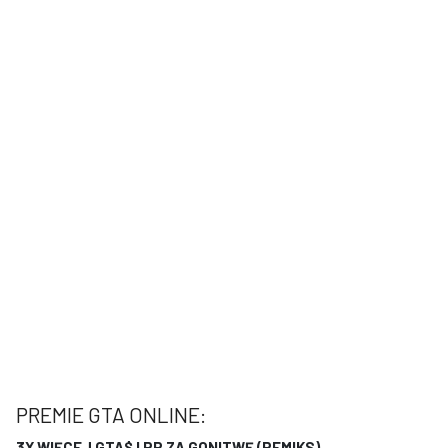
PREMIE GTA ONLINE:
3X WIĘCEJ GTA$ I RP
ZA GONITWĘ (REMIKS)