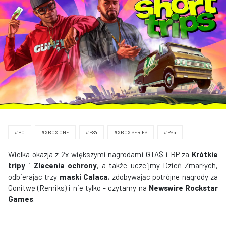
#PC
#XBOX ONE
#PS4
#XBOX SERIES
#PS5
Wielka okazja z 2x większymi nagrodami GTA$ i RP za
Krótkie
tripy
i
Zlecenia ochrony
, a także uczcijmy Dzień Zmarłych,
odbierając trzy
maski Calaca
, zdobywając potrójne nagrody za
Gonitwę (Remiks) i nie tylko - czytamy na
Newswire Rockstar
Games
.