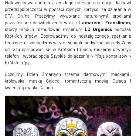
Halloweenowa energia z zeszłego miesiąca ustępuje duchowi
przedsiębiorczości w postaci różnych korzyści za działania w
GTA Online. Przeżyjmy wywołane naturalnymi środkami
pozacielesne doświadczenia wraz z
Lamarem
i
Franklinem
,
którzy próbują rozbudować imperium
LD Organics
podczas
Krótkich tripów. Doprowadźmy do nostalgicznego spotkania
tego duetu i zdobądźmy w tym tygodniu podwójne nagrody. Żeby
od razu spróbować sił w Krótkich tripach, możemy otworzyć
telefon i wybrać opcję Szybkie dołączenie > Misje kontaktów >
Krótkie tripy.
Uczcijmy Dzień Zmarłych trzema darmowymi maskami:
królewską maską Calaca, romantyczną maską Calaca i
kwiecistą maską Calaca.