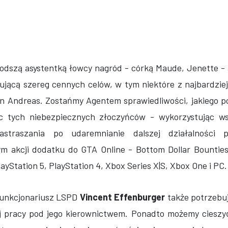
łodszą asystentką łowcy nagród - córką Maude, Jenette - 
nującą szereg cennych celów, w tym niektóre z najbardzi
 Andreas. Zostańmy Agentem sprawiedliwości, jakiego p
ąc tych niebezpiecznych złoczyńców - wykorzystując ws
astraszania po udaremnianie dalszej działalności 
m akcji dodatku do GTA Online - Bottom Dollar Bounties,
ayStation 5, PlayStation 4, Xbox Series X|S, Xbox One i PC.
 funkcjonariusz LSPD
Vincent Effenburger
także potrzebu
nej pracy pod jego kierownictwem. Ponadto możemy cieszy