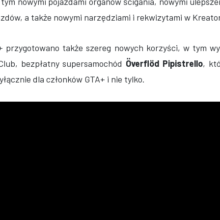
w tym nowymi pojazdami organów ścigania, nowymi ulepszen
zdów, a także nowymi narzędziami i rekwizytami w Kreato
 przygotowano także szereg nowych korzyści, w tym wy
 Club, bezpłatny supersamochód
Överflöd Pipistrello
, kt
łącznie dla członków GTA+ i nie tylko.