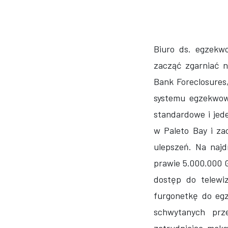
Biuro ds. egzekw
zacząć zgarniać 
Bank Foreclosures
systemu egzekwowa
standardowe i jed
w Paleto Bay i za
ulepszeń. Na naj
prawie 5.000.000 
dostęp do telewi
furgonetkę do eg
schwytanych prze