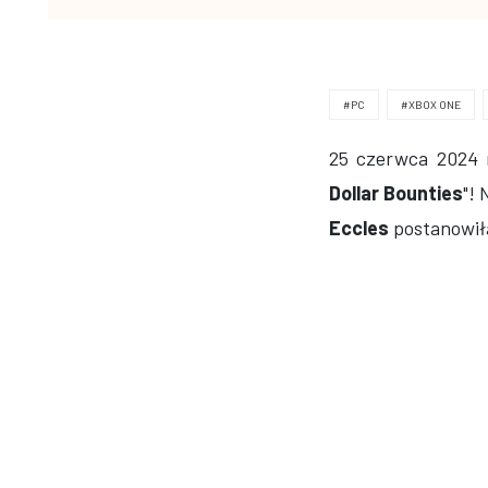
#PC
#XBOX ONE
25 czerwca 2024 ro
Dollar Bounties
"!
Eccles
postanowiła