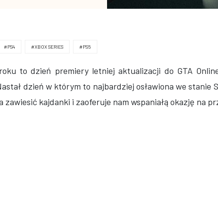
#PS4
#XBOX SERIES
#PS5
ku to dzień premiery letniej aktualizacji do GTA Online
 Nastał dzień w którym to najbardziej osławiona we stanie
 zawiesić kajdanki i zaoferuje nam wspaniałą okazję na prz