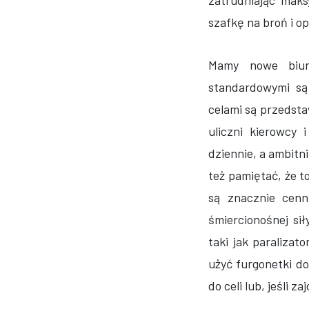
zatrudniając mak
szafkę na broń i o
Mamy nowe biuro
standardowymi są 
celami są przedsta
uliczni kierowcy
dziennie, a ambitn
też pamiętać, że t
są znacznie cenn
śmiercionośnej si
taki jak paraliza
użyć furgonetki d
do celi lub, jeśli 