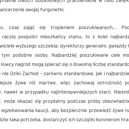
symalnie dwóch dodatkowych pracowników w celu zwięks
pancerzenie swojej furgonetki.
, czas zająć się tropieniem poszukiwanych... Po
raczej pospolici mieszkańcy stanu, to z kolei najbard
wiciele wyższego szczebla: dyrektorzy generalni, gwiazdy 
 i tym podobne osoby. Najbardziej poszukiwane cele m
i łowcy nagród mogą spierać się o dowolną liczbę standar
o nie Dziki Zachód - zarówno standardowe, jak i najbardzi
iejsze żywe niż martwe, więc zachowaj ostrożność p
ły, nawet w przypadku najintensywniejszych starć. Nieśmi
tor, może okazać się przydatny podczas próby obezwładni
o egzekwowania kaucji, aby bezpiecznie przewieźć żywe 
zajdzie taka potrzeba, dostarczyć ich szczątki koronerom hr