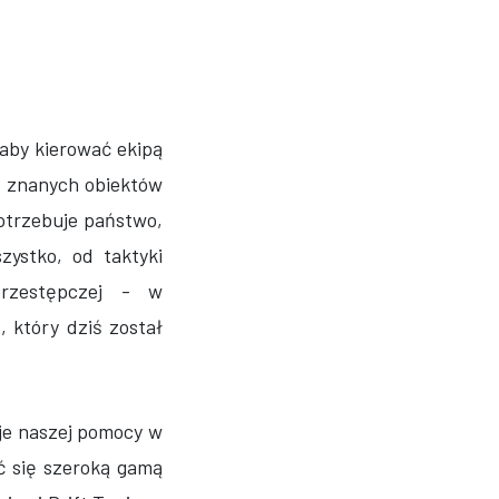
aby kierować ekipą
ej znanych obiektów
otrzebuje państwo,
zystko, od taktyki
przestępczej - w
 który dziś został
je naszej pomocy w
ć się szeroką gamą