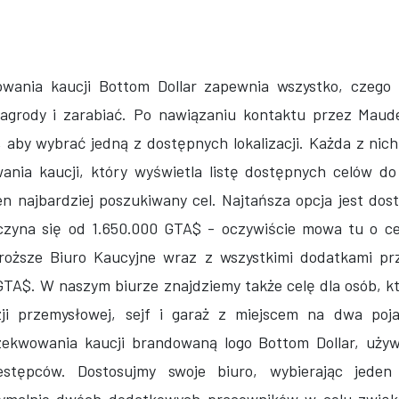
owania kaucji Bottom Dollar zapewnia wszystko, czego 
nagrody i zarabiać. Po nawiązaniu kontaktu przez Mau
, aby wybrać jedną z dostępnych lokalizacji. Każda z nic
nia kaucji, który wyświetla listę dostępnych celów do
en najbardziej poszukiwany cel. Najtańsza opcja jest do
czyna się od 1.650.000 GTA$ - oczywiście mowa tu o c
droższe Biuro Kaucyjne wraz z wszystkimi dodatkami pr
GTA$. W naszym biurze znajdziemy także celę dla osób, kt
zji przemysłowej, sejf i garaż z miejscem na dwa poja
zekwowania kaucji brandowaną logo Bottom Dollar, używ
stępców. Dostosujmy swoje biuro, wybierając jeden