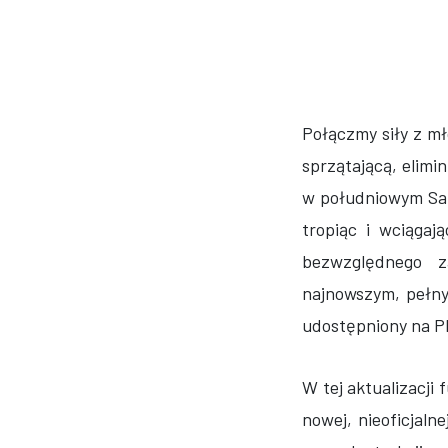
Połączmy siły z m
sprzątającą, elimi
w południowym San
tropiąc i wciągaj
bezwzględnego z
najnowszym, pełny
udostępniony na Pl
W tej aktualizacji
nowej, nieoficjal