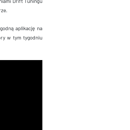
iami Drift Tuningu
rze.
godną aplikację na
óry w tym tygodniu