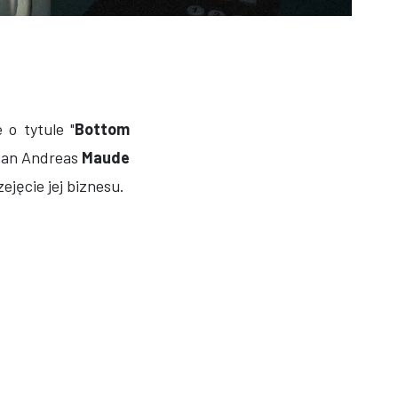
 o tytule "
Bottom
 San Andreas
Maude
ejęcie jej biznesu.