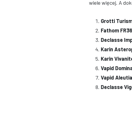
wiele więcej. A dok
Grotti Turis
Fathom FR3
Declasse Imp
Karin Astero
Karin Vivanit
Vapid Domin
Vapid Aleuti
Declasse Vig