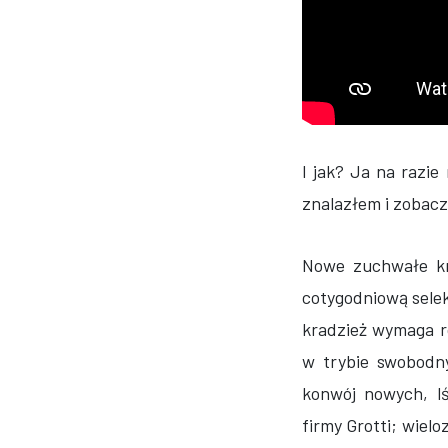
I jak? Ja na razi
znalazłem i zobacz
Nowe zuchwałe kr
cotygodniową sele
kradzież wymaga r
w trybie swobodn
konwój nowych, l
firmy Grotti; wiel