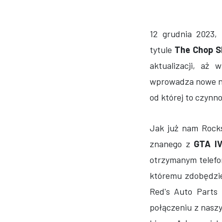
12 grudnia 2023,
tytule
The Chop S
aktualizacji, aż
wprowadza nowe na
od której to czynn
Jak już nam Rocks
znanego z
GTA IV
otrzymanym telef
któremu zdobędzie
Red's Auto Parts 
połączeniu z nasz