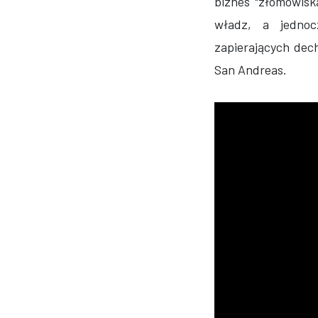
biznes "złomowisk
władz, a jednoc
zapierających dec
San Andreas.