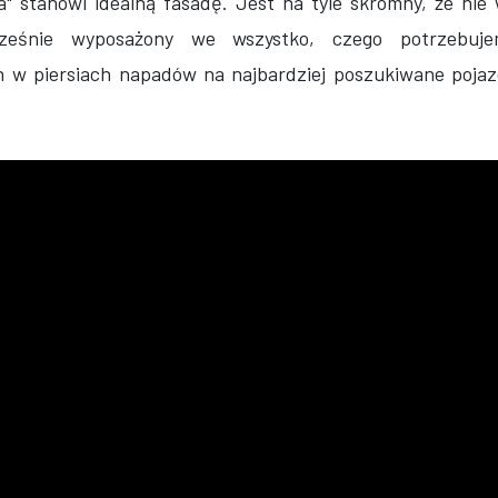
a" stanowi idealną fasadę. Jest na tyle skromny, że nie
ześnie wyposażony we wszystko, czego potrzebuj
h w piersiach napadów na najbardziej poszukiwane poj