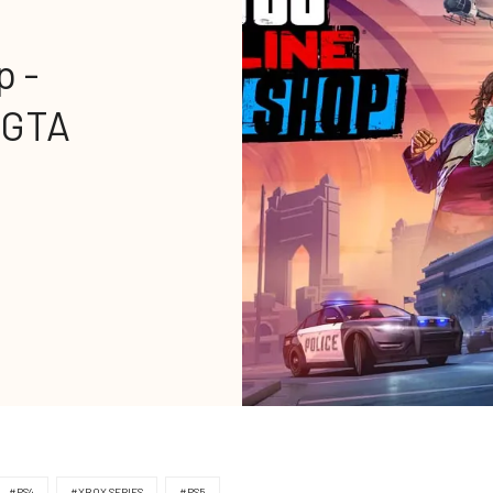
p -
 GTA
#PS4
#XBOX SERIES
#PS5