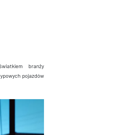
światkiem branży
etypowych pojazdów