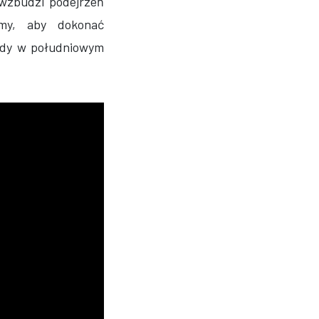
 wzbudzi podejrzeń
emy, aby dokonać
azdy w południowym