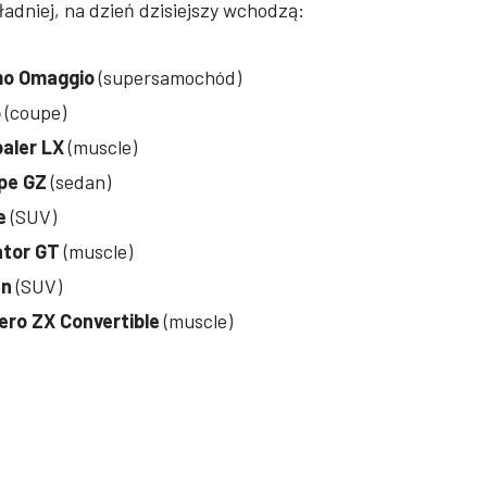
ładniej, na dzień dzisiejszy wchodzą:
mo Omaggio
(supersamochód)
6
(coupe)
aler LX
(muscle)
pe GZ
(sedan)
e
(SUV)
ator GT
(muscle)
an
(SUV)
ero ZX Convertible
(muscle)