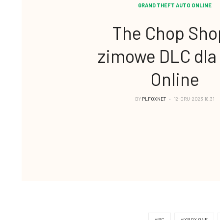
GRAND THEFT AUTO ONLINE
The Chop Sho
zimowe DLC dla
Online
BY
PLFOXNET
12-GRU-2023 18:31
#PC
#XBOX ONE