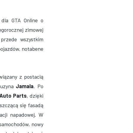
 dla GTA Online o
tegorocznej zimowej
 przede wszystkim
pojazdów, notabene
wiązany z postacią
kuzyna
Jamala
. Po
 Auto Parts
, dzięki
szczącą się fasadą
racji napadowej. W
h samochodów, nowy