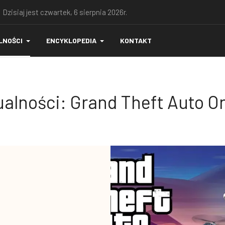
 Dzisiaj jest czwartek, 6 sierpnia 2026r.
LNOŚCI
ENCYKLOPEDIA
KONTAKT
alności: Grand Theft Auto O