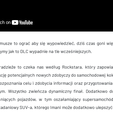
e musze to ograć aby się wypowiedzieć, dziś czas goni wi
ymy jak to DLC wypadnie na tle wcześniejszych.
adzieże to czeka nas według Rockstara, który zapowi
kcję potencjalnych nowych zdobyczy do samochodowej kole
ozpoznania celu i zdobycia informacji oraz przygotowania
ym. Wszystko zwieńcza dynamiczny finał. Dodatkowo do
śniących pojazdów, w tym oszałamiający supersamochó
ozadaniowy SUV-a, którego Imani może dodatkowo ulepszyć; 