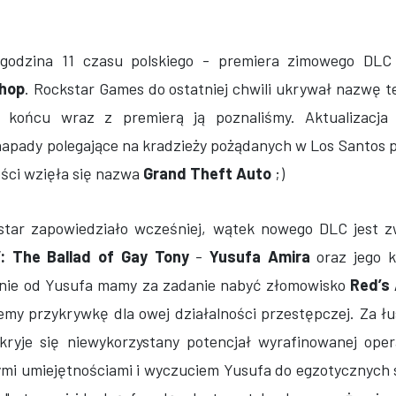
 godzina 11 czasu polskiego - premiera zimowego DLC
hop
. Rockstar Games do ostatniej chwili ukrywał nazwę 
 w końcu wraz z premierą ją poznaliśmy. Aktualizacja
pady polegające na kradzieży pożądanych w Los Santos 
ości wzięła się nazwa
Grand Theft Auto
;)
tar zapowiedziało wcześniej, wątek nowego DLC jest z
: The Ballad of Gay Tony
-
Yusufa Amira
oraz jego 
onie od Yusufa mamy za zadanie nabyć złomowisko
Red’s
my przykrywkę dla owej działalności przestępczej. Za łu
kryje się niewykorzystany potencjał wyrafinowanej ope
ymi umiejętnościami i wyczuciem Yusufa do egzotycznyc