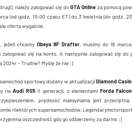
drugi), należy zalogować się do
GTA Online
za pomocą powi
rca (od godz. 10:00 czasu ET) do 3 kwietnia (do godz. 2
sie oferta wygaśnie.
 jeżeli chcemy
Obeya 8F Drafter
, musimy do 18 marca 
i zalogować się na konto. A następnie zalogować się do 
a 2024r - Trudne? Myślę że nie ;)
o samochód sportowy dodany w aktualizacji
Diamond Casin
ny na
Audi RS5
II generacji, z elementami
Forda Falco
zyspieszeniem, prędkość maksymalna jest przeciętna, 
iomie niektórych supersamochodów. Legendarymotorsport
przyjemna oszczędność gdy go odbierzemy za darmo ;)