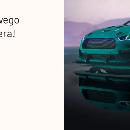
wego
era!