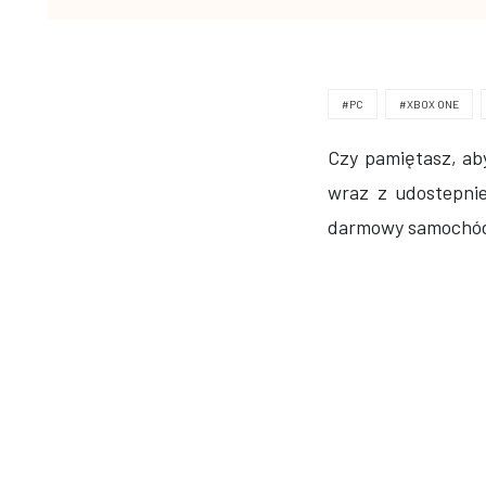
#PC
#XBOX ONE
Czy pamiętasz, a
wraz z udostepn
darmowy samochód,