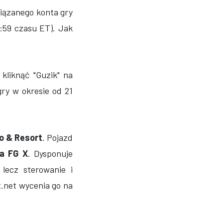
ązanego konta gry
3:59 czasu ET). Jak
kliknąć "Guzik" na
gry w okresie od 21
o & Resort
. Pojazd
na FG X
. Dysponuje
lecz sterowanie i
.net wycenia go na