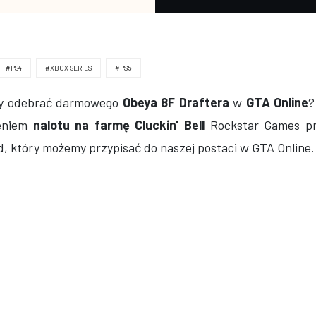
#PS4
#XBOX SERIES
#PS5
by odebrać darmowego
Obeya 8F Draftera
w
GTA Online
?
ieniem
nalotu na farmę Cluckin' Bell
Rockstar Games pr
 który możemy przypisać do naszej postaci w GTA Online.