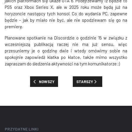
jakich platformach się ukaże GTA 6. Podejrzewamy iż będzie to
PS5 oraz Xbox Series X, ale w 2025 roku może będą już na
horyzoncie następcy tych konsol. Co do wydania PC, zapewne
będzie - jak by miało nie być, ale nie spodziewam się go na
premierę.
Planowane spotkanie na Discordzie o godzinie 15 w związku z
wcześniejszą publikacją raczej nie ma już sensu, więc
przesuniemy je o godzinę dwie i wtedy omówimy sobie na
spokojnie zapowiedź klatka po klatce, także mimo wszystko
zapraszam do śledzenia aktywności na tym komunikatorze ;)
POPRZEDNIA STRONA: CO JUŻ WIEMY O GTA 6 NA POD
NASTĘPNA STRONA: JUŻ 5-GO
NOWSZY
STARSZY
PRZYDATNE LINKI