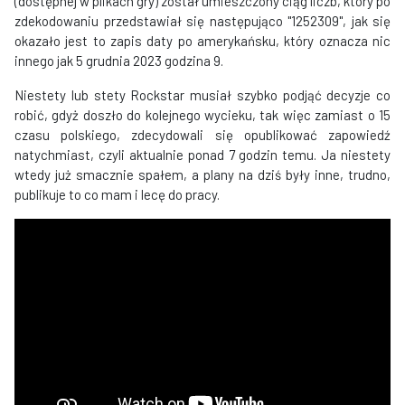
(dostępnej w plikach gry) został umieszczony ciąg liczb, który po
zdekodowaniu przedstawiał się następująco "1252309", jak się
okazało jest to zapis daty po amerykańsku, który oznacza nic
innego jak 5 grudnia 2023 godzina 9.
Niestety lub stety Rockstar musiał szybko podjąć decyzje co
robić, gdyż doszło do kolejnego wycieku, tak więc zamiast o 15
czasu polskiego, zdecydowali się opublikować zapowiedź
natychmiast, czyli aktualnie ponad 7 godzin temu. Ja niestety
wtedy już smacznie spałem, a plany na dziś były inne, trudno,
publikuje to co mam i lecę do pracy.