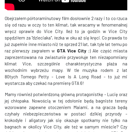
Obejrzałem półtoraminutowy film dosłownie 2 razy i to co rzuca
się od razu w oczy to ten klimat, tak wracamy w fenomenalnej
wręcz oprawie do Vice City. Ileż to ja godzin w Vice City
spędziłem za "dzieciaka", łezka w oku aż się kręci. Co prawda to
już zupełnie inne miasto niż te sprzed 21 lat, tak tyle lat temu po
raz pierwszy zagrałem w
GTA Vice City
;) Ale część miasta
zaprezentowana na zwiastunie przywołuje ten niezapomniany
klimat Vice, szczególnie charakterystyczna plaża na
wschodnim wybrzeżu mapy. W tle muzyka rodem z lat
80tych Tomego Petty - Love Is A Long Road - to już mi
wystarcza aby czekać na premierę GTA 6!
Mamy również potwierdzoną główną protagonistkę - Lucię oraz
jej chłopaka. Nowością w tej odsłonie będą bagniste tereny
wzorowane zapewne otoczeniem Maiami, a na gracza będą
czyhały niebezpieczeństwa w postaci dzikiej przyrody -
krokodyle i aligatory jak się okazuje spotkamy nie tylko na
bagnach w okolicy Vice City, ale też w samym mieście? Czy