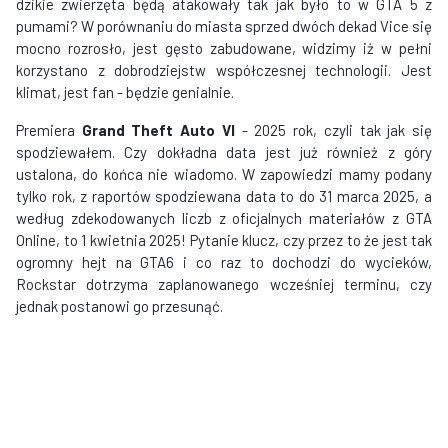
dzikie zwierzęta będą atakowały tak jak było to w GTA 5 z
pumami? W porównaniu do miasta sprzed dwóch dekad Vice się
mocno rozrosło, jest gęsto zabudowane, widzimy iż w pełni
korzystano z dobrodziejstw współczesnej technologii. Jest
klimat, jest fan - będzie genialnie.
Premiera
Grand Theft Auto VI
- 2025 rok, czyli tak jak się
spodziewałem. Czy dokładna data jest już również z góry
ustalona, do końca nie wiadomo. W zapowiedzi mamy podany
tylko rok, z raportów spodziewana data to do 31 marca 2025, a
według zdekodowanych liczb z oficjalnych materiałów z GTA
Online, to 1 kwietnia 2025! Pytanie klucz, czy przez to że jest tak
ogromny hejt na GTA6 i co raz to dochodzi do wycieków,
Rockstar dotrzyma zaplanowanego wcześniej terminu, czy
jednak postanowi go przesunąć.