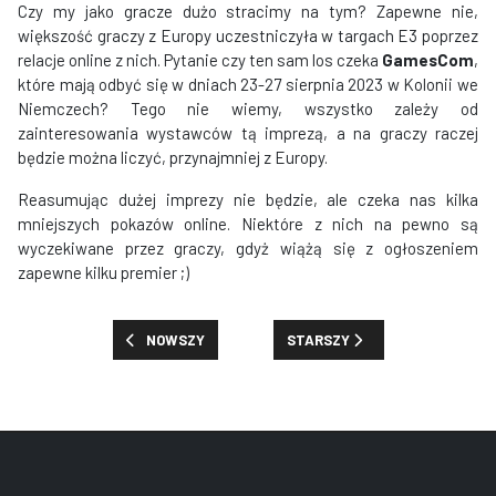
Czy my jako gracze dużo stracimy na tym? Zapewne nie,
większość graczy z Europy uczestniczyła w targach E3 poprzez
relacje online z nich. Pytanie czy ten sam los czeka
GamesCom
,
które mają odbyć się w dniach 23-27 sierpnia 2023 w Kolonii we
Niemczech? Tego nie wiemy, wszystko zależy od
zainteresowania wystawców tą imprezą, a na graczy raczej
będzie można liczyć, przynajmniej z Europy.
Reasumując dużej imprezy nie będzie, ale czeka nas kilka
mniejszych pokazów online. Niektóre z nich na pewno są
wyczekiwane przez graczy, gdyż wiążą się z ogłoszeniem
zapewne kilku premier ;)
POPRZEDNIA STRONA: RUSZYŁA SPRZEDAŻ BILETÓW 
NASTĘPNA STRONA: SZESNAS
NOWSZY
STARSZY