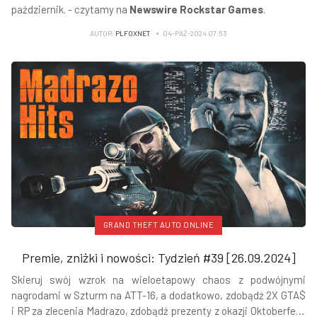
październik. - czytamy na
Newswire Rockstar Games
.
AUTOR:
PLFOXNET
04-PAŹ-2024 07:53
GRAND THEFT AUTO ONLINE
Premie, zniżki i nowości: Tydzień #39 [26.09.2024]
Skieruj swój wzrok na wieloetapowy chaos z podwójnymi
nagrodami w Szturm na ATT-16, a dodatkowo, zdobądź 2X GTA$
i RP za zlecenia Madrazo, zdobądź prezenty z okazji Oktoberfest