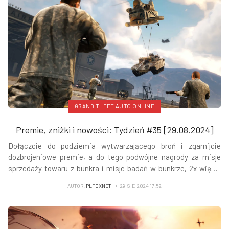
GRAND THEFT AUTO ONLINE
Premie, zniżki i nowości: Tydzień #35 [29.08.2024]
Dołączcie do podziemia wytwarzającego broń i zgarnijcie
dozbrojeniowe premie, a do tego podwójne nagrody za misje
sprzedaży towaru z bunkra i misje badań w bunkrze, 2x więcej
GTA$ i RP za zadania dla Fooliganów i nie tylko - czytamy na
AUTOR:
PLFOXNET
29-SIE-2024 17:52
Newswire Rockstar Games.