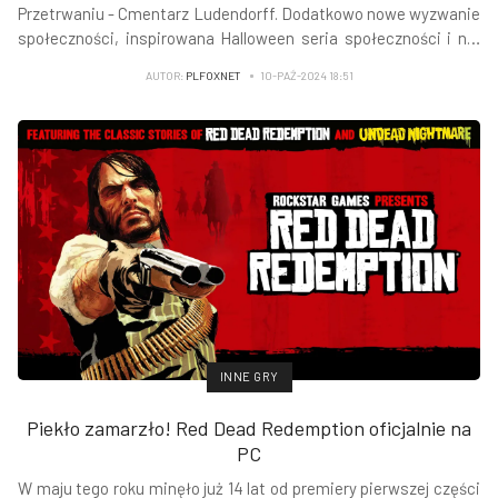
Przetrwaniu - Cmentarz Ludendorff. Dodatkowo nowe wyzwanie
społeczności, inspirowana Halloween seria społeczności i nie
tylko - czytamy na
Newswire Rockstar Games
.
AUTOR:
PLFOXNET
10-PAŹ-2024 18:51
INNE GRY
Piekło zamarzło! Red Dead Redemption oficjalnie na
PC
W maju tego roku minęło już 14 lat od premiery pierwszej części