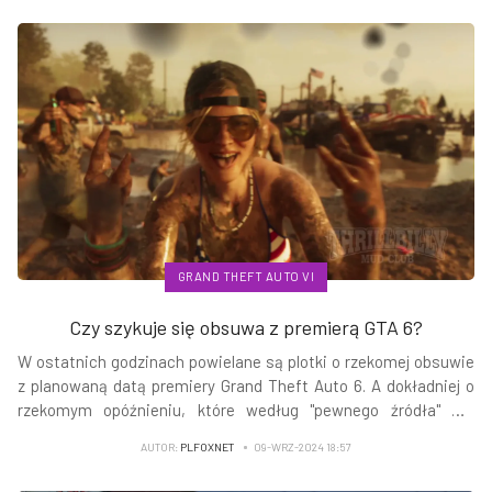
GRAND THEFT AUTO VI
Czy szykuje się obsuwa z premierą GTA 6?
W ostatnich godzinach powielane są plotki o rzekomej obsuwie
z planowaną datą premiery Grand Theft Auto 6. A dokładniej o
rzekomym opóźnieniu, które według "pewnego źródła" ma
wynieść w tej chwili około pół roku. A nawet idą dalej i spekulują,
AUTOR:
PLFOXNET
09-WRZ-2024 18:57
że niektórzy zagrają dopiero w 2028 r.?!