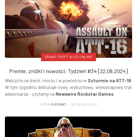
GRAND THEFT AUTO ONLINE
Premie, zniżki i nowości: Tydzień #34 [22.08.2024]
Walczcie na ziemi, morzu i w powietrzu w
Szturmie na ATT-16
.
W tym tygodniu debiutuje nowy, wybuchowy, wieloetapowy tryb
adwersarza - czytamy na
Newswire Rockstar Games
.
AUTOR:
PLFOXNET
22-SIE-2024 18:50