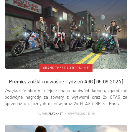
GRAND THEFT AUTO ONLINE
Premie, zniżki i nowości: Tydzień #36 [05.09.2024]
Zwiększcie obroty i siejcie chaos na dwóch kołach, zgarniając
podwójne nagrody za towary z wytwórni oraz 2x GTA$ za
sprzedaż u ulicznych dilerów oraz 2x GTA$ i RP za Hasta La
Vista i nie tylko - czytamy na
Newswire Rockstar Games
.
AUTOR:
PLFOXNET
05-WRZ-2024 17:56