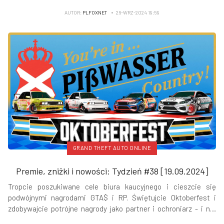
i wiele więcej - czytamy na
Newswire Rockstar Games
.
AUTOR:
PLFOXNET
26-WRZ-2024 19:59
GRAND THEFT AUTO ONLINE
Premie, zniżki i nowości: Tydzień #38 [19.09.2024]
Tropcie poszukiwane cele biura kaucyjnego i cieszcie się
podwójnymi nagrodami GTA$ i RP. Świętujcie Oktoberfest i
zdobywajcie potrójne nagrody jako partner i ochroniarz - i nie
tylko - czytamy na
Newswire Rockstar Games
.