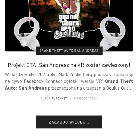
GRAND THEFT AUTO SAN ANDREAS
Projekt GTA: San Andreas na VR został zawieszony!
W październiku 2021 roku Mark Zuckerberg podczas transmisji
na żywo Facebook Connect ogłosił "wersję VR"
Grand Theft
Auto: San Andreas
przeznaczoną na urządzenia Oculus Quest
2.
AUTOR:
PLFOXNET
18-SIE-2024 16:04
ZAŁADUJ WIĘCEJ...