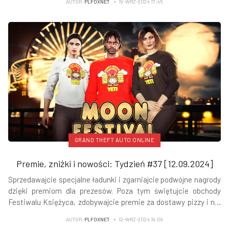
AUTOR:
PLFOXNET
19-WRZ-2024 17:45
GRAND THEFT AUTO ONLINE
Premie, zniżki i nowości: Tydzień #37 [12.09.2024]
Sprzedawajcie specjalne ładunki i zgarniajcie podwójne nagrody
dzięki premiom dla prezesów. Poza tym świętujcie obchody
Festiwalu Księżyca, zdobywajcie premie za dostawy pizzy i nie
tylko - czytamy na
Newswire Rockstar Games
.
AUTOR:
PLFOXNET
12-WRZ-2024 19:09