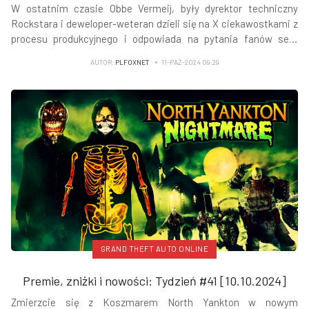
W ostatnim czasie Obbe Vermeij, były dyrektor techniczny
Rockstara i deweloper-weteran dzieli się na X ciekawostkami z
procesu produkcyjnego i odpowiada na pytania fanów serii
Grand Theft Auto. W jednym z postów wyjaśnił, gdzie podziały
AUTOR:
PLFOXNET
11-PAŹ-2024 09:29
się promy z GTA IV.
GRAND THEFT AUTO ONLINE
Premie, zniżki i nowości: Tydzień #41 [10.10.2024]
Zmierzcie się z Koszmarem North Yankton w nowym