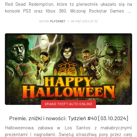
Red Dead Redemption, które to pierwotnie ukazało się na
konsole PS3 oraz Xbox 360. Wczoraj Rockstar Games na
Newswire opublikował artykuł z zapowiedzią wydania portu na
AUTOR:
PLFOXNET
09-PAŹ-2024 07:32
komputery osobiste.
GRAND THEFT AUTO ONLINE
Premie, zniżki i nowości: Tydzień #40 [03.10.2024]
Halloweenowa zabawa w Los Santos z makabrycznymi
prezentami i nagrodami. Świętuj straszliwą porę przez cały