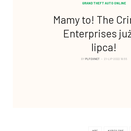
GRAND THEFT AUTO ONLINE
Mamy to! The Cri
Enterprises ju
lipca!
BY
PLFOXNET
21-LIP-2022 18:55
#PC
#XBOX ONE