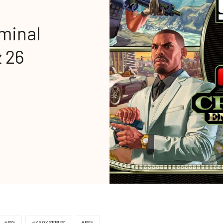
minal
ż 26
#PS4
#XBOX SERIES
#PS5