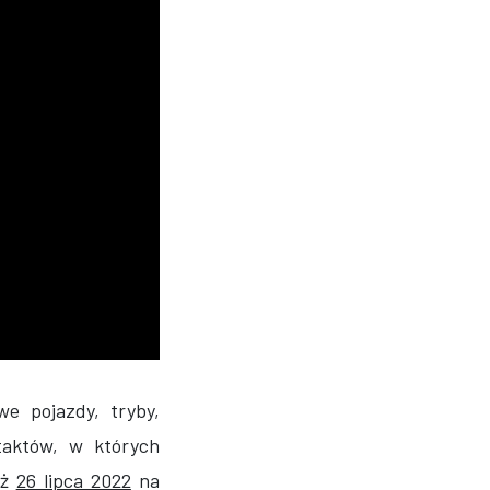
e pojazdy, tryby,
ntaktów, w których
uż
26 lipca 2022
na