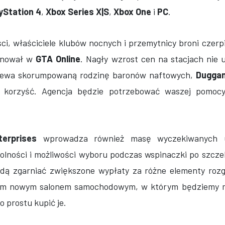
yStation 4
,
Xbox Series X|S
,
Xbox One
i
PC
.
ści, właściciele klubów nocnych i przemytnicy broni czerp
panował w
GTA Online
. Nagły wzrost cen na stacjach nie
rzewa skorumpowaną rodzinę baronów naftowych,
Dugga
 korzyść. Agencja będzie potrzebować waszej pomocy
erprises
wprowadza również masę wyczekiwanych u
olności i możliwości wyboru podczas wspinaczki po szcze
ędą zgarniać zwiększone wypłaty za różne elementy rozgr
ym nowym salonem samochodowym, w którym będziemy m
o prostu kupić je.