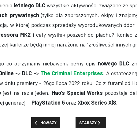
nienia
letniego DLC
wszystkie aktywności związane ze sp
ach prywatnych
(tylko dla zaproszonych, ekipy i znajom
uacją, w której podczas sprzedaży wyprodukowanych dóbr 
ressora MK2
i cały wysiłek poszedł do piachu? Koniec 
zej karierze będą mniej narażone na "złośliwości innych gr
ego co otrzymamy niebawem, pełny opis
nowego DLC
zn
Online
->
DLC
->
The Criminal Enterprises
. A ostateczn
 dniu premiery - 26go lipca 2022 roku. Co z furami od H
 jest na razie jeden,
Hao’s Special Works
pozostaje da
ej generacji -
PlayStation 5
oraz
Xbox Series X|S
.
POPRZEDNIA STRONA: SZCZEGÓŁY REBALANSU W GTA
NASTĘPNA STRONA: PREMIE I N
NOWSZY
STARSZY