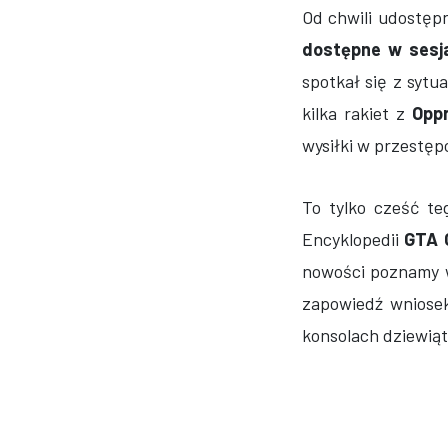
Od chwili udostęp
dostępne w sesj
spotkał się z syt
kilka rakiet z
Opp
wysiłki w przestępc
To tylko cześć t
Encyklopedii
GTA 
nowości poznamy w
zapowiedź wniosek
konsolach dziewiąt