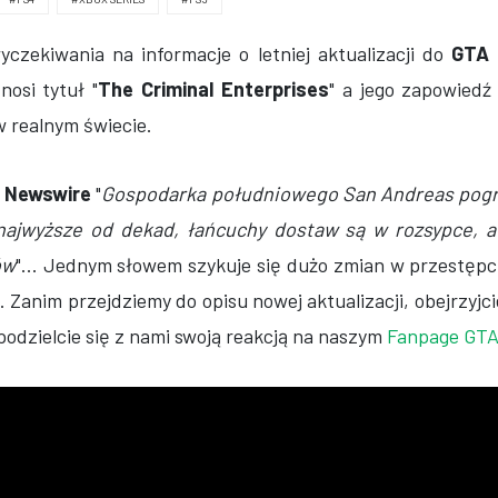
yczekiwania na informacje o letniej aktualizacji do
GTA 
nosi tytuł "
The Criminal Enterprises
" a jego zapowied
w realnym świecie.
a
Newswire
"
Gospodarka południowego San Andreas pogrą
najwyższe od dekad, łańcuchy dostaw są w rozsypce, a
ów
"... Jednym słowem szykuje się dużo zmian w przestęp
. Zanim przejdziemy do opisu nowej aktualizacji, obejrzyjc
 podzielcie się z nami swoją reakcją na naszym
Fanpage GTA