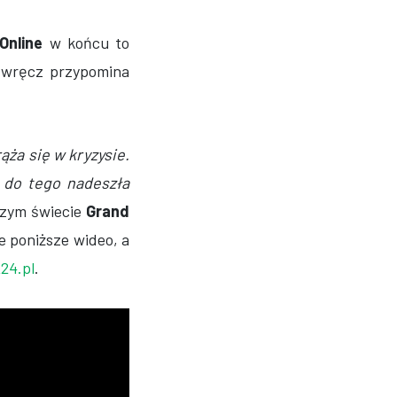
Online
w końcu to
ź wręcz przypomina
ża się w kryzysie.
 do tego nadeszła
czym świecie
Grand
ie poniższe wideo, a
24.pl
.