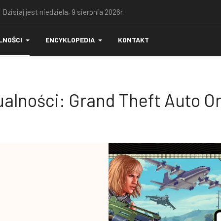
 Dzisiaj jest niedziela, 9 sierpnia 2026r.
LNOŚCI
ENCYKLOPEDIA
KONTAKT
alności: Grand Theft Auto O