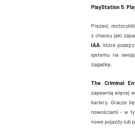
PlayStation 5
,
Pla
Prezesi, motocykli
z chaosu jaki za
IAA
, które podej
systemu na swoją
zagadkę.
The Criminal Ent
zapewnią więcej w
kariery. Gracze b
nowościami - w t
nowe pojazdy lub p