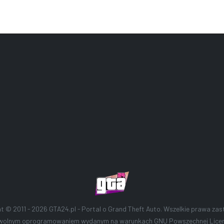
ht © 2011 - 2026
GTA24.pl - Portal o Grand Theft Auto
. Wszelkie prawa zas
 wolnym oprogramowaniem wydanym na warunkach
GNU Powszechnej Licenc