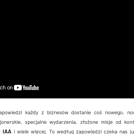
powiedzi każdy z biznesów dostanie coś nowego, now
jonerskie, specjalne wydarzenia, złożone misje od ko
 z
IAA
i wiele więcej. To według zapowiedzi czeka nas j