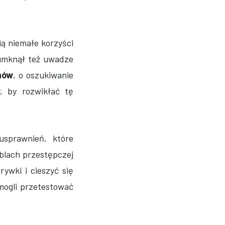
ią niemałe korzyści
 umknął też uwadze
nów
, o oszukiwanie
, by rozwikłać tę
sprawnień, które
blach przestępczej
ywki i cieszyć się
ogli przetestować