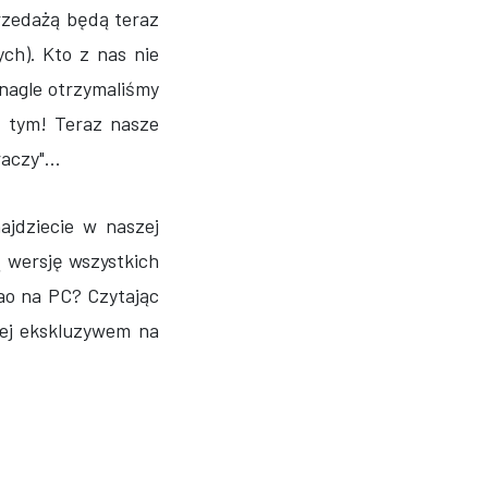
rzedażą będą teraz
ych). Kto z nas nie
nagle otrzymaliśmy
z tym! Teraz nasze
aczy"...
ajdziecie w naszej
ą wersję wszystkich
ao na PC? Czytając
lej ekskluzywem na
 ONLINE
OWOŚCI: TYDZIEŃ #28MY [14 - 25 LIPCA 2022]