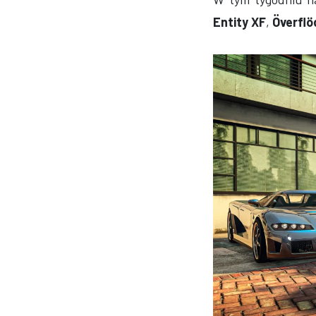
Entity XF
,
Överflö