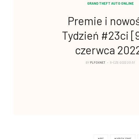
GRAND THEFT AUTO ONLINE
Premie i nowoś
Tydzień #23ci [9
czerwca 202
BY
PLFOXNET
9-CZE-2022 20:51
#PC
#XBOX ONE