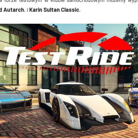
d Autarch
, i
Karin Sultan Classic
.