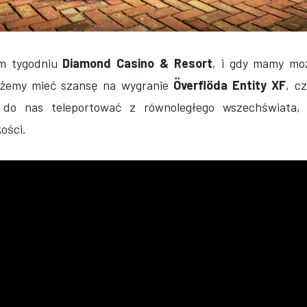
ym tygodniu
Diamond Casino & Resort
, i gdy mamy moż
ożemy mieć szansę na wygranie
Överflöda Entity XF
, c
 do nas teleportować z równoległego wszechświata, g
ości.