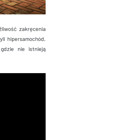
liwość zakręcenia
zyli hipersamochód,
dzie nie istnieją