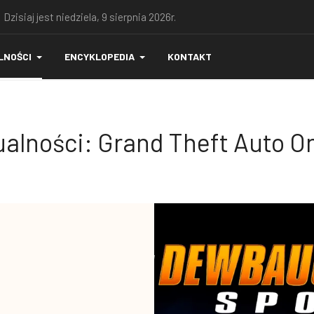
 Dzisiaj jest niedziela, 9 sierpnia 2026r.
LNOŚCI
ENCYKLOPEDIA
KONTAKT
alności: Grand Theft Auto O