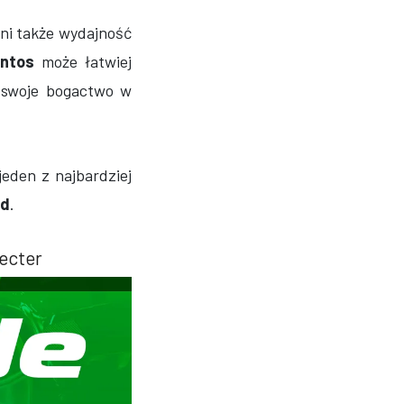
eni także wydajność
ntos
może łatwiej
 swoje bogactwo w
 jeden z najbardziej
nd
.
ecter