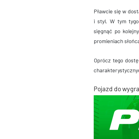
Pławcie się w dost
i styl. W tym ty
sięgnąć po kolej
promieniach słońca
Oprócz tego dost
charakterystyczny
Pojazd do wygr