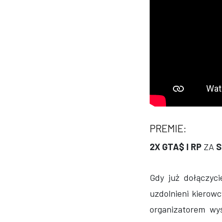
PREMIE:
2X GTA$ I RP
ZA
S
Gdy już dołączyc
uzdolnieni kierowc
organizatorem w