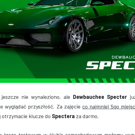
 jeszcze nie wynaleziono, ale
Dewbauchee Specter
ju
ie wyglądać przyszłość. Za zajęcie
co najmniej 5go miejs
u
otrzymacie klucze do
Spectera
za darmo.
na torze testowym w klubie samochodowym możemy wy