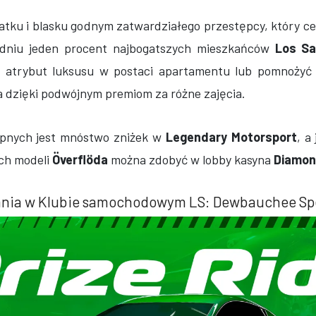
atku i blasku godnym zatwardziałego przestępcy, który c
godniu jeden procent najbogatszych mieszkańców
Los Sa
ny atrybut luksusu w postaci apartamentu lub pomnożyć
 dzięki podwójnym premiom za różne zajęcia.
ępnych jest mnóstwo zniżek w
Legendary Motorsport
, a
ch modeli
Överflöda
można zdobyć w lobby kasyna
Diamo
ania w Klubie samochodowym LS: Dewbauchee Sp