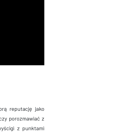
brą reputację jako
arczy porozmawiać z
wyścigi z punktami