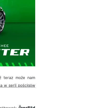
ż teraz może nam
ca w serii pościgów
próbować:
Överflöd