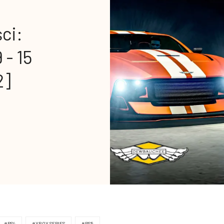
ci:
 - 15
2]
#PS4
#XBOX SERIES
#PS5