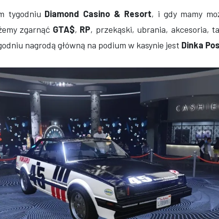
ym tygodniu
Diamond Casino & Resort
, i gdy mamy moż
ożemy zgarnąć
GTA$
,
RP
, przekąski, ubrania, akcesoria, t
ygodniu nagrodą główną na podium w kasynie jest
Dinka Po