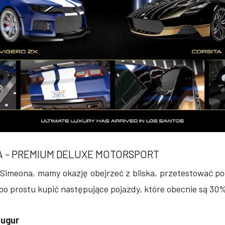
A - PREMIUM DELUXE MOTORSPORT
 Simeona, mamy okazję obejrzeć z bliska, przetestować p
 po prostu kupić następujące pojazdy, które obecnie są 30
augur