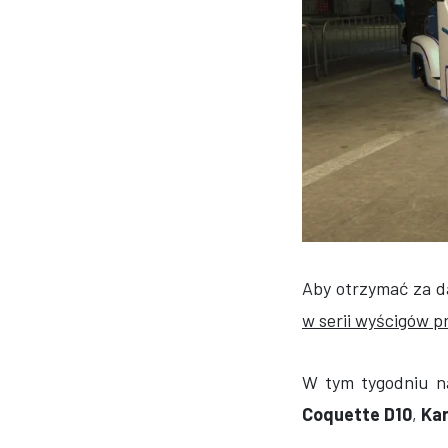
Aby otrzymać za d
w serii wyścigów p
W tym tygodniu 
Coquette D10
,
Kar