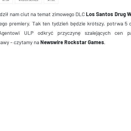
adził nam ciut na temat zimowego DLC
Los Santos Drug 
ego premiery. Tak ten tydzień będzie krótszy, potrwa 5 
entowi ULP odkryć przyczynę szalejących cen pa
rawy - czytamy na
Newswire Rockstar Games
.