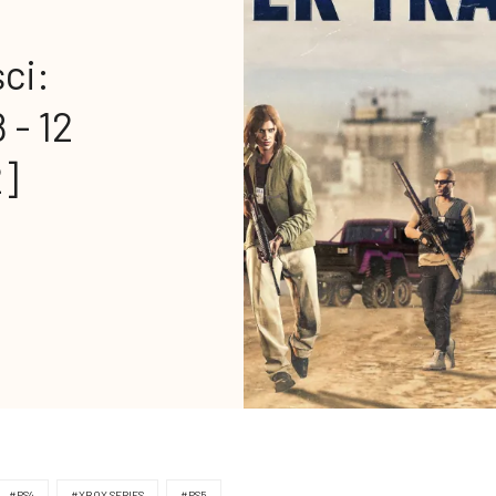
ci:
 - 12
2]
#PS4
#XBOX SERIES
#PS5