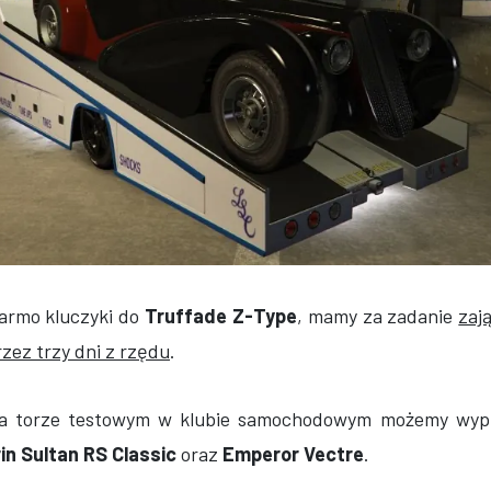
armo kluczyki do
Truffade Z-Type
, mamy za zadanie
zaj
rzez trzy dni z rzędu
.
na torze testowym w klubie samochodowym możemy wy
in Sultan RS Classic
oraz
Emperor Vectre
.