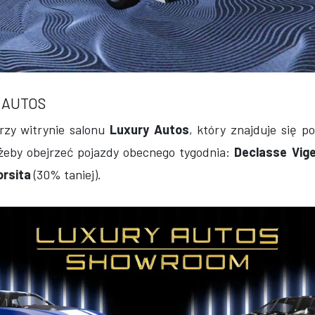
 AUTOS
przy witrynie salonu
Luxury Autos
, który znajduje się po
 żeby obejrzeć pojazdy obecnego tygodnia:
Declasse Vig
rsita
(30% taniej).