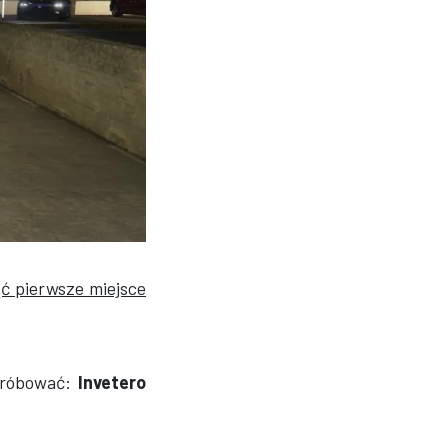
ąć pierwsze miejsce
próbować:
Invetero