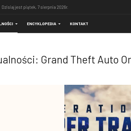
 Dzisiaj jest piątek, 7 sierpnia 2026r.
LNOŚCI
ENCYKLOPEDIA
KONTAKT
alności: Grand Theft Auto O