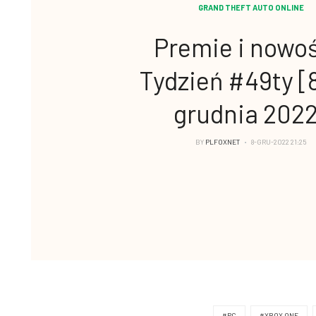
GRAND THEFT AUTO ONLINE
Premie i nowoś
Tydzień #49ty [8
grudnia 202
BY
PLFOXNET
8-GRU-2022 21:25
#PC
#XBOX ONE