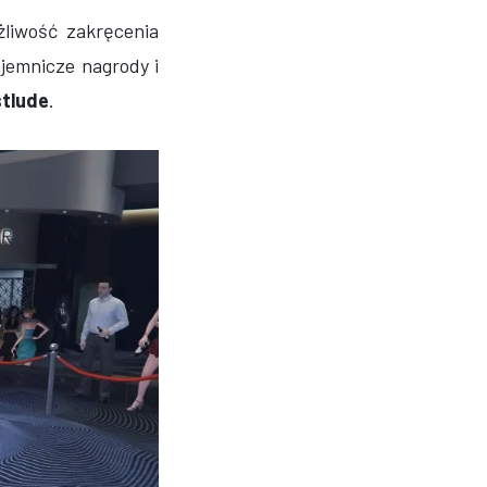
liwość zakręcenia
ajemnicze nagrody i
stlude
.