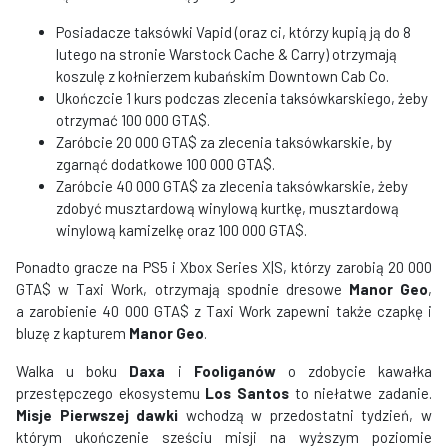
Posiadacze taksówki Vapid (oraz ci, którzy kupią ją do 8
lutego na stronie Warstock Cache & Carry) otrzymają
koszulę z kołnierzem kubańskim Downtown Cab Co.
Ukończcie 1 kurs podczas zlecenia taksówkarskiego, żeby
otrzymać 100 000 GTA$.
Zaróbcie 20 000 GTA$ za zlecenia taksówkarskie, by
zgarnąć dodatkowe 100 000 GTA$.
Zaróbcie 40 000 GTA$ za zlecenia taksówkarskie, żeby
zdobyć musztardową winylową kurtkę, musztardową
winylową kamizelkę oraz 100 000 GTA$.
Ponadto gracze na PS5 i Xbox Series X|S, którzy zarobią 20 000
GTA$ w Taxi Work, otrzymają spodnie dresowe
Manor Geo
,
a zarobienie 40 000 GTA$ z Taxi Work zapewni także czapkę i
bluzę z kapturem
Manor Geo
.
Walka u boku
Daxa
i
Fooliganów
o zdobycie kawałka
przestępczego ekosystemu
Los Santos
to niełatwe zadanie.
Misje Pierwszej dawki
wchodzą w przedostatni tydzień, w
którym ukończenie sześciu misji na wyższym poziomie