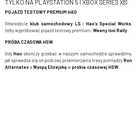
TYLKO NA PLAYSTATION 5 I XBOX SERIES X|S
POJAZD TESTOWY PREMIUM HAO
Odwiedźcie
klub samochodowy LS
i
Hao’s Special Works
,
żeby wypróbować pojazd testowy premium:
Weeny Issi Rally
.
PRÓBA CZASOWA HSW
Gdy
Hao
skończy grzebać w naszym samochodzie sprawdźmy,
jak sprawdza się on podczas przemierzania trasy pomiędzy
Ron
Alternates
a
Wyspą Elizejską
w
próbie czasowej HSW
.