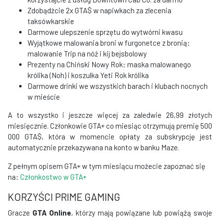
Zdobądźcie 2x GTA$ w napiwkach za zlecenia
taksówkarskie
Darmowe ulepszenie sprzętu do wytwórni kwasu
Wyjątkowe malowania broni w furgonetce z bronią:
malowanie Trip na nóż i kij bejsbolowy
Prezenty na Chiński Nowy Rok: maska malowanego
królika (Noh) i koszulka Yeti Rok królika
Darmowe drinki we wszystkich barach i klubach nocnych
w mieście
A to wszystko i jeszcze więcej za zaledwie 26,99 złotych
miesięcznie. Członkowie GTA+ co miesiąc otrzymują premię 500
000 GTA$, która w momencie opłaty za subskrypcję jest
automatycznie przekazywana na konto w banku Maze.
Z pełnym opisem GTA+ w tym miesiącu możecie zapoznać się
na:
Członkostwo w GTA+
KORZYŚCI PRIME GAMING
Gracze
GTA Online
, którzy mają powiązane lub powiążą swoje