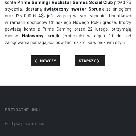
konta
Prime Gaming
i
Rockstar Games Social Club
przed 25
stycznia, dostaną
świąteczny sweter Sprunk
ze śniegiem
oraz 125 000 GTA$, jeśli zagrają w tym tygodniu. Dodatkowo
w ramach obchodów Chińskiego Nowego Roku gracze, którzy
powiążą konto z Prime Gaming przed 22 lutego, otrzymają
maskę
Malowany królik
(zmierzch) w ciągu 10 dni od
zalogowania pomagającą powitać rok królika w pięknym stylu.
POPRZEDNIA STRONA: PREMIE, ZNIŻKI I NOWOŚCI: TYDZ
NASTĘPNA STRONA: JAK SPOKO
NOWSZY
STARSZY
PRZYDATNE LINKI
Polityka prywatności