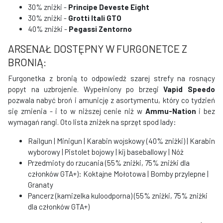
30% zniżki -
Principe Deveste Eight
30% zniżki -
Grotti Itali GTO
40% zniżki -
Pegassi Zentorno
ARSENAŁ DOSTĘPNY W FURGONETCE Z
BRONIĄ:
Furgonetka z bronią to odpowiedź szarej strefy na rosnący
popyt na uzbrojenie. Wypełniony po brzegi
Vapid Speedo
pozwala nabyć broń i amunicję z asortymentu, który co tydzień
się zmienia - i to w niższej cenie niż w
Ammu-Nation
i bez
wymagań rangi. Oto lista zniżek na sprzęt spod lady:
Railgun | Minigun | Karabin wojskowy (40% zniżki) | Karabin
wyborowy | Pistolet bojowy | kij baseballowy | Nóż
Przedmioty do rzucania (55% zniżki, 75% zniżki dla
członków GTA+): Koktajne Mołotowa | Bomby przylepne |
Granaty
Pancerz (kamizelka kuloodporna) (55% zniżki, 75% zniżki
dla członków GTA+)