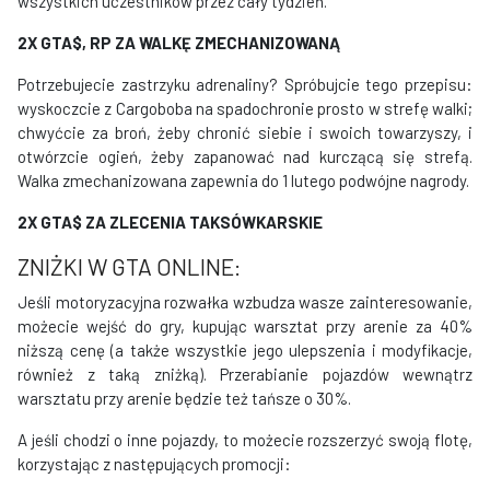
wszystkich uczestników przez cały tydzień.
2X GTA$, RP ZA WALKĘ ZMECHANIZOWANĄ
Potrzebujecie zastrzyku adrenaliny? Spróbujcie tego przepisu:
wyskoczcie z Cargoboba na spadochronie prosto w strefę walki;
chwyćcie za broń, żeby chronić siebie i swoich towarzyszy, i
otwórzcie ogień, żeby zapanować nad kurczącą się strefą.
Walka zmechanizowana zapewnia do 1 lutego podwójne nagrody.
2X GTA$ ZA ZLECENIA TAKSÓWKARSKIE
ZNIŻKI W GTA ONLINE:
Jeśli motoryzacyjna rozwałka wzbudza wasze zainteresowanie,
możecie wejść do gry, kupując warsztat przy arenie za 40%
niższą cenę (a także wszystkie jego ulepszenia i modyfikacje,
również z taką zniżką). Przerabianie pojazdów wewnątrz
warsztatu przy arenie będzie też tańsze o 30%.
A jeśli chodzi o inne pojazdy, to możecie rozszerzyć swoją flotę,
korzystając z następujących promocji: