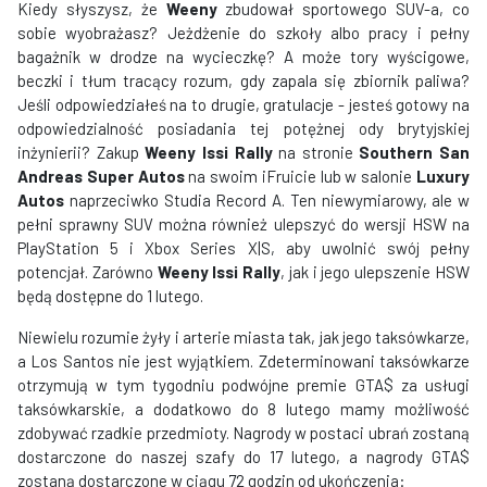
Kiedy słyszysz, że
Weeny
zbudował sportowego SUV-a, co
sobie wyobrażasz? Jeżdżenie do szkoły albo pracy i pełny
bagażnik w drodze na wycieczkę? A może tory wyścigowe,
beczki i tłum tracący rozum, gdy zapala się zbiornik paliwa?
Jeśli odpowiedziałeś na to drugie, gratulacje - jesteś gotowy na
odpowiedzialność posiadania tej potężnej ody brytyjskiej
inżynierii? Zakup
Weeny Issi Rally
na stronie
Southern San
Andreas Super Autos
na swoim iFruicie lub w salonie
Luxury
Autos
naprzeciwko Studia Record A. Ten niewymiarowy, ale w
pełni sprawny SUV można również ulepszyć do wersji HSW na
PlayStation 5 i Xbox Series X|S, aby uwolnić swój pełny
potencjał. Zarówno
Weeny Issi Rally
, jak i jego ulepszenie HSW
będą dostępne do 1 lutego.
Niewielu rozumie żyły i arterie miasta tak, jak jego taksówkarze,
a Los Santos nie jest wyjątkiem. Zdeterminowani taksówkarze
otrzymują w tym tygodniu podwójne premie GTA$ za usługi
taksówkarskie, a dodatkowo do 8 lutego mamy możliwość
zdobywać rzadkie przedmioty. Nagrody w postaci ubrań zostaną
dostarczone do naszej szafy do 17 lutego, a nagrody GTA$
zostaną dostarczone w ciągu 72 godzin od ukończenia: