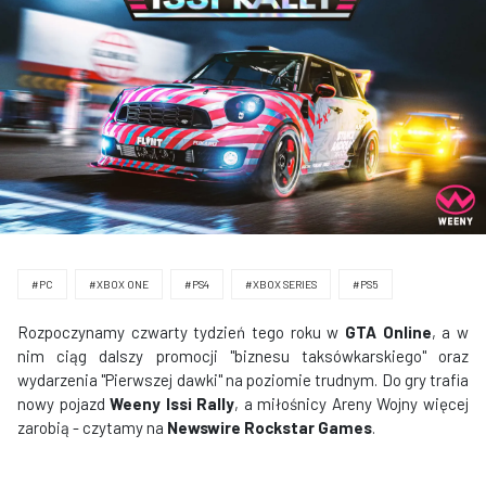
#PC
#XBOX ONE
#PS4
#XBOX SERIES
#PS5
Rozpoczynamy czwarty tydzień tego roku w
GTA Online
, a w
nim ciąg dalszy promocji "biznesu taksówkarskiego" oraz
wydarzenia "Pierwszej dawki" na poziomie trudnym. Do gry trafia
nowy pojazd
Weeny Issi Rally
, a miłośnicy Areny Wojny więcej
zarobią - czytamy na
Newswire Rockstar Games
.