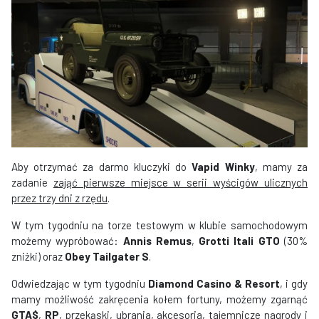
Aby otrzymać za darmo kluczyki do
Vapid Winky
, mamy za
zadanie
zająć pierwsze miejsce w serii wyścigów ulicznych
przez trzy dni z rzędu
.
W tym tygodniu na torze testowym w klubie samochodowym
możemy wypróbować:
Annis Remus
,
Grotti Itali GTO
(30%
zniżki) oraz
Obey Tailgater S
.
Odwiedzając w tym tygodniu
Diamond Casino & Resort
, i gdy
mamy możliwość zakręcenia kołem fortuny, możemy zgarnąć
GTA$
,
RP
, przekąski, ubrania, akcesoria, tajemnicze nagrody i