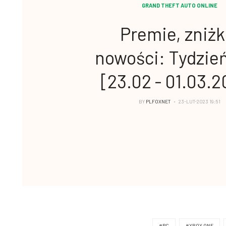
GRAND THEFT AUTO ONLINE
Premie, zniżki
nowości: Tydzie
[23.02 - 01.03.
BY
PLFOXNET
23-LUT-2023 19:51
#PC
#XBOX ONE