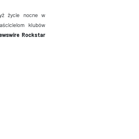
yż życie nocne w
aścicielom klubów
ewswire Rockstar