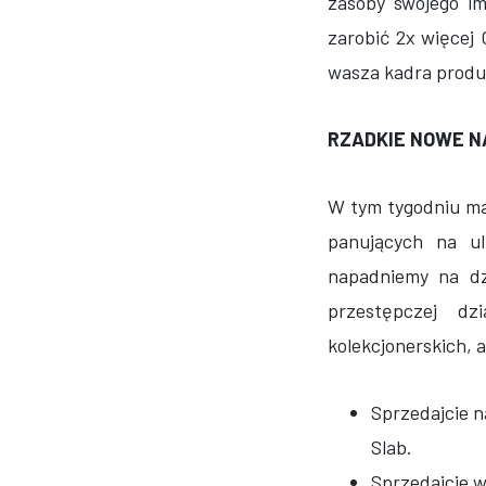
zasoby swojego i
zarobić 2x więcej
wasza kadra produ
RZADKIE NOWE NA
W tym tygodniu ma
panujących na u
napadniemy na dz
przestępczej dz
kolekcjonerskich, a
Sprzedajcie n
Slab.
Sprzedajcie w