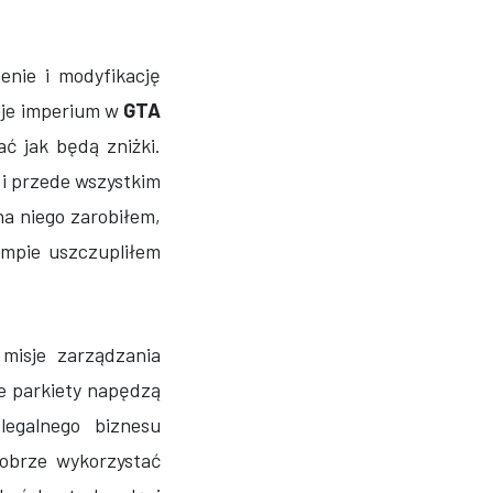
enie i modyfikację
oje imperium w
GTA
 jak będą zniżki.
 i przede wszystkim
na niego zarobiłem,
empie uszczupliłem
misje zarządzania
e parkiety napędzą
egalnego biznesu
obrze wykorzystać