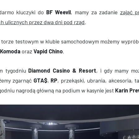
darmo kluczyki do
BF Weevil
, mamy za zadanie
zająć p
h ulicznych przez dwa dni pod rząd
.
a torze testowym w klubie samochodowym możemy wypró
 Komoda
oraz
Vapid Chino
.
ym tygodniu
Diamond Casino & Resort
, i gdy mamy moż
ożemy zgarnąć
GTA$
,
RP
, przekąski, ubrania, akcesoria, t
ygodniu nagrodą główną na podium w kasynie jest
Karin Pre