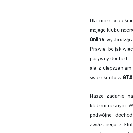
Dla mnie osobiści
mojego klubu nocn
Online
wychodząc z
Prawie, bo jak wie
pasywny dochód. Ta
ale z ulepszeniam
swoje konto w
GTA
Nasze zadanie na
klubem nocnym. W 
podwójne dochod
związanego z klu