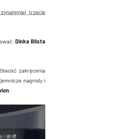
rzynajmniej trzecie
bować:
Dinka Blista
liwość zakręcenia
ajemnicze nagrody i
vion
.