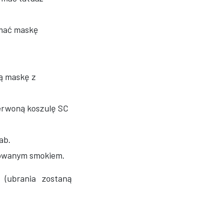
ymać maskę
cą maskę z
zerwoną koszulę SC
ab.
ftowanym smokiem.
(ubrania zostaną