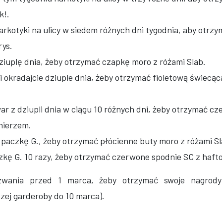
k!.
arkotyki na ulicy w siedem różnych dni tygodnia, aby otrz
rys.
ziuplę dnia, żeby otrzymać czapkę moro z różami Slab.
i okradajcie dziuple dnia, żeby otrzymać fioletową świecą
war z dziupli dnia w ciągu 10 różnych dni, żeby otrzymać c
nierzem.
z paczkę G., żeby otrzymać płócienne buty moro z różami Sl
czkę G. 10 razy, żeby otrzymać czerwone spodnie SC z ha
zwania przed 1 marca, żeby otrzymać swoje nagrody 
zej garderoby do 10 marca).