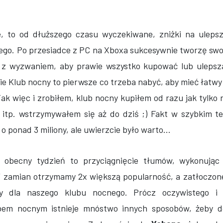
e, to od dłuższego czasu wyczekiwane, zniżki na ulepsz
ego. Po przesiadce z PC na Xboxa sukcesywnie tworzę sw
 wyzwaniem, aby prawie wszystko kupować lub ulepszać
cie Klub nocny to pierwsze co trzeba nabyć, aby mieć łatwy
k więc i zrobiłem, klub nocny kupiłem od razu jak tylko 
i itp. wstrzymywałem się aż do dziś ;) Fakt w szybkim t
o ponad 3 miliony, ale uwierzcie było warto...
 obecny tydzień to przyciągnięcie tłumów, wykonując 
zamian otrzymamy 2x większą popularność, a zatłoczon
y dla naszego klubu nocnego. Prócz oczywistego i l
bem nocnym istnieje mnóstwo innych sposobów, żeby d