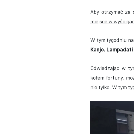
Aby otrzymać za 
miejsce w wyścigac
W tym tygodniu n
Kanjo
,
Lampadati
Odwiedzając w t
kołem fortuny, m
nie tylko. W tym t