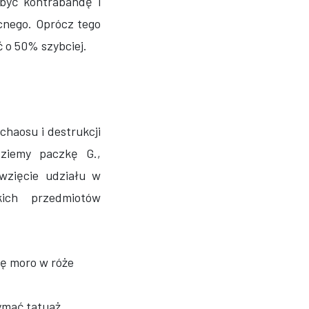
obyć kontrabandę i
cnego. Oprócz tego
 o 50% szybciej.
haosu i destrukcji
dziemy paczkę G.,
wzięcie udziału w
kich przedmiotów
kę moro w róże
zymać tatuaż