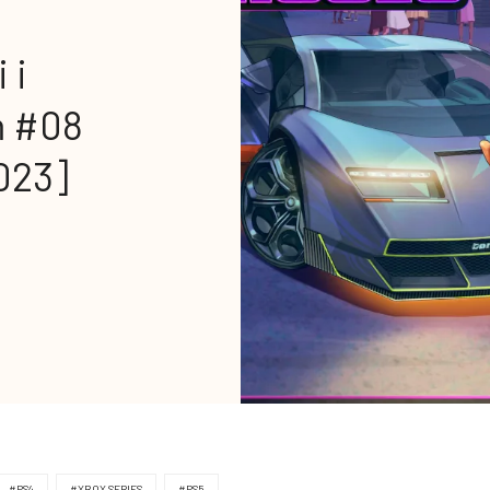
 i
ń #08
2023]
#PS4
#XBOX SERIES
#PS5