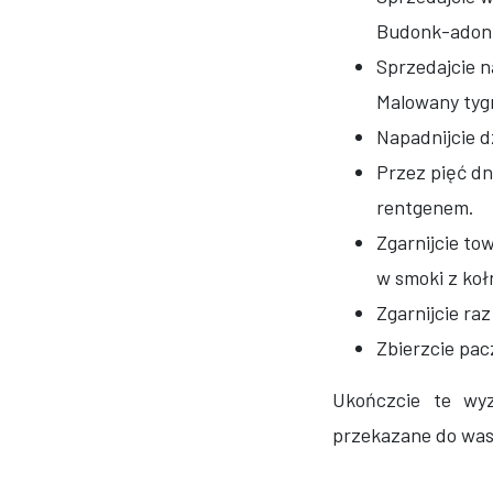
Budonk-adon
Sprzedajcie n
Malowany tyg
Napadnijcie d
Przez pięć dn
rentgenem.
Zgarnijcie to
w smoki z koł
Zgarnijcie ra
Zbierzcie pa
Ukończcie te wy
przekazane do was