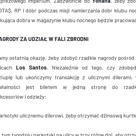
mprezowego imperium. Zadzwońcie do
Yohana
, żeby zd
 GTA$, RP i dóbr podczas misji namierzania dóbr klubu no
kująca dobra w magazynie klubu nocnego będzie pracować
GRODY ZA UDZIAŁ W FALI ZBRODNI
my ostatnią okazję, żeby zdobyć rzadkie nagrody pośród c
licach
Los Santos
. Niezależnie od tego, czy zdobę
iuplę lub ukończymy transakcję z ulicznymi dilerami, 
iałalności jest biletem w jedną stronę do rzad
kcesoriów i odzieży:
arkotyki ulicznemu dilerowi, żeby otrzymać dżinsową kurt
 tym tygodniu narkotyki na ulicy w trzy różne dni, aby otr