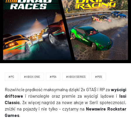
#PC
#XBOX ONE
#PS4
#XBOX SERIES
#PS5
Rozwińcie prędkość maksymalną dzięki 2x GTA$ i RP za
wyścigi
driftowe
i równoległe oraz premie za wyścigi lądowe i
Issi
Classic
, 3x więcej nagród za nowe akcje w Serii społeczności,
zniżki na pojazdy i nie tylko - czytamy na
Newswire Rockstar
Games
.