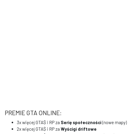
PREMIE GTA ONLINE:
3x więcej GTA$ i RP za
Serię społeczności
(nowe mapy)
2x więcej GTA$ i RP za
Wyścigi driftowe