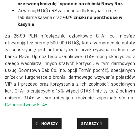
czerwoną koszulę
i
spodnie na chiński Nowy Rok
2x więcej GTA$ i RP za zadania dla kasyna i misje
fabularne kasyna oraz
40% zniżki na penthouse w
kasynie
Za 26,99 PLN miesięcznie członkowie GTA+ co miesiąc
otrzymują też premię 500 000 GTA$, która w momencie opłaty
za subskrypcję jest automatycznie przekazywana na konto w
banku Maze. Oprócz tego członkowie GTA+ mogą skorzystać z
całego wachlarza innych stałych korzyści, w tym darmowych
usług Downtown Cab Co. (np. opcji Pomiń podróż), specjalnych
zniżek w furgonetce z bronią, darmowego wzywania pojazdów
VIP-a i prezesa oraz korzystania z ich zdolności, specjalnych
kart GTA+ oferujących o 15% więcej GTA$ i nie tylko. Z pełnym
opisem GTA+ w tym miesiącu możecie zapoznać się na:
Członkostwo w GTA+
POPRZEDNIA STRONA: NALOT NA FARMĘ CLUCKIN' BEL
NASTĘPNA STRONA: SPRZEDAJ
NOWSZY
STARSZY