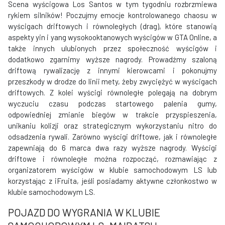
Scena wyścigowa Los Santos w tym tygodniu rozbrzmiewa
rykiem silników! Poczujmy emocje kontrolowanego chaosu w
wyścigach driftowych i równoległych (drag), które stanowią
aspekty yin i yang wysokooktanowych wyścigów w GTA Online, a
także innych ulubionych przez społeczność wyścigów i
dodatkowo zgarnimy wyższe nagrody. Prowadźmy szaloną
driftową rywalizację z innymi kierowcami i pokonujmy
przeszkody w drodze do linii mety, żeby zwyciężyć w wyścigach
driftowych. Z kolei wyścigi równoległe polegają na dobrym
wyczuciu czasu podczas startowego palenia gumy,
odpowiedniej zmianie biegów w trakcie przyspieszenia,
unikaniu kolizji oraz strategicznym wykorzystaniu nitro do
odsadzenia rywali. Zarówno wyścigi driftowe, jak i równoległe
zapewniają do 6 marca dwa razy wyższe nagrody. Wyścigi
driftowe i równoległe można rozpocząć, rozmawiając z
organizatorem wyścigów w klubie samochodowym LS lub
korzystając z iFruita, jeśli posiadamy aktywne członkostwo w
klubie samochodowym LS.
POJAZD DO WYGRANIA W KLUBIE