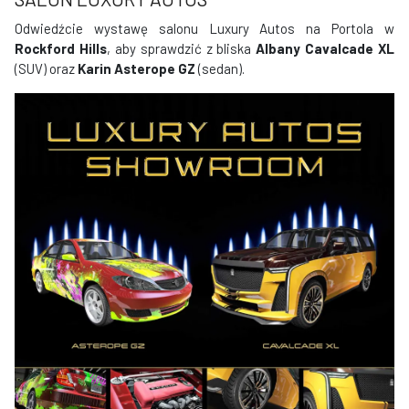
Odwiedźcie wystawę salonu Luxury Autos na Portola w
Rockford Hills
, aby sprawdzić z bliska
Albany Cavalcade XL
(SUV) oraz
Karin Asterope GZ
(sedan).