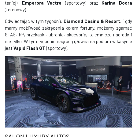
taniej),
Emperora Vectre
(sportowy) oraz
Karina Boora
(terenowy).
Odwiedzając w tym tygodniu
Diamond Casino & Resort
, i gdy
mamy możliwość zakręcenia kołem fortuny, możemy zgarnąć
GTA$, RP, przekąski, ubrania, akcesoria, tajemnicze nagrody i
nie tylko. W tym tygodniu nagrodą główną na podium w kasynie
jest
Vapid Flash GT
(sportowy).
SALON LUXURY AUTOS