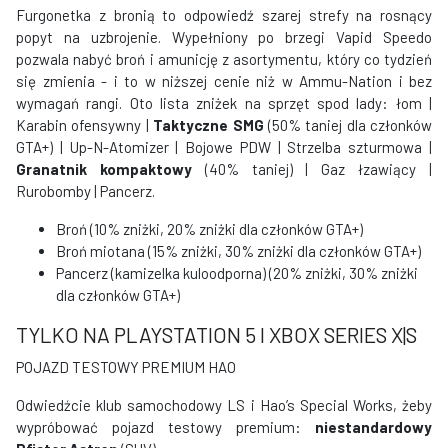
Furgonetka z bronią to odpowiedź szarej strefy na rosnący
popyt na uzbrojenie. Wypełniony po brzegi Vapid Speedo
pozwala nabyć broń i amunicję z asortymentu, który co tydzień
się zmienia - i to w niższej cenie niż w Ammu-Nation i bez
wymagań rangi. Oto lista zniżek na sprzęt spod lady: łom |
Karabin ofensywny |
Taktyczne SMG
(50% taniej dla członków
GTA+) | Up-N-Atomizer | Bojowe PDW | Strzelba szturmowa |
Granatnik kompaktowy
(40% taniej) | Gaz łzawiący |
Rurobomby | Pancerz.
Broń (10% zniżki, 20% zniżki dla członków GTA+)
Broń miotana (15% zniżki, 30% zniżki dla członków GTA+)
Pancerz (kamizelka kuloodporna) (20% zniżki, 30% zniżki
dla członków GTA+)
TYLKO NA PLAYSTATION 5 I XBOX SERIES X|S
POJAZD TESTOWY PREMIUM HAO
Odwiedźcie klub samochodowy LS i Hao’s Special Works, żeby
wypróbować pojazd testowy premium:
niestandardowy