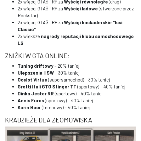
2x więcej GTA$ i RP za
Wyścigi równoległe
(drag)
2x więcej GTA$ i RP za
Wyścigi lądowe
(stworzone przez
Rockstar)
2x więcej GTA$ i RP za
Wyścigi kaskaderskie "Issi
Classic"
2x większe
nagrody reputacji klubu samochodowego
LS
ZNIŻKI W GTA ONLINE:
Tuning driftowy
– 20% taniej
Ulepszenia HSW
– 30% taniej
Ocelot Virtue
(supersamochód) – 30% taniej
Grotti Itali GTO Stinger TT
(sportowy) – 40% taniej
Dinka Jester RR
(sportowy) – 40% taniej
Annis Euros
(sportowy) – 40% taniej
Karin Boor
(terenowy) – 40% taniej
KRADZIEŻE DLA ZŁOMOWISKA