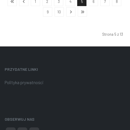
1
2
3
4
5
6
7
8
9
10
Strona 5 z 13
PRZYDATNE LINKI
Polityka prywatności
OBSERWUJ NAS